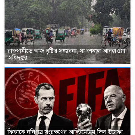
রাজধানীতে আজ বৃষ্টির সম্ভাবনা, যা জানাল আবহাওয়া
অধিদপ্তর
ফিফাকে নথিপত্র সংরক্ষণের আল্টিমেটাম দিল উয়েফা