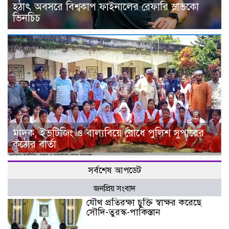
হঠাৎ অবসরে বিশ্বকাপ ফাইনালের রেফারি স্লাভকো
ভিনচিচ
মাদক, ইভটিজিং ও বাল্যবিয়ে রোধে পুলিশ সুপারের
কঠোর বার্তা
সর্বশেষ আপডেট
জনপ্রিয় সংবাদ
যৌথ প্রতিরক্ষা চুক্তি স্বাক্ষর করেছে
সৌদি-তুরস্ক-পাকিস্তান