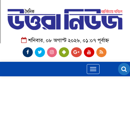
শনিবার, ০৮ অগাস্ট ২০২৬, ০১:০৭ পূর্বাহ্ন
Toggle
navigation