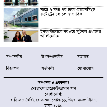
সাড়ে ৭ ঘণ্টা পর ঢাকা-ময়মনসিংহ
রুটে ট্রেন চলাচল স্বাভাবিক
ইনফান্তিনোকে নরওয়ে ফুটবল প্রধানের
আল্টিমেটাম
দেশে ভারি বৃষ্টির সতর্কবার্তা, ১০
সম্পাদকীয়
উপসম্পাদকীয়
মতামত
জেলায় বন্যার পূর্বাভাস
বিজ্ঞাপন
শর্তাবলী
যোগাযোগ
৫৩ নং ওয়ার্ডের সড়কে নেমপ্লেট
স্থাপনের উদ্যোগ চান মিয়া ব্যাপারীর
সম্পাদক ও প্রকাশকঃ
মোহাম্মদ তারেকউজ্জামান খান
যোগাযোগ:
৭ জেলায় ঝোড়ো হাওয়াসহ বজ্রবৃষ্টির
বাড়ি-৩৮ (৪বি), রোড-০৯, সেক্টর-১১, উত্তরা মডেল টাউন,
শঙ্কা
ঢাকা-১২৩০