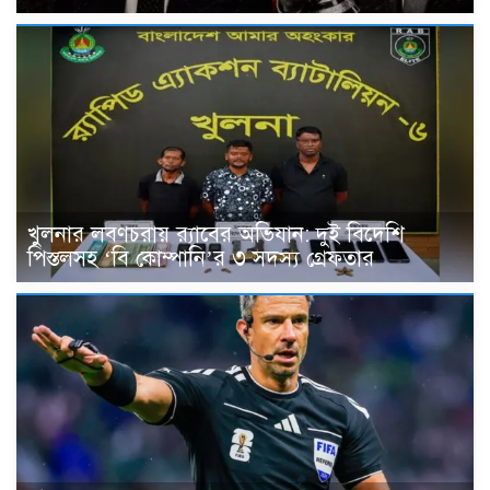
খুলনার লবণচরায় র‍্যাবের অভিযান: দুই বিদেশি
পিস্তলসহ ‘বি কোম্পানি’র ৩ সদস্য গ্রেফতার