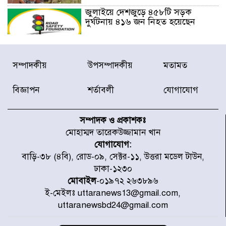
জুলাইয়ে দেশজুড়ে ৪৫৮টি সড়ক
দুর্ঘটনায় ৪১৬ জন নিহত হয়েছেন
হারিয়ে যাওয়া শিশুকে পরিবারের কাছে
সম্পাদকীয়
উপসম্পাদকীয়
মতামত
ফিরিয়ে প্রশংসায় ভাসছেন খিলক্ষেত
থানার ওসি
বিজ্ঞাপন
শর্তাবলী
যোগাযোগ
আজ থেকে উন্মুক্ত ‘জুলাই গণঅভ্যুত্থান
স্মৃতি জাদুঘর
সম্পাদক ও প্রকাশকঃ
মোহাম্মদ তারেকউজ্জামান খান
যোগাযোগ:
রাজধানীর উত্তরা আঞ্চলিক পাসপোর্ট
বাড়ি-৩৮ (৪বি), রোড-০৯, সেক্টর-১১, উত্তরা মডেল টাউন,
অফিসের সামনে দালাল চক্রের ১৩ জন
ঢাকা-১২৩০
সদস্যকে বিভিন্ন মেয়াদে সাজা প্রদান
করেছে র‌্যাব-১
মোবাইল
-০১৯৭২ ২৬৩৮৯৬
ই-মেইলঃ uttaranews13@gmail.com,
হরমুজ প্রণালি নিয়ে ওমানের সঙ্গে চুক্তি
uttaranewsbd24@gmail.com
চূড়ান্ত পর্যায়ে : ইরান