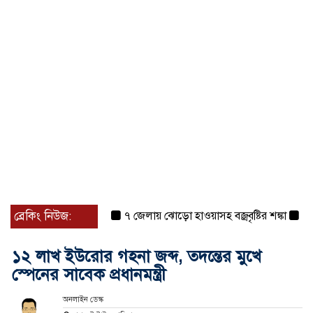
ব্রেকিং নিউজ:
৭ জেলায় ঝোড়ো হাওয়াসহ বজ্রবৃষ্টির শঙ্কা
বগুড়া ও
১২ লাখ ইউরোর গহনা জব্দ, তদন্তের মুখে
স্পেনের সাবেক প্রধানমন্ত্রী
অনলাইন ডেস্ক