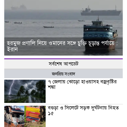
হরমুজ প্রণালি নিয়ে ওমানের সঙ্গে চুক্তি চূড়ান্ত পর্যায়ে :
ইরান
সর্বশেষ আপডেট
জনপ্রিয় সংবাদ
৭ জেলায় ঝোড়ো হাওয়াসহ বজ্রবৃষ্টির
শঙ্কা
বগুড়া ও সিলেটে সড়ক দুর্ঘটনায় নিহত
১৫