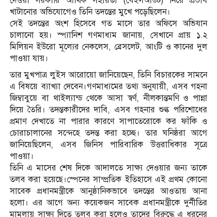
দেওয়া সরকারি আর্থিক সহায়তা (বেইলআউট) নিয়ে প্রভাব
খাটানোর অভিযোগেও তিনি তদন্তের মুখে পড়েছিলেন।
সেই তদন্তের অংশ হিসেবে গত মাসে তার অফিসে অভিযান
চালানো হয়। স্প্যানিশ গণমাধ্যম জানায়, সেখানে প্রায় ১.২
মিলিয়ন ইউরো মূল্যের নেকলেস, ব্রেসলেট, আংটি ও কানের দুল
পাওয়া যায়।
তার মুখপাত্র লুইস আরোয়ো জানিয়েছেন, তিনি বিচারকের সামনে
এ বিষয়ে ব্যাখ্যা দেবেন।গণমাধ্যমের তথ্য অনুযায়ী, এসব গহনা
জিম্বাবুয়ে বা থাইল্যান্ড থেকে আসা স্বর্ণ, নীলকান্তমণি ও পান্না
দিয়ে তৈরি। তদন্তকারীদের দাবি, এসব গহনার শুল্ক পরিশোধের
প্রমাণ দেখাতে না পারার কারণে সাপাতেরোকে কর ফাঁকি ও
চোরাচালানের সন্দেহে তদন্ত করা হচ্ছে। তার ঘনিষ্ঠরা আগে
জানিয়েছিলেন, এসব জিনিস পারিবারিক উত্তরাধিকার সূত্রে
পাওয়া।
তিনি এ মাসের শেষ দিকে আদালতে সাক্ষ্য দেওয়ার জন্য তাকে
তলব করা হয়েছে।স্পেনের সাম্প্রতিক ইতিহাসে এই প্রথম কোনো
সাবেক প্রধানমন্ত্রীকে আনুষ্ঠানিকভাবে তদন্তের আওতায় আনা
হলো। এর আগে অন্য কয়েকজন সাবেক প্রধানমন্ত্রীকে দুর্নীতির
মামলায় সাক্ষ্য দিতে তলব করা হলেও তাদের বিরুদ্ধে এ ধরনের