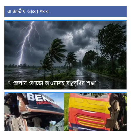
এ জাতীয় আরো খবর..
৭ জেলায় ঝোড়ো হাওয়াসহ বজ্রবৃষ্টির শঙ্কা