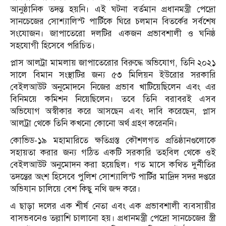
আনুষ্ঠানিক তদন্ত হয়নি। এই ঘটনা বর্তমান প্রধানমন্ত্রী পেদ্রো
সানচেজের সোশ্যালিস্ট পার্টিকে ঘিরে চলমান বিতর্কের সর্বশেষ
সংযোজন। জাপাতেরো দলটির একজন প্রভাবশালী ও ঘনিষ্ঠ
সহযোগী হিসেবে পরিচিত।
প্লাস আলট্রা মামলায় জাপাতেরোর বিরুদ্ধে অভিযোগ, তিনি ২০২১
সালে বিমান সংস্থাটির জন্য ৫৩ মিলিয়ন ইউরোর সরকারি
বেইলআউট অনুমোদনে নিজের প্রভাব খাটিয়েছিলেন এবং এর
বিনিময়ে কমিশন নিয়েছিলেন। তবে তিনি বরাবরই এসব
অভিযোগ অস্বীকার করে আসছেন এবং দাবি করেছেন, প্লাস
আলট্রা থেকে তিনি কখনো কোনো অর্থ গ্রহণ করেননি।
কোভিড-১৯ মহামারিতে ক্ষতিগ্রস্ত কৌশলগত প্রতিষ্ঠানগুলোকে
সহায়তা করার জন্য গঠিত একটি সরকারি তহবিল থেকে ওই
বেইলআউট অনুমোদন করা হয়েছিল। গত মাসে কথিত দুর্নীতির
তদন্তের অংশ হিসেবে পুলিশ সোশ্যালিস্ট পার্টির মাদ্রিদ সদর দপ্তরে
অভিযান চালিয়ে বেশ কিছু নথি জব্দ করে।
এ ছাড়া দলের এক শীর্ষ নেতা এবং এক প্রভাবশালী ব্যবসায়ীর
বাসভবনেও তল্লাশি চালানো হয়। প্রধানমন্ত্রী পেদ্রো সানচেজের স্ত্রী