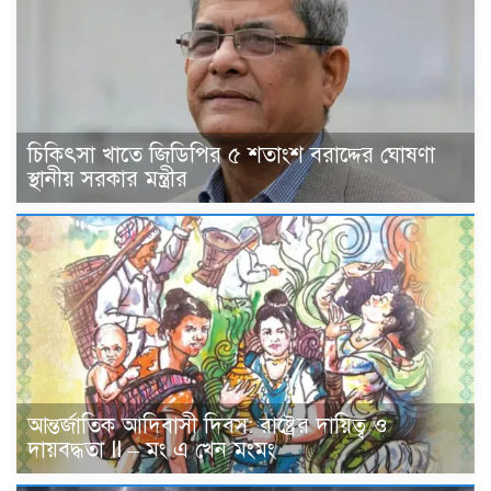
চিকিৎসা খাতে জিডিপির ৫ শতাংশ বরাদ্দের ঘোষণা
স্থানীয় সরকার মন্ত্রীর
আন্তর্জাতিক আদিবাসী দিবস: রাষ্ট্রের দায়িত্ব ও
দায়বদ্ধতা II – মং এ খেন মংমং