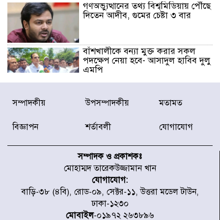
গণঅভ্যুত্থানের তথ্য বিশ্বমিডিয়ায় পৌঁছে
দিতেন আদীব, গুমের চেষ্টা ৩ বার
বাঁশখালীকে বন্যা মুক্ত করার সকল
পদক্ষেপ নেয়া হবে- আসাদুল হাবিব দুলু
এমপি
বিদ্যুৎ-জ্বালানি খাতে অস্থিরতা তৈরির
সম্পাদকীয়
উপসম্পাদকীয়
মতামত
চেষ্টা করছে একটি চক্র : প্রধানমন্ত্রী
বিজ্ঞাপন
শর্তাবলী
যোগাযোগ
টাইফুন ‘ডলফিনের’ আঘাতে জাপানে
৫ আহত, চীনে বন্দর বন্ধ
সম্পাদক ও প্রকাশকঃ
মোহাম্মদ তারেকউজ্জামান খান
যোগাযোগ:
চিকিৎসা খাতে জিডিপির ৫ শতাংশ
বাড়ি-৩৮ (৪বি), রোড-০৯, সেক্টর-১১, উত্তরা মডেল টাউন,
বরাদ্দের ঘোষণা স্থানীয় সরকার মন্ত্রীর
ঢাকা-১২৩০
মোবাইল
-০১৯৭২ ২৬৩৮৯৬