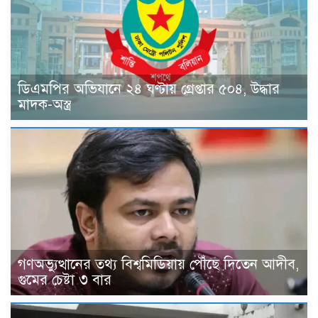
ডিএমপির অভিযানে ২৪ ঘণ্টায় গ্রেপ্তার ৫০৪, উদ্ধার
মাদক-অস্ত্র
গণঅভ্যুত্থানের তথ্য বিশ্বমিডিয়ায় পৌঁছে দিতেন আদীব,
গুমের চেষ্টা ৩ বার