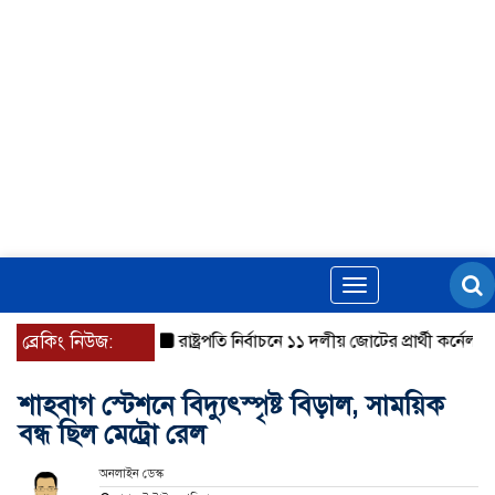
Toggle
navigation
ব্রেকিং নিউজ:
রাষ্ট্রপতি নির্বাচনে ১১ দলীয় জোটের প্রার্থী কর্নেল অলি
শাহবাগ স্টেশনে বিদ্যুৎস্পৃষ্ট বিড়াল, সাময়িক
বন্ধ ছিল মেট্রো রেল
অনলাইন ডেস্ক