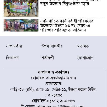
নতুন উদ্যোগ নিকুঞ্জ-টানপাড়ায়
নবনির্বাচিত কার্যনির্বাহী পরিষদের
উদ্যোগে উত্তরা ১৩ নং সেক্টর-এ
পরিষ্কার-পরিচ্ছন্নতা অভিযান
ডিএমপির অভিযানে ২৪ ঘণ্টায় গ্রেপ্তার
সম্পাদকীয়
উপসম্পাদকীয়
মতামত
৫০৪, উদ্ধার মাদক-অস্ত্র
বিজ্ঞাপন
শর্তাবলী
যোগাযোগ
সন্দ্বীপের চরে বিপদে পড়া কচ্ছপ উদ্ধার
সাগরে অবমুক্ত
সম্পাদক ও প্রকাশকঃ
মোহাম্মদ তারেকউজ্জামান খান
যোগাযোগ:
মাতারবাড়ী পৌঁছে নির্ধারিত কর্মসূচিতে
বাড়ি-৩৮ (৪বি), রোড-০৯, সেক্টর-১১, উত্তরা মডেল টাউন,
যোগ দিয়েছেন প্রধানমন্ত্রী
ঢাকা-১২৩০
মোবাইল
-০১৯৭২ ২৬৩৮৯৬
ই-মেইলঃ uttaranews13@gmail.com,