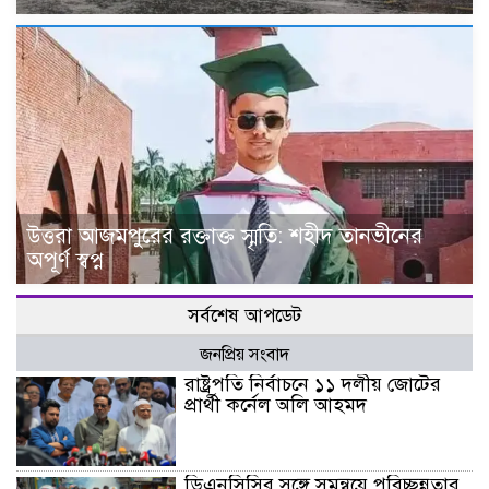
উত্তরা আজমপুরের রক্তাক্ত স্মৃতি: শহীদ তানভীনের
অপূর্ণ স্বপ্ন
সর্বশেষ আপডেট
জনপ্রিয় সংবাদ
রাষ্ট্রপতি নির্বাচনে ১১ দলীয় জোটের
প্রার্থী কর্নেল অলি আহমদ
ডিএনসিসির সঙ্গে সমন্বয়ে পরিচ্ছন্নতার