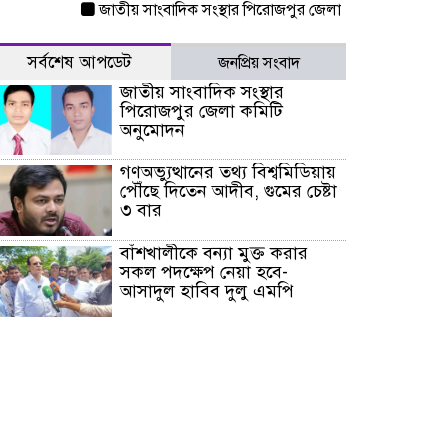
জাতীয় সাংবাদিক সংস্থার পিরোজপুর জেলা কমিটি অনুমোদন
গণ
সর্বশেষ আপডেট
জনপ্রিয় সংবাদ
জাতীয় সাংবাদিক সংস্থার
পিরোজপুর জেলা কমিটি
অনুমোদন
গণঅভ্যুত্থানের তথ্য বিশ্বমিডিয়ায়
পৌঁছে দিতেন আদীব, গুমের চেষ্টা
৩ বার
বাঁশখালীকে বন্যা মুক্ত করার
সকল পদক্ষেপ নেয়া হবে-
আসাদুল হাবিব দুলু এমপি
বিদ্যুৎ-জ্বালানি খাতে অস্থিরতা
তৈরির চেষ্টা করছে একটি চক্র :
প্রধানমন্ত্রী
টাইফুন ‘ডলফিনের’ আঘাতে
জাপানে ৫ আহত, চীনে বন্দর বন্ধ