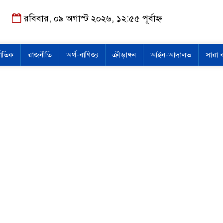
রবিবার, ০৯ অগাস্ট ২০২৬, ১২:৫৫ পূর্বাহ্ন
জাতিক
রাজনীতি
অর্থ-বাণিজ্য
ক্রীড়াঙ্গন
আইন-আদালত
সারা 