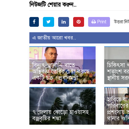
নিউজটি শেয়ার করুন..
Print
উত্তরা ন
এ জাতীয় আরো খবর..
বিদ্যুৎ-জ্বালানি খাতে
চিকিৎসা 
অস্থিরতা তৈরির চেষ্টা করছে
শতাংশ বর
একটি চক্র : প্রধানমন্ত্রী
স্থানীয় সরক
হারিয়ে যা
পরিবারের 
৭ জেলায় ঝোড়ো হাওয়াসহ
প্রশংসায়
বজ্রবৃষ্টির শঙ্কা
থানার ওস