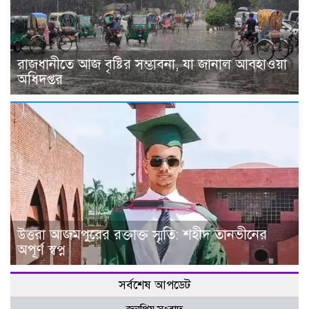
রাজধানীতে আজ বৃষ্টির সম্ভাবনা, যা জানাল আবহাওয়া
অধিদপ্তর
উত্তরা আজমপুরের রক্তাক্ত স্মৃতি: শহীদ তানভীনের
অপূর্ণ স্বপ্ন
সর্বশেষ আপডেট