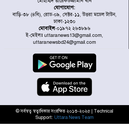
মোহাম্মদ তারেকউজ্জামান খান
যোগাযোগ:
ডিএমপির অভিযানে ২৪ ঘণ্টায় গ্রেপ্তার
বাড়ি-৩৮ (৪বি), রোড-০৯, সেক্টর-১১, উত্তরা মডেল টাউন,
৫০৪, উদ্ধার মাদক-অস্ত্র
ঢাকা-১২৩০
মোবাইল
-০১৯৭২ ২৬৩৮৯৬
ই-মেইলঃ uttaranews13@gmail.com,
সন্দ্বীপের চরে বিপদে পড়া কচ্ছপ উদ্ধার
uttaranewsbd24@gmail.com
সাগরে অবমুক্ত
মাতারবাড়ী পৌঁছে নির্ধারিত কর্মসূচিতে
যোগ দিয়েছেন প্রধানমন্ত্রী
জাতীয় সাংবাদিক সংস্থার পিরোজপুর
জেলা কমিটি অনুমোদন
© সর্বস্বত্ব স্বত্বাধিকার সংরক্ষিত ২০১৩-২০২৫ | Technical
Support:
Uttara News Team
গণঅভ্যুত্থানের তথ্য বিশ্বমিডিয়ায় পৌঁছে
দিতেন আদীব, গুমের চেষ্টা ৩ বার