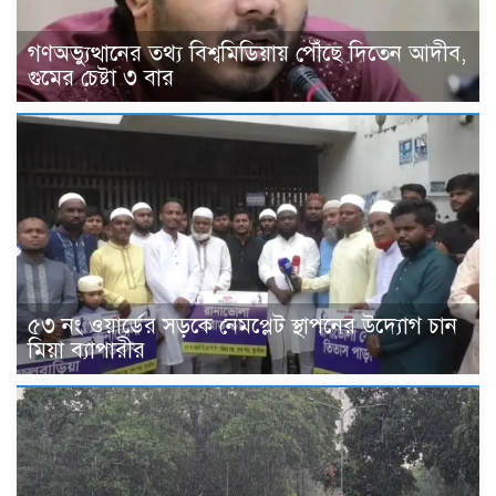
গণঅভ্যুত্থানের তথ্য বিশ্বমিডিয়ায় পৌঁছে দিতেন আদীব,
গুমের চেষ্টা ৩ বার
৫৩ নং ওয়ার্ডের সড়কে নেমপ্লেট স্থাপনের উদ্যোগ চান
মিয়া ব্যাপারীর