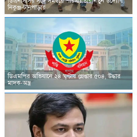
ডিএনসিসির সঙ্গে সমন্বয়ে পরিচ্ছন্নতার নতুন উদ্যোগ
নিকুঞ্জ-টানপাড়ায়
ডিএমপির অভিযানে ২৪ ঘণ্টায় গ্রেপ্তার ৫০৪, উদ্ধার
মাদক-অস্ত্র