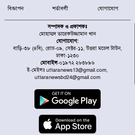
বিজ্ঞাপন
শর্তাবলী
যোগাযোগ
ডিএনসিসির সঙ্গে সমন্বয়ে পরিচ্ছন্নতার
নতুন উদ্যোগ নিকুঞ্জ-টানপাড়ায়
সম্পাদক ও প্রকাশকঃ
মোহাম্মদ তারেকউজ্জামান খান
যোগাযোগ:
নবনির্বাচিত কার্যনির্বাহী পরিষদের
বাড়ি-৩৮ (৪বি), রোড-০৯, সেক্টর-১১, উত্তরা মডেল টাউন,
উদ্যোগে উত্তরা ১৩ নং সেক্টর-এ
ঢাকা-১২৩০
পরিষ্কার-পরিচ্ছন্নতা অভিযান
মোবাইল
-০১৯৭২ ২৬৩৮৯৬
ই-মেইলঃ uttaranews13@gmail.com,
ডিএমপির অভিযানে ২৪ ঘণ্টায় গ্রেপ্তার
uttaranewsbd24@gmail.com
৫০৪, উদ্ধার মাদক-অস্ত্র
সন্দ্বীপের চরে বিপদে পড়া কচ্ছপ উদ্ধার
সাগরে অবমুক্ত
মাতারবাড়ী পৌঁছে নির্ধারিত কর্মসূচিতে
যোগ দিয়েছেন প্রধানমন্ত্রী