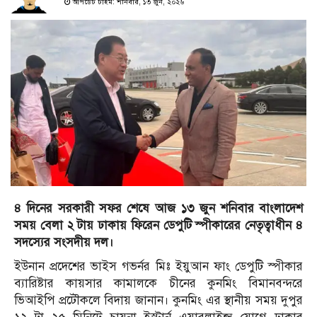
আপডেট টাইম: শনিবার, ১৩ জুন, ২০২৬
৪ দিনের সরকারী সফর শেষে আজ ১৩ জুন শনিবার বাংলাদেশ
সময় বেলা ২ টায় ঢাকায় ফিরেন ডেপুটি স্পীকারের নেতৃত্বাধীন ৪
সদস‍্যের সংসদীয় দল।
ইউনান প্রদেশের ভাইস গভর্নর মিঃ ইয়ুআন ফ‍াং ডেপুটি স্পীকার
ব‍্যারিষ্টার কায়সার কামালকে চীনের কুনমিং বিমানবন্দরে
ভিআইপি প্রটৌকলে বিদায় জানান। কুনমিং এর স্থানীয় সময় দুপুর