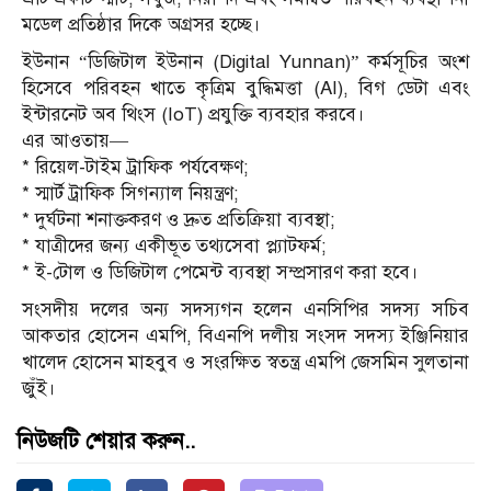
মডেল প্রতিষ্ঠার দিকে অগ্রসর হচ্ছে।
ইউনান “ডিজিটাল ইউনান (Digital Yunnan)” কর্মসূচির অংশ
হিসেবে পরিবহন খাতে কৃত্রিম বুদ্ধিমত্তা (AI), বিগ ডেটা এবং
ইন্টারনেট অব থিংস (IoT) প্রযুক্তি ব্যবহার করবে।
এর আওতায়—
* রিয়েল-টাইম ট্রাফিক পর্যবেক্ষণ;
* স্মার্ট ট্রাফিক সিগন্যাল নিয়ন্ত্রণ;
* দুর্ঘটনা শনাক্তকরণ ও দ্রুত প্রতিক্রিয়া ব্যবস্থা;
* যাত্রীদের জন্য একীভূত তথ্যসেবা প্ল্যাটফর্ম;
* ই-টোল ও ডিজিটাল পেমেন্ট ব্যবস্থা সম্প্রসারণ করা হবে।
সংসদীয় দলের অন‍্য সদস‍্যগন হলেন এনসিপির সদস‍্য সচিব
আকতার হোসেন এমপি, বিএনপি দলীয় সংসদ সদস্য ইঞ্জিনিয়ার
খালেদ হোসেন মাহবুব ও সংরক্ষিত স্বতন্ত্র এমপি জেসমিন সুলতানা
জুঁই।
নিউজটি শেয়ার করুন..