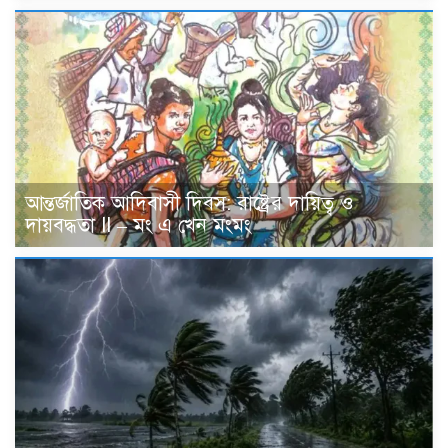
আন্তর্জাতিক আদিবাসী দিবস: রাষ্ট্রের দায়িত্ব ও
দায়বদ্ধতা II – মং এ খেন মংমং