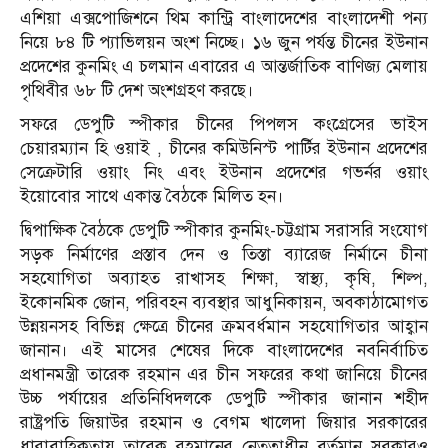
এশিয়া এক্সপোজিশনে থিম কান্ট্রি বাংলাদেশের বাংলাদেশী পন্য
নিয়ে ৮৪ টি প‍্যাভিলয়ন অংশ নিচ্ছে। ১৬ জুন পর্যন্ত চীনের ইউনান
প্রদেশের কুনমিং এ চলমান এবারের এ আন্তর্জাতিক বাণিজ্য মেলায়
পৃথিবীর ৬৮ টি দেশ অংশগ্রহণ করছে।
সফরে ডেপুটি স্পীকার চীনের পিপলস কংগ্রেসের ভাইস
চেয়ারম্যান হি ওয়াই , চীনের কমিউনিস্ট পার্টির ইউনান প্রদেশের
সেক্রেটারি ওয়াং নিং এবং ইউনান প্রদেশের গভর্নর ওয়াং
ইয়োবোর সাথে একান্ত বৈঠকে মিলিত হন।
দ্বিপাক্ষিক বৈঠকে ডেপুটি স্পীকার কুনমিং-চট্টগ্রাম সরাসরি সংযোগ
সড়ক নির্মাণের প্রস্তাব দেন ও তিস্তা ব‍্যারেজ নির্মানে চীনা
সহযোগিতা অব্যাহত রাখাসহ শিক্ষা, স্বাস্থ্য, কৃষি, শিল্প,
ইকোনমিক জোন, পরিবহন ব‍্যবস্থার আধুনিকায়ন, অবকাঠামোগত
উন্নয়নসহ বিভিন্ন ক্ষেত্রে চীনের ক্রমবর্ধমান সহযোগিতার আহ্বান
জানান। এই মাসের শেষের দিকে বাংলাদেশের নবনির্বাচিত
প্রধানমন্ত্রী তারেক রহমান এর চীন সফরের কথা জানিয়ে চীনের
উচ্চ পর্যায়ের প্রতিনিধিদলকে ডেপুটি স্পীকার জানান শহীদ
রাষ্ট্রপতি জিয়াউর রহমান ও বেগম খালেদা জিয়ার সরকারের
ধারাবাহিকতায় তারেক রহমানের নেতৃত্বাধীন বর্তমান সরকারও