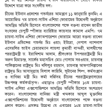
১২ টা ২৫ মিনিটে চায়না ইস্টার্ন এয়ারলাইন্স যোগে ঢাকার
উদ্দেশে যাত্রা করে সংসদীয় দল।
চীনের ইউনান প্রদেশের গভর্নরের আমন্ত্রণে ১১ জানুয়ারি কুনমিং এ
আয়োজিত ৭ম চায়না-সাউথ এশিয়া ফোরামের উদ্বোধনী অনুষ্ঠানে
আমন্ত্রিত অতিথি হিসেবে বাংলাদেশের পক্ষে বক্তব্য রাখেন জাতীয়
সংসদের ডেপুটি স্পীকার ব‍্যারিষ্টার কায়সার কামাল এমপি। ৭ম
চায়না-সাউথ এশিয়া কোঅপারেশন ফোরামে আরো বক্তব্য রাখেন
ইউনান প্রভিন্সের গভর্নর মিঃ ওয়াং ইউরো, নেপাল ন‍্যাশনাল
এসেম্বলির ভাইস চেয়ারম্যান লায়লা কুমারী বান্দরী, মালদ্বীপের
পররাষ্ট্রমন্ত্রী ড. ইরাথিশাম আদাম, শ্রীলংকার উপপররাষ্ট্রমন্ত্রী মিঃ
অরুন হিমাচন্দ্র, সার্কের মহাসচিব মোঃ গোলাম সরওয়ার, চায়নাস্থ
পাকিস্তানের রাষ্ট্রদূত মিঃ খলিলুর রহমান, চায়নাস্থ আফগানিস্তানের
রাষ্ট্রদূত মিঃ আসাদুল্লাহ বিলাল কারিমি, ভূটানের শিল্প, কর্মসংস্থান
ও বাণিজ্য মন্ত্রী মিঃ কর্মা দর্জিসহ চীনের পররাষ্ট্রমন্ত্রণালয়ের
উচ্চপদস্থ কর্মকর্তাবৃন্দ। এছাড়াও ডেপুটি স্পীকার ১০ম চায়না-
সাউথ এশিয়া এক্সপোজিশনে আমন্ত্রিত অতিথি হিসেবে অংশগ্রহণ
করেন। বাংলাদেশের বানিজ্য মন্ত্রী খন্দকার আব্দুল মুক্তাদির
এক্সপোজিশনের উদ্বোধনী অনুষ্ঠানে বাংলাদেশের পক্ষে বক্তব্য
প্রদান করেন। প্রসঙ্গত উল্লেখ্য যে এবারের ১০ম চায়না-সাউথ