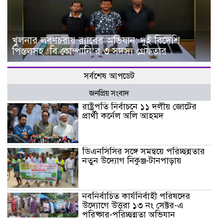
খুলনার লবণচরায় র‍্যাবের অভিযান: দুই বিদেশি
পিস্তলসহ ‘বি কোম্পানি’র ৩ সদস্য গ্রেফতার
সর্বশেষ আপডেট
জনপ্রিয় সংবাদ
রাষ্ট্রপতি নির্বাচনে ১১ দলীয় জোটের
প্রার্থী কর্নেল অলি আহমদ
ডিএনসিসির সঙ্গে সমন্বয়ে পরিচ্ছন্নতার
নতুন উদ্যোগ নিকুঞ্জ-টানপাড়ায়
নবনির্বাচিত কার্যনির্বাহী পরিষদের
উদ্যোগে উত্তরা ১৩ নং সেক্টর-এ
পরিষ্কার-পরিচ্ছন্নতা অভিযান