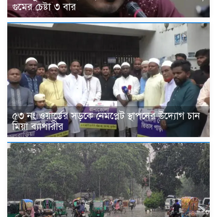
গুমের চেষ্টা ৩ বার
৫৩ নং ওয়ার্ডের সড়কে নেমপ্লেট স্থাপনের উদ্যোগ চান
মিয়া ব্যাপারীর