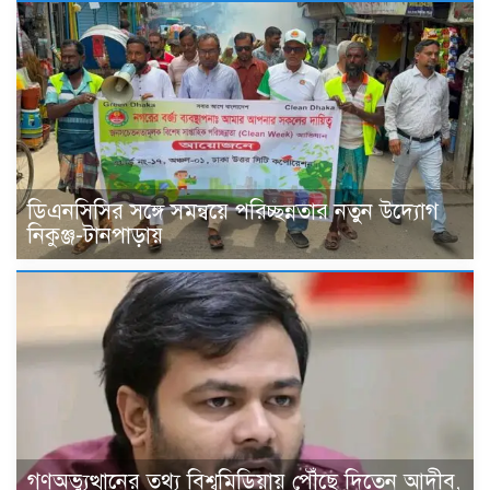
ডিএনসিসির সঙ্গে সমন্বয়ে পরিচ্ছন্নতার নতুন উদ্যোগ
নিকুঞ্জ-টানপাড়ায়
গণঅভ্যুত্থানের তথ্য বিশ্বমিডিয়ায় পৌঁছে দিতেন আদীব,