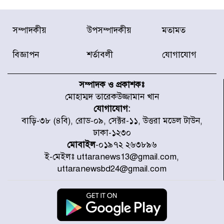
ডিএমপির অভিযানে ২৪ ঘণ্টায় গ্রেপ্তার
সম্পাদকীয়
উপসম্পাদকীয়
মতামত
৫০৪, উদ্ধার মাদক-অস্ত্র
বিজ্ঞাপন
শর্তাবলী
যোগাযোগ
সন্দ্বীপের চরে বিপদে পড়া কচ্ছপ উদ্ধার
সাগরে অবমুক্ত
সম্পাদক ও প্রকাশকঃ
মোহাম্মদ তারেকউজ্জামান খান
যোগাযোগ:
মাতারবাড়ী পৌঁছে নির্ধারিত কর্মসূচিতে
বাড়ি-৩৮ (৪বি), রোড-০৯, সেক্টর-১১, উত্তরা মডেল টাউন,
যোগ দিয়েছেন প্রধানমন্ত্রী
ঢাকা-১২৩০
মোবাইল
-০১৯৭২ ২৬৩৮৯৬
ই-মেইলঃ uttaranews13@gmail.com,
জাতীয় সাংবাদিক সংস্থার পিরোজপুর
uttaranewsbd24@gmail.com
জেলা কমিটি অনুমোদন
গণঅভ্যুত্থানের তথ্য বিশ্বমিডিয়ায় পৌঁছে
দিতেন আদীব, গুমের চেষ্টা ৩ বার