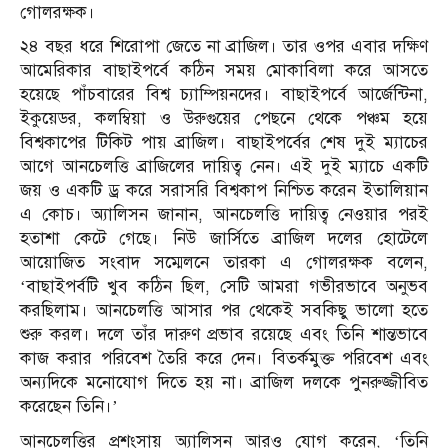
গোলরক্ষক।
২৪ বছর ধরে শিরোপা জেতে না ব্রাজিল। তার ওপর এবার দক্ষিণ
আমেরিকার বাছাইপর্বে কঠিন সময় মোকাবিলা করে আসতে
হয়েছে পাঁচবারের বিশ্ব চ্যাম্পিয়নদের। বাছাইপর্বে আর্জেন্টিনা,
ইকুয়েডর, কলম্বিয়া ও উরুগুয়ের পেছনে থেকে পঞ্চম হয়ে
বিশ্বকাপের টিকিট পায় ব্রাজিল। বাছাইপর্বের শেষ দুই ম্যাচের
আগে আনচেলত্তি ব্রাজিলের দায়িত্ব নেন। এই দুই ম্যাচে একটি
জয় ও একটি ড্র করে সরাসরি বিশ্বকাপ নিশ্চিত করেন ইতালিয়ান
এ কোচ। অ্যালিসন জানান, আনচেলত্তি দায়িত্ব নেওয়ার পরই
হতাশা কেটে গেছে। নিউ জার্সিতে ব্রাজিল দলের হোটেলে
আয়োজিত সংবাদ সম্মেলনে তারকা এ গোলরক্ষক বলেন,
‘বাছাইপর্বটি খুব কঠিন ছিল, সেটি আমরা গভীরভাবে অনুভব
করছিলাম। আনচেলত্তি আসার পর থেকেই সবকিছু ভালো হতে
শুরু করল। দলে তাঁর দারুণ প্রভাব রয়েছে এবং তিনি শান্তভাবে
কাজ করার পরিবেশ তৈরি করে দেন। বিতর্কমুক্ত পরিবেশ এবং
অন্যদিকে মনোযোগ দিতে হয় না। ব্রাজিল দলকে পুনরুজ্জীবিত
করেছেন তিনি।’
আনচেলত্তির প্রশংসায় অ্যালিসন আরও যোগ করেন, ‘তিনি