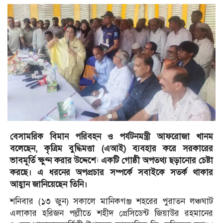
বেসামরিক বিমান পরিবহন ও পর্যটনমন্ত্রী আফরোজা খানম
বলেছেন, কৃত্রিম বুদ্ধিমত্তা (এআই) ব্যবহার করে সরকারের
ভাবমূর্তি ক্ষুণ্ন করার উদ্দেশ্যে একটি গোষ্ঠী অপতথ্য ছড়ানোর চেষ্টা
করছে। এ ধরনের অপপ্রচার সম্পর্কে সবাইকে সতর্ক থাকার
আহ্বান জানিয়েছেন তিনি।
শনিবার (১৩ জুন) সকালে মানিকগঞ্জ শহরের পুরাতন লঞ্চঘাট
এলাকার হরিজন পল্লীতে শহীদ প্রেসিডেন্ট জিয়াউর রহমানের