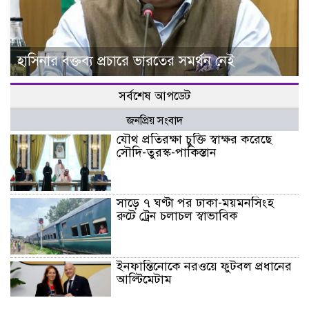
হাসিনার বক্তব্য প্রচারে ভারতের সমর্থন নেই
সর্বশেষ আপডেট
জনপ্রিয় সংবাদ
যৌথ প্রতিরক্ষা চুক্তি স্বাক্ষর করেছে
সৌদি-তুরস্ক-পাকিস্তান
সাড়ে ৭ ঘণ্টা পর ঢাকা-ময়মনসিংহ
রুটে ট্রেন চলাচল স্বাভাবিক
ইনফান্তিনোকে নরওয়ে ফুটবল প্রধানের
আল্টিমেটাম