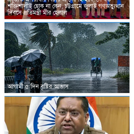
শক্তিশালীই হোক না কেন, চট্টগ্রামে জুলাই গণঅভ্যুত্থান
দিবসে প্রতিমন্ত্রী মীর হেলাল
আগামী ৫ দিন বৃষ্টির আভাস