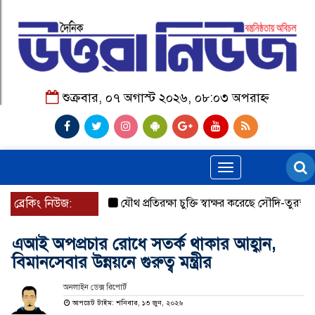
শুক্রবার, ০৭ অগাস্ট ২০২৬, ০৮:০৩ অপরাহ্ন
Toggle
navigation
ব্রেকিং নিউজ:
যৌথ প্রতিরক্ষা চুক্তি স্বাক্ষর করেছে সৌদি-তুরস্ক-পাকিস্ত
এআই অপপ্রচার রোধে সতর্ক থাকার আহ্বান,
বিমানসেবার উন্নয়নে গুরুত্ব মন্ত্রীর
অনলাইন ডেক্স রিপোর্ট
আপডেট টাইম: শনিবার, ১৩ জুন, ২০২৬