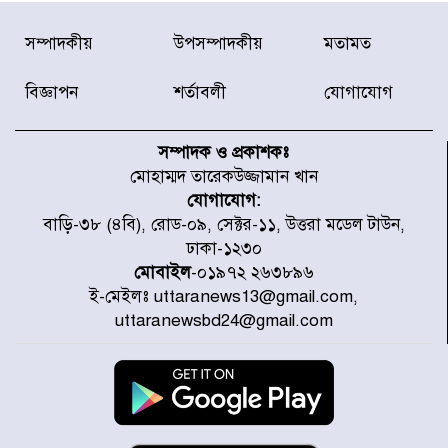
দেশে ভারি বৃষ্টির সতর্কবার্তা, ১০
সম্পাদকীয়
উপসম্পাদকীয়
মতামত
জেলায় বন্যার পূর্বাভাস
বিজ্ঞাপন
শর্তাবলী
যোগাযোগ
৫৩ নং ওয়ার্ডের সড়কে নেমপ্লেট
স্থাপনের উদ্যোগ চান মিয়া ব্যাপারীর
সম্পাদক ও প্রকাশকঃ
মোহাম্মদ তারেকউজ্জামান খান
যোগাযোগ:
৭ জেলায় ঝোড়ো হাওয়াসহ বজ্রবৃষ্টির
বাড়ি-৩৮ (৪বি), রোড-০৯, সেক্টর-১১, উত্তরা মডেল টাউন,
শঙ্কা
ঢাকা-১২৩০
মোবাইল
-০১৯৭২ ২৬৩৮৯৬
ই-মেইলঃ uttaranews13@gmail.com,
বগুড়া ও সিলেটে সড়ক দুর্ঘটনায় নিহত
uttaranewsbd24@gmail.com
১৫
জুলাইয়ে দেশজুড়ে ৪৫৮টি সড়ক
দুর্ঘটনায় ৪১৬ জন নিহত হয়েছেন