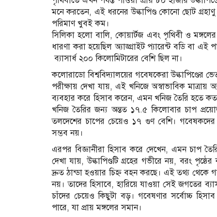
পৃথিবীতে এখন পর্যন্ত পাওয়া প্রায় ৮০ হাজার উল্কাপিণ্ড
মনে করতেন, এই ধরনের উল্কাপিণ্ড কোনো ছোট গ্রহা
পরিমাণ খুবই কম।
সিলিকা হলো বালি, কোয়ার্টজ এবং পৃথিবী ও মঙ্গলের 
ধারণা করা হয়েছিল অ্যাঙ্গ্রাইট প্যারেন্ট বডি বা 
ব্যাসার্ধ ২০০ কিলোমিটারের বেশি ছিল না।
কলোরাডো বিশ্ববিদ্যালয়ের গবেষকেরা উল্কাপিণ্ডের ভ
পরীক্ষায় দেখা যায়, এই খনিজে অস্বাভাবিক মাত্রায় 
ব্যবহার করে হিসাব করেন, এমন খনিজ তৈরি হতে কত
খনিজ তৈরির জন্য অন্তত ১৭.৫ কিলোবার চাপ প্রয়োজন
তলদেশের চাপের চেয়েও ১৭ গুণ বেশি। গবেষকদের 
সম্ভব নয়।
এরপর বিজ্ঞানীরা হিসাব করে দেখেন, এমন চাপ তৈর
দেখা যায়, উল্কাপিণ্ডটি গ্রহের গভীরে নয়, বরং পৃষ
দ্রুত ঠান্ডা হওয়ার চিহ্ন বহন করছে। এই তথ্য থেকে গব
নয়। তাদের হিসাবে, হারিয়ে যাওয়া সেই জগতের ব্যাসা
চাঁদের চেয়েও কিছুটা বড়। গবেষণার সর্বোচ্চ হিসাব 
পারে, যা প্রায় মঙ্গলের সমান।