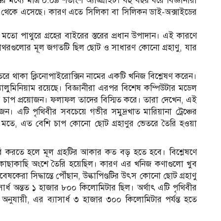
ের মধ্যে মাত্র ০.০৯ শতাংশ অ্যাঙ্গ্রাইট। বহু বছর ধরে বিজ্ঞানীরা
ণু থেকে এসেছে। কারণ এতে সিলিকা বা সিলিকন ডাই-অক্সাইডের
মতো পাথুরে গ্রহের বাইরের স্তরের প্রধান উপাদান। এই কারণে
এই পাথরগুলোর মূল জগতটি ছিল ছোট ও সাধারণ কোনো গ্রহাণু, যার
েতরে থাকা ক্লিনোপাইরোক্সিন নামের একটি খনিজ বিশ্লেষণ করেন।
অ্যালুমিনিয়াম রয়েছে। বিজ্ঞানীরা এরপর বিশেষ কম্পিউটার মডেল
 চাপ প্রয়োজন। ফলাফল তাদের বিস্মিত করে। তারা দেখেন, এই
। এটি পৃথিবীর সবচেয়ে গভীর সমুদ্রখাত মারিয়ানা ট্রেঞ্চের
মতে, এত বেশি চাপ কোনো ছোট গ্রহাণুর ভেতরে তৈরি হওয়া
ি করতে হলে মূল গ্রহটির আকার কত বড় হতে হবে। বিশ্লেষণে
্ঠের কাছাকাছি অংশে তৈরি হয়েছিল। কারণ এর খনিজ কণাগুলো খুব
েষকেরা সিদ্ধান্তে পৌঁছান, উল্কাপিণ্ডটির উৎস কোনো ছোট গ্রহাণু
র্ধ অন্তত ১ হাজার ৮০০ কিলোমিটার ছিল। অর্থাৎ এটি পৃথিবীর
অনুযায়ী, এর ব্যাসার্ধ ৩ হাজার ৩০০ কিলোমিটার পর্যন্ত হতে