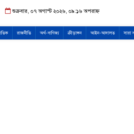
শুক্রবার, ০৭ অগাস্ট ২০২৬, ০৯:১৬ অপরাহ্ন
জাতিক
রাজনীতি
অর্থ-বাণিজ্য
ক্রীড়াঙ্গন
আইন-আদালত
সারা 