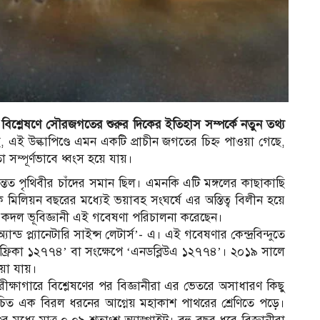
র বিশ্লেষণে সৌরজগতের শুরুর দিকের ইতিহাস সম্পর্কে নতুন তথ্য
ই উল্কাপিণ্ডে এমন একটি প্রাচীন জগতের চিহ্ন পাওয়া গেছে,
সম্পূর্ণভাবে ধ্বংস হয়ে যায়।
তত পৃথিবীর চাঁদের সমান ছিল। এমনকি এটি মঙ্গলের কাছাকাছি
িয়ন বছরের মধ্যেই ভয়াবহ সংঘর্ষে এর অস্তিত্ব বিলীন হয়ে
ের একদল ভূবিজ্ঞানী এই গবেষণা পরিচালনা করেছেন।
ন্ড প্ল্যানেটারি সাইন্স লেটার্স’- এ। এই গবেষণার কেন্দ্রবিন্দুতে
 আফ্রিকা ১২৭৭৪’ বা সংক্ষেপে ‘এনডব্লিউএ ১২৭৭৪’। ২০১৯ সালে
য়া যায়।
্ষাগারে বিশ্লেষণের পর বিজ্ঞানীরা এর ভেতরে অসাধারণ কিছু
ামে পরিচিত এক বিরল ধরনের আগ্নেয় মহাকাশ পাথরের শ্রেণিতে পড়ে।