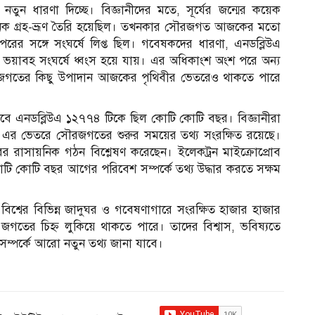
তুন ধারণা দিচ্ছে। বিজ্ঞানীদের মতে, সূর্যের জন্মের কয়েক
অনেক গ্রহ-ভ্রূণ তৈরি হয়েছিল। তখনকার সৌরজগত আজকের মতো
পরের সঙ্গে সংঘর্ষে লিপ্ত ছিল। গবেষকদের ধারণা, এনডব্লিউএ
াবহ সংঘর্ষে ধ্বংস হয়ে যায়। এর অধিকাংশ অংশ পরে অন্য
য়া জগতের কিছু উপাদান আজকের পৃথিবীর ভেতরেও থাকতে পারে
েবে এনডব্লিউএ ১২৭৭৪ টিকে ছিল কোটি কোটি বছর। বিজ্ঞানীরা
 এর ভেতরে সৌরজগতের শুরুর সময়ের তথ্য সংরক্ষিত রয়েছে।
ের রাসায়নিক গঠন বিশ্লেষণ করেছেন। ইলেকট্রন মাইক্রোপ্রোব
 কোটি কোটি বছর আগের পরিবেশ সম্পর্কে তথ্য উদ্ধার করতে সক্ষম
্বের বিভিন্ন জাদুঘর ও গবেষণাগারে সংরক্ষিত হাজার হাজার
জগতের চিহ্ন লুকিয়ে থাকতে পারে। তাদের বিশ্বাস, ভবিষ্যতে
ম্পর্কে আরো নতুন তথ্য জানা যাবে।