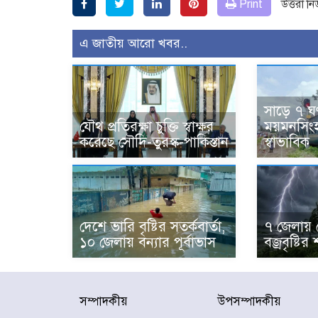
Print
উত্তরা ন
এ জাতীয় আরো খবর..
সাড়ে ৭ ঘণ
যৌথ প্রতিরক্ষা চুক্তি স্বাক্ষর
ময়মনসিংহ 
করেছে সৌদি-তুরস্ক-পাকিস্তান
স্বাভাবিক
দেশে ভারি বৃষ্টির সতর্কবার্তা,
৭ জেলায় 
১০ জেলায় বন্যার পূর্বাভাস
বজ্রবৃষ্টির 
সম্পাদকীয়
উপসম্পাদকীয়