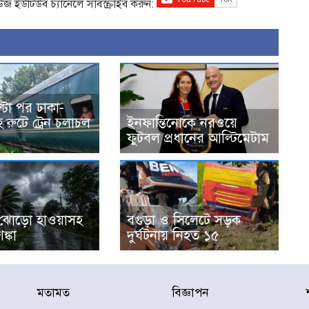
িউজ ইউটিউব চ্যানেলে সাবস্ক্রাইব করুন:
্টা পর ঢাকা-
রুটে ট্রেন চলাচল
ইনফান্তিনোকে নরওয়ে
ফুটবল প্রধানের আল্টিমেটাম
ঝোড়ো হাওয়াসহ
বগুড়া ও সিলেটে সড়ক
শঙ্কা
দুর্ঘটনায় নিহত ১৫
মতামত
বিজ্ঞাপন