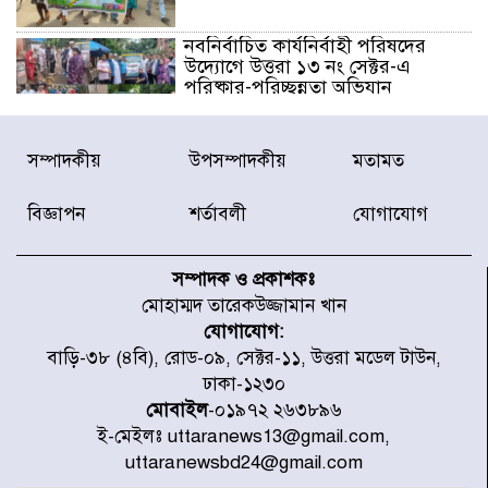
নবনির্বাচিত কার্যনির্বাহী পরিষদের
উদ্যোগে উত্তরা ১৩ নং সেক্টর-এ
পরিষ্কার-পরিচ্ছন্নতা অভিযান
ডিএমপির অভিযানে ২৪ ঘণ্টায় গ্রেপ্তার
সম্পাদকীয়
উপসম্পাদকীয়
মতামত
৫০৪, উদ্ধার মাদক-অস্ত্র
বিজ্ঞাপন
শর্তাবলী
যোগাযোগ
সন্দ্বীপের চরে বিপদে পড়া কচ্ছপ উদ্ধার
সাগরে অবমুক্ত
সম্পাদক ও প্রকাশকঃ
মোহাম্মদ তারেকউজ্জামান খান
যোগাযোগ:
মাতারবাড়ী পৌঁছে নির্ধারিত কর্মসূচিতে
বাড়ি-৩৮ (৪বি), রোড-০৯, সেক্টর-১১, উত্তরা মডেল টাউন,
যোগ দিয়েছেন প্রধানমন্ত্রী
ঢাকা-১২৩০
মোবাইল
-০১৯৭২ ২৬৩৮৯৬
ই-মেইলঃ uttaranews13@gmail.com,
জাতীয় সাংবাদিক সংস্থার পিরোজপুর
uttaranewsbd24@gmail.com
জেলা কমিটি অনুমোদন