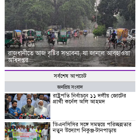
রাজধানীতে আজ বৃষ্টির সম্ভাবনা, যা জানাল আবহাওয়া
অধিদপ্তর
সর্বশেষ আপডেট
জনপ্রিয় সংবাদ
রাষ্ট্রপতি নির্বাচনে ১১ দলীয় জোটের
প্রার্থী কর্নেল অলি আহমদ
ডিএনসিসির সঙ্গে সমন্বয়ে পরিচ্ছন্নতার
নতুন উদ্যোগ নিকুঞ্জ-টানপাড়ায়