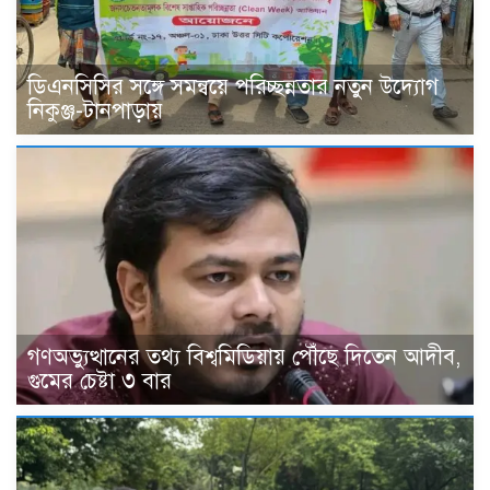
ডিএনসিসির সঙ্গে সমন্বয়ে পরিচ্ছন্নতার নতুন উদ্যোগ
নিকুঞ্জ-টানপাড়ায়
গণঅভ্যুত্থানের তথ্য বিশ্বমিডিয়ায় পৌঁছে দিতেন আদীব,
গুমের চেষ্টা ৩ বার