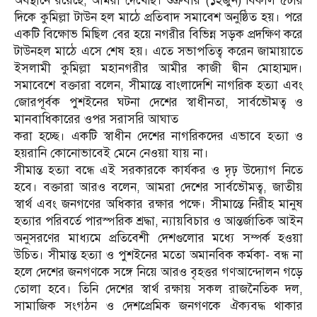
অবস্থানে রয়েছে, আমরা দেখেছি। শুক্রবার (১২জুন) বিকাল ৫টার
দিকে কুমিল্লা টাউন হল মাঠে প্রতিবাদ সমাবেশ অনুষ্ঠিত হয়। পরে
একটি বিক্ষোভ মিছিল বের হয়ে নগরীর বিভিন্ন সড়ক প্রদক্ষিণ করে
টাউনহল মাঠে এসে শেষ হয়। এতে সভাপতিত্ব করেন জামায়াতে
ইসলামী কুমিল্লা মহানগরীর আমীর কাজী দ্বীন মোহাম্মদ।
সমাবেশে বক্তারা বলেন, সীমান্তে বাংলাদেশি নাগরিক হত্যা এবং
জোরপূর্বক পুশইনের ঘটনা দেশের স্বাধীনতা, সার্বভৌমত্ব ও
মানবাধিকারের ওপর সরাসরি আঘাত
করা হচ্ছে। একটি স্বাধীন দেশের নাগরিকদের এভাবে হত্যা ও
হয়রানি কোনোভাবেই মেনে নেওয়া যায় না।
সীমান্ত হত্যা বন্ধে এই সরকারকে কার্যকর ও দৃঢ় উদ্যোগ নিতে
হবে। বক্তারা আরও বলেন, আমরা দেশের সার্বভৌমত্ব, জাতীয়
স্বার্থ এবং জনগণের অধিকার রক্ষার পক্ষে। সীমান্তে নিরীহ মানুষ
হত্যার পরিবর্তে পারস্পরিক শ্রদ্ধা, ন্যায়বিচার ও আন্তর্জাতিক আইন
অনুসরণের মাধ্যমে প্রতিবেশী দেশগুলোর মধ্যে সম্পর্ক হওয়া
উচিত। সীমান্ত হত্যা ও পুশইনের মতো অমানবিক কর্মকা- বন্ধ না
হলে দেশের জনগণকে সঙ্গে নিয়ে আরও বৃহত্তর গণআন্দোলন গড়ে
তোলা হবে। তিনি দেশের স্বার্থ রক্ষায় সকল রাজনৈতিক দল,
সামাজিক সংগঠন ও দেশপ্রেমিক জনগণকে ঐক্যবদ্ধ থাকার