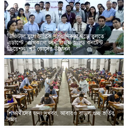
ডিজিটাল যুগে নৈতিক সাংবাদিকতা গড়ে তুলতে
এডাস্টে ‘এথিক্যাল জার্নালিজম অ্যান্ড কনটেন্ট
ক্রিয়েশন’ শর্ট কোর্সের উদ্বোধন
শিক্ষার্থীদের জন্য সুখবর, আবারও বাড়ল গুচ্ছ ভর্তির
সময়