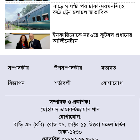
সাড়ে ৭ ঘণ্টা পর ঢাকা-ময়মনসিংহ
রুটে ট্রেন চলাচল স্বাভাবিক
ইনফান্তিনোকে নরওয়ে ফুটবল প্রধানের
আল্টিমেটাম
দেশে ভারি বৃষ্টির সতর্কবার্তা, ১০
সম্পাদকীয়
উপসম্পাদকীয়
মতামত
জেলায় বন্যার পূর্বাভাস
বিজ্ঞাপন
শর্তাবলী
যোগাযোগ
৫৩ নং ওয়ার্ডের সড়কে নেমপ্লেট
স্থাপনের উদ্যোগ চান মিয়া ব্যাপারীর
সম্পাদক ও প্রকাশকঃ
মোহাম্মদ তারেকউজ্জামান খান
যোগাযোগ:
৭ জেলায় ঝোড়ো হাওয়াসহ বজ্রবৃষ্টির
বাড়ি-৩৮ (৪বি), রোড-০৯, সেক্টর-১১, উত্তরা মডেল টাউন,
শঙ্কা
ঢাকা-১২৩০
মোবাইল
-০১৯৭২ ২৬৩৮৯৬