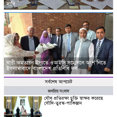
দাবি
নারী ক্ষমতায়ন ইস্যুতে ওআইসি সম্মেলনে অংশ নিতে
ইসলামাবাদে বাংলাদেশ প্রতিনিধি দল
সর্বশেষ আপডেট
জনপ্রিয় সংবাদ
যৌথ প্রতিরক্ষা চুক্তি স্বাক্ষর করেছে
সৌদি-তুরস্ক-পাকিস্তান