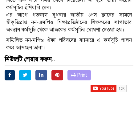
দিতে এক ঘণ্টা সময় বেঁধে দিয়েছেন। না হলে তারা কঠোর
কর্মসূচির হুঁশিয়ারি দেন।
এর আগে গতকাল বুধবার জাতীয় প্রেস ক্লাবের সামনে
স্বীকৃতিপ্রাপ্ত নন-এমপিও শিক্ষাপ্রতিষ্ঠানের শিক্ষকদের লাগাতার
অবস্থান কর্মসূচি থেকে আজকের কর্মসূচির ঘোষণা দেওয়া হয়।
সম্মিলিত নন-মপিও ঐক্য পরিষদের ব্যানারে এ কর্মসূচি পালন
করে আসছেন তারা।
নিউজটি শেয়ার করুন..
Print