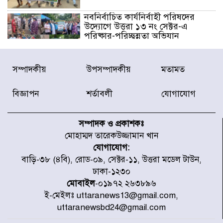
নবনির্বাচিত কার্যনির্বাহী পরিষদের
উদ্যোগে উত্তরা ১৩ নং সেক্টর-এ
পরিষ্কার-পরিচ্ছন্নতা অভিযান
ডিএমপির অভিযানে ২৪ ঘণ্টায় গ্রেপ্তার
সম্পাদকীয়
উপসম্পাদকীয়
মতামত
৫০৪, উদ্ধার মাদক-অস্ত্র
বিজ্ঞাপন
শর্তাবলী
যোগাযোগ
সন্দ্বীপের চরে বিপদে পড়া কচ্ছপ উদ্ধার
সাগরে অবমুক্ত
সম্পাদক ও প্রকাশকঃ
মোহাম্মদ তারেকউজ্জামান খান
যোগাযোগ:
মাতারবাড়ী পৌঁছে নির্ধারিত কর্মসূচিতে
বাড়ি-৩৮ (৪বি), রোড-০৯, সেক্টর-১১, উত্তরা মডেল টাউন,
যোগ দিয়েছেন প্রধানমন্ত্রী
ঢাকা-১২৩০
মোবাইল
-০১৯৭২ ২৬৩৮৯৬
ই-মেইলঃ uttaranews13@gmail.com,
জাতীয় সাংবাদিক সংস্থার পিরোজপুর
uttaranewsbd24@gmail.com
জেলা কমিটি অনুমোদন