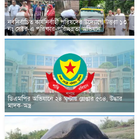
নবনির্বাচিত কার্যনির্বাহী পরিষদের উদ্যোগে উত্তরা ১৩
নং সেক্টর-এ পরিষ্কার-পরিচ্ছন্নতা অভিযান
ডিএমপির অভিযানে ২৪ ঘণ্টায় গ্রেপ্তার ৫০৪, উদ্ধার
মাদক-অস্ত্র