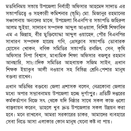
মতবিনিময় সভায় উপজেলা নির্বাহী অফিসার আহমেদ সাদাত এর
সভাপতিত্বে ও সহকারী কমিশনার (ভূমি) মো. মিজানুর রহমানের
সঞ্চালনায় অন্যদের মাঝে, উপজেলা বিএনপি‘র সভাপতি জহিরুল
আলম ভুইয়া, সাদারণ সম্পাদক আব্দুল আওয়াল, বিশিষ্ট শিক্ষাবিদ
এম এ জিন্নাহ, বীর মুক্তিযোদ্ধা আব্দুল ওয়াহেদ, পৌর বিএনপির
সাধারণ সম্পাদক হারেছ গণি, প্রেসক্লাব সভাপতি তোবারক
হোসেন খোকন, বণিক সমিতির সভাপতি রনজিৎ সেন, কৃষি
অফিসার নিপা বিশ্বাস, মাধ্যমিক শিক্ষা অফিসার বজলুর রহমান
আনছারি, সাংাদিক সমিতির আহবায়ক সজিম সাইন, প্রধান
শিক্ষক ইয়াকুব আলী নওয়াব সহ বিভিন্ন শ্রেনি-পেশার মানুষ
বক্তব্য রাখেন।
প্রধান অতিথির বক্তব্যে জেলা প্রশাসক বলেন, নেত্রকোনা জেলার
মধ্যে অপার সম্ভাবনাময় উপজেলা হচ্ছে দুর্গাপুুর। প্রতিটি দপ্তরের
কর্মকর্তাগন নিজে সৎ থেকে যদি নিষ্ঠার সাথে সকল কাজ গুলো
বাস্তবায়ন করেন, তাহলে খুব দ্রুত উপজেলার সকল উন্নয়ন করা
হবে। মনে রাখবেন, আমরা সরকারের চাকর, আমাদের ব্যবহারে
সেবা নিতে আসা এলাকার কোন মানুষ যেনো কষ্ট না পায়।