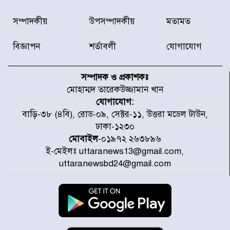
রাজধানীর উত্তরা আঞ্চলিক পাসপোর্ট
সম্পাদকীয়
উপসম্পাদকীয়
মতামত
অফিসের সামনে দালাল চক্রের ১৩ জন
সদস্যকে বিভিন্ন মেয়াদে সাজা প্রদান
করেছে র‌্যাব-১
বিজ্ঞাপন
শর্তাবলী
যোগাযোগ
হরমুজ প্রণালি নিয়ে ওমানের সঙ্গে চুক্তি
চূড়ান্ত পর্যায়ে : ইরান
সম্পাদক ও প্রকাশকঃ
মোহাম্মদ তারেকউজ্জামান খান
যোগাযোগ:
প্রত্যেক অপরাধীর বিচার এ দেশেই
বাড়ি-৩৮ (৪বি), রোড-০৯, সেক্টর-১১, উত্তরা মডেল টাউন,
হবে, সে যত শক্তিশালীই হোক না কেন,
ঢাকা-১২৩০
চট্টগ্রামে জুলাই গণঅভ্যুত্থান দিবসে
প্রতিমন্ত্রী মীর হেলাল
মোবাইল
-০১৯৭২ ২৬৩৮৯৬
ই-মেইলঃ uttaranews13@gmail.com,
আগামী ৫ দিন বৃষ্টির আভাস
uttaranewsbd24@gmail.com
হাসিনার বক্তব্য প্রচারে ভারতের সমর্থন
নেই