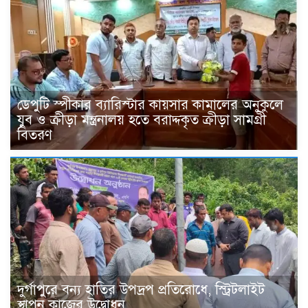
ডেপুটি স্পীকার ব্যারিস্টার কায়সার কামালের অনুকুলে
যুব ও ক্রীড়া মন্ত্রনালয় হতে বরাদ্দকৃত ক্রীড়া সামগ্রী
বিতরণ
দুর্গাপুরে বন্য হাতির উপদ্রপ প্রতিরোধে, স্ট্রিটলাইট
স্থাপন কাজের উদ্বোধন