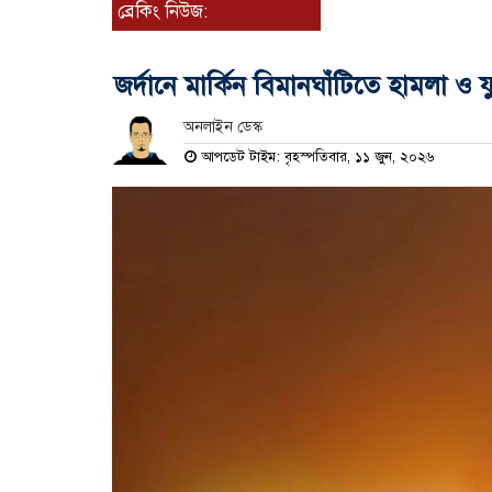
ব্রেকিং নিউজ:
জর্দানে মার্কিন বিমানঘাঁটিতে হামলা ও য
অনলাইন ডেস্ক
আপডেট টাইম: বৃহস্পতিবার, ১১ জুন, ২০২৬