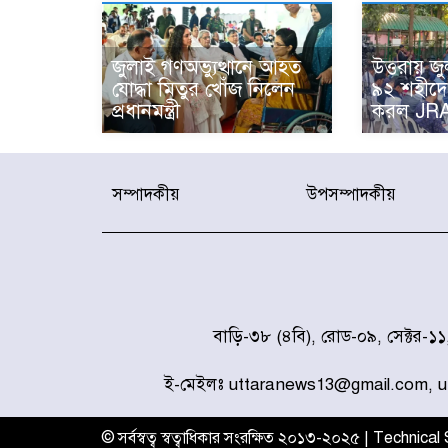
জুলাই গণঅভ্যুত্থানে আহত
উত্তরায় জু
যোদ্ধা মিতুর খোঁজ নিলেন
৯২ শহীদে
প্রধানমন্ত্রী
করল JR
সম্পাদকীয়
উপসম্পাদকীয়
বাড়ি-৩৮ (৪বি), রোড-০৯, সেক্টর-১
ই-মেইলঃ uttaranews13@gmail.com, 
© সর্বস্বত্ব স্বত্বাধিকার সংরক্ষিত ২০১৩-২০২৫ | Technica