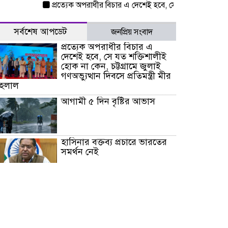
প্রত্যেক অপরাধীর বিচার এ দেশেই হবে, সে যত শক্তিশালীই হোক না 
সর্বশেষ আপডেট
জনপ্রিয় সংবাদ
প্রত্যেক অপরাধীর বিচার এ
দেশেই হবে, সে যত শক্তিশালীই
হোক না কেন, চট্টগ্রামে জুলাই
গণঅভ্যুত্থান দিবসে প্রতিমন্ত্রী মীর
হেলাল
আগামী ৫ দিন বৃষ্টির আভাস
হাসিনার বক্তব্য প্রচারে ভারতের
সমর্থন নেই
জুলাই গণঅভ্যুত্থানে আহত যোদ্ধা
মিতুর খোঁজ নিলেন প্রধানমন্ত্রী
উত্তরায় জুলাই গণঅভ্যুত্থানের ৯২