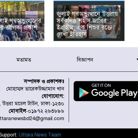
জুলাই গণঅভ্যুত্থানে উত্তরায়
লাই গণঅভ্যুত্থানের
সর্বকনিষ্ঠ শহীদ জাবির
র তালিকা প্রকাশ
ইব্রাহীম: এক শিশুর রক্তে
A
লেখা ইতিহাস
মতামত
বিজ্ঞাপন
সম্পাদক ও প্রকাশকঃ
মোহাম্মদ তারেকউজ্জামান খান
যোগাযোগ:
১, উত্তরা মডেল টাউন, ঢাকা-১২৩০
মোবাইল
-০১৯৭২ ২৬৩৮৯৬
uttaranewsbd24@gmail.com
l Support:
Uttara News Team