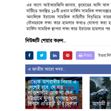
এর আগে আইআরজিসি জানায়, কুয়েতের আলি আল স
ঘাঁটিতে অবস্থিত ১৮টি প্রধান মার্কিন সামরিক লক্ষ্যবস্
অন্যদিকে ইরানের সামরিক বাহিনীর বিবৃতিতে বাহরাইন
নৌবহরকে লক্ষ্য করে হামলার কথাও ঘোষণা করা হয়।
মার্কিন সামরিক স্থাপনা লক্ষ্য করে ইরানের হামলার প
নিউজটি শেয়ার করুন..
Print
উত্তরা ন
এ জাতীয় আরো খবর..
প্রত্যেক অপরাধীর বিচার এ
দেশেই হবে, সে যত
শক্তিশালীই হোক না কেন,
চট্টগ্রামে জুলাই গণঅভ্যুত্থান
দিবসে প্রতিমন্ত্রী মীর হেলাল
আগামী ৫ 