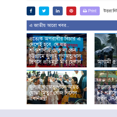
Print
উত্তরা ন
এ জাতীয় আরো খবর..
প্রত্যেক অপরাধীর বিচার এ
দেশেই হবে, সে যত
শক্তিশালীই হোক না কেন,
চট্টগ্রামে জুলাই গণঅভ্যুত্থান
দিবসে প্রতিমন্ত্রী মীর হেলাল
আগামী ৫ 
জুলাই গণঅভ্যুত্থানে আহত
উত্তরায় জু
যোদ্ধা মিতুর খোঁজ নিলেন
৯২ শহীদে
প্রধানমন্ত্রী
করল JR