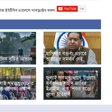
িউজ ইউটিউব চ্যানেলে সাবস্ক্রাইব করুন:
হাসিনার বক্তব্য প্রচারে
দিন বৃষ্টির আভাস
ভারতের সমর্থন নেই
জুলাই গণঅভ্যুত্থানে উত্তরায়
লাই গণঅভ্যুত্থানের
সর্বকনিষ্ঠ শহীদ জাবির
র তালিকা প্রকাশ
ইব্রাহীম: এক শিশুর রক্তে
A
লেখা ইতিহাস