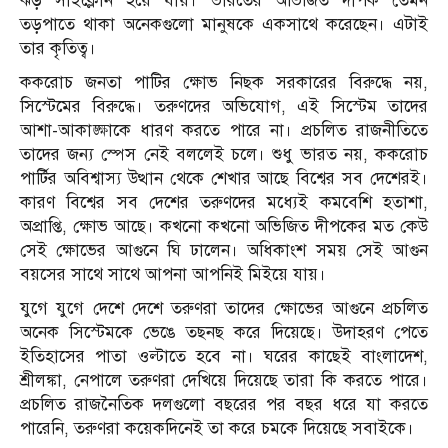
ঝড় সাইক্লোন হয়ে যায়। ভারতের অভিজিত দীপক তেমন
তড়পাতে থাকা অনেকগুলো মানুষকে একসাথে করেছেন। এটাই
তার কৃতিত্ব।
ককরোচ জনতা পাটির ক্ষোভ নিছক সরকারের বিরুদ্ধে নয়,
সিস্টেমের বিরুদ্ধে। তরুণদের অভিযোগ, এই সিস্টেম তাদের
আশা-আকাঙ্ক্ষাকে ধারণ করতে পারে না। প্রচলিত রাজনীতিতে
তাদের জন্য স্পেস নেই বললেই চলে। শুধু ভারত নয়, ককরোচ
পার্টির অবিশ্বাস্য উত্থান থেকে শেখার আছে বিশ্বের সব দেশেরই।
কারণ বিশ্বের সব দেশের তরুণদের মধ্যেই কমবেশি হতাশা,
অপ্রাপ্তি, ক্ষোভ আছে। কখনো কখনো অভিজিত দীপকের মত কেউ
সেই ক্ষোভের আগুনে ঘি ঢালেন। অধিকাংশ সময় সেই আগুন
বয়সের সাথে সাথে আপনা আপনিই মিইয়ে যায়।
যুগে যুগে দেশে দেশে তরুণরা তাদের ক্ষোভের আগুনে প্রচলিত
অনেক সিস্টেমকে ভেঙে তছনছ করে দিয়েছে। উদাহরণ পেতে
ইতিহাসের পাতা ওল্টাতে হবে না। ঘরের কাছেই বাংলাদেশ,
শ্রীলঙ্কা, নেপালে তরুণরা দেখিয়ে দিয়েছে তারা কি করতে পারে।
প্রচলিত রাজনৈতিক দলগুলো বছরের পর বছর ধরে যা করতে
পারেনি, তরুণরা কয়েকদিনেই তা করে চমকে দিয়েছে সবাইকে।