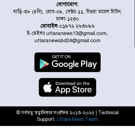
যোগাযোগ:
৭ জেলায় ঝোড়ো হাওয়াসহ বজ্রবৃষ্টির
বাড়ি-৩৮ (৪বি), রোড-০৯, সেক্টর-১১, উত্তরা মডেল টাউন,
শঙ্কা
ঢাকা-১২৩০
মোবাইল
-০১৯৭২ ২৬৩৮৯৬
ই-মেইলঃ uttaranews13@gmail.com,
বগুড়া ও সিলেটে সড়ক দুর্ঘটনায় নিহত
uttaranewsbd24@gmail.com
১৫
জুলাইয়ে দেশজুড়ে ৪৫৮টি সড়ক
দুর্ঘটনায় ৪১৬ জন নিহত হয়েছেন
হারিয়ে যাওয়া শিশুকে পরিবারের কাছে
ফিরিয়ে প্রশংসায় ভাসছেন খিলক্ষেত
থানার ওসি
© সর্বস্বত্ব স্বত্বাধিকার সংরক্ষিত ২০১৩-২০২৫ | Technical
Support:
Uttara News Team
আজ থেকে উন্মুক্ত ‘জুলাই গণঅভ্যুত্থান
স্মৃতি জাদুঘর