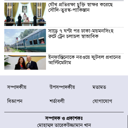
যৌথ প্রতিরক্ষা চুক্তি স্বাক্ষর করেছে
সৌদি-তুরস্ক-পাকিস্তান
সাড়ে ৭ ঘণ্টা পর ঢাকা-ময়মনসিংহ
রুটে ট্রেন চলাচল স্বাভাবিক
ইনফান্তিনোকে নরওয়ে ফুটবল প্রধানের
আল্টিমেটাম
দেশে ভারি বৃষ্টির সতর্কবার্তা, ১০
সম্পাদকীয়
উপসম্পাদকীয়
মতামত
জেলায় বন্যার পূর্বাভাস
বিজ্ঞাপন
শর্তাবলী
যোগাযোগ
৫৩ নং ওয়ার্ডের সড়কে নেমপ্লেট
স্থাপনের উদ্যোগ চান মিয়া ব্যাপারীর
সম্পাদক ও প্রকাশকঃ
মোহাম্মদ তারেকউজ্জামান খান