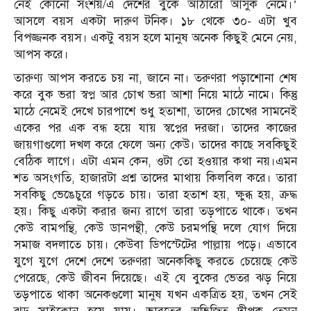
নেই কোনো সংশয়/এ দেশের বুকে আঠারো আসুক নেমে।’
আসলে বয়স একটা দারুণ টনিক। ১৮ থেকে ৩০- এটা খুব
বিপজ্জনক বয়স। একটু বয়স হলে মানুষ অনেক কিছুই মেনে নেয়,
আপস করে।
তারুণ্য আপস করতে চয় না, জানে না। তরুণরা পড়াশোনা শেষ
করে বুক ভরা স্বপ্ন আর চোখ ভরা আশা নিয়ে মাঠে নামে। কিন্তু
মাঠে নেমেই দেখে চারপাশে শুধু হতাশা, তাদের চোখের সামনেই
একের পর এক বন্ধ হয়ে যায় স্বপ্নের দরজা। তাদের কাজের
জায়গাগুলো দখল করে ফেলে অন্য কেউ। তাদের কাছে সবকিছুই
বেঠিক লাগে। এটা এমন কেন, ওটা তো হওয়ার কথা নয়।এমন
শত অসংগতি, হাজারটা প্রশ্ন তাদের মাথায় কিলবিল করে। তারা
সবকিছু ভেঙেচুরে গড়তে চায়। তারা হতাশ হয়, ক্ষুব্ধ হয়, ক্রদ্ধ
হয়। কিছু একটা করার জন্য রাগে তারা তড়পাতে থাকে। তখন
কেউ বামপন্থি, কেউ ডানপন্থী, কেউ চরমপন্থি দলে যোগ দিয়ে
সমাজ বদলাতে চায়। কেউবা ডিপস্টেটের পাল্লায় পড়ে। এভাবে
যুগে যুগে দেশে দেশে তরুণরা অনেককিছু করতে চেয়েছে কেউ
পেরেছে, কেউ জীবন দিয়েছে। এই যে বুকের ভেতর ঝড় নিয়ে
তড়পাতে থাকা অনেকগুলো মানুষ যখন একত্রিত হয়, তখন সেই