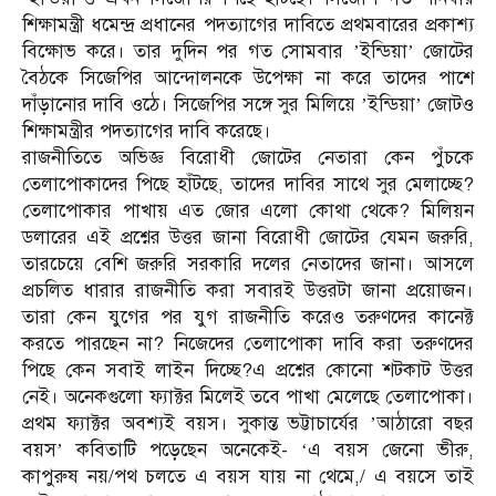
শিক্ষামন্ত্রী ধমেন্দ্র প্রধানের পদত্যাগের দাবিতে প্রথমবারের প্রকাশ্য
বিক্ষোভ করে। তার দুদিন পর গত সোমবার ’ইন্ডিয়া’ জোটের
বৈঠকে সিজেপির আন্দোলনকে উপেক্ষা না করে তাদের পাশে
দাঁড়ানোর দাবি ওঠে। সিজেপির সঙ্গে সুর মিলিয়ে ’ইন্ডিয়া’ জোটও
শিক্ষামন্ত্রীর পদত্যাগের দাবি করেছে।
রাজনীতিতে অভিজ্ঞ বিরোধী জোটের নেতারা কেন পুঁচকে
তেলাপোকাদের পিছে হাঁটছে, তাদের দাবির সাথে সুর মেলাচ্ছে?
তেলাপোকার পাখায় এত জোর এলো কোথা থেকে? মিলিয়ন
ডলারের এই প্রশ্নের উত্তর জানা বিরোধী জোটের যেমন জরুরি,
তারচেয়ে বেশি জরুরি সরকারি দলের নেতাদের জানা। আসলে
প্রচলিত ধারার রাজনীতি করা সবারই উত্তরটা জানা প্রয়োজন।
তারা কেন যুগের পর যুগ রাজনীতি করেও তরুণদের কানেক্ট
করতে পারছেন না? নিজেদের তেলাপোকা দাবি করা তরুণদের
পিছে কেন সবাই লাইন দিচ্ছে?এ প্রশ্নের কোনো শটকাট উত্তর
নেই। অনেকগুলো ফ্যাক্টর মিলেই তবে পাখা মেলেছে তেলাপোকা।
প্রথম ফ্যাক্টর অবশ্যই বয়স। সুকান্ত ভট্টাচার্যের ’আঠারো বছর
বয়স’ কবিতাটি পড়েছেন অনেকেই- ‘এ বয়স জেনো ভীরু,
কাপুরুষ নয়/পথ চলতে এ বয়স যায় না থেমে,/ এ বয়সে তাই