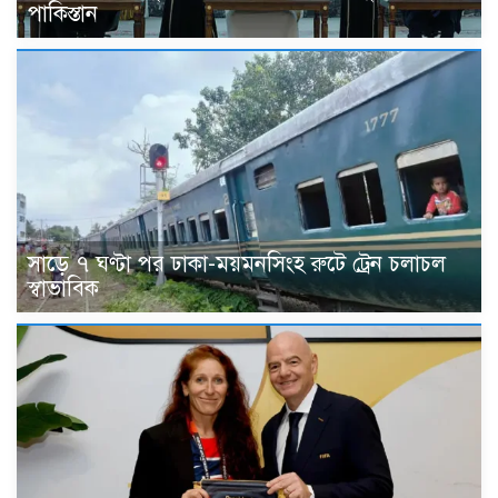
পাকিস্তান
সাড়ে ৭ ঘণ্টা পর ঢাকা-ময়মনসিংহ রুটে ট্রেন চলাচল
স্বাভাবিক