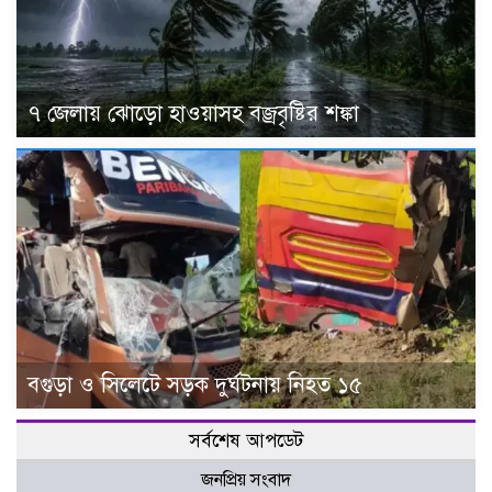
৭ জেলায় ঝোড়ো হাওয়াসহ বজ্রবৃষ্টির শঙ্কা
বগুড়া ও সিলেটে সড়ক দুর্ঘটনায় নিহত ১৫
সর্বশেষ আপডেট
জনপ্রিয় সংবাদ