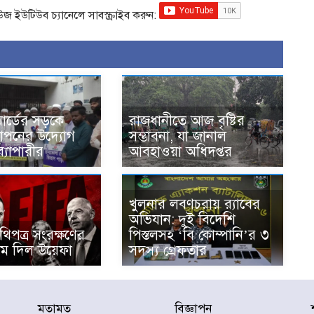
িউজ ইউটিউব চ্যানেলে সাবস্ক্রাইব করুন:
ার্ডের সড়কে
রাজধানীতে আজ বৃষ্টির
স্থাপনের উদ্যোগ
সম্ভাবনা, যা জানাল
ব্যাপারীর
আবহাওয়া অধিদপ্তর
খুলনার লবণচরায় র‍্যাবের
অভিযান: দুই বিদেশি
িপত্র সংরক্ষণের
পিস্তলসহ ‘বি কোম্পানি’র ৩
াম দিল উয়েফা
সদস্য গ্রেফতার
মতামত
বিজ্ঞাপন