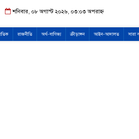
শনিবার, ০৮ অগাস্ট ২০২৬, ০৩:০৩ অপরাহ্ন
জাতিক
রাজনীতি
অর্থ-বাণিজ্য
ক্রীড়াঙ্গন
আইন-আদালত
সারা 