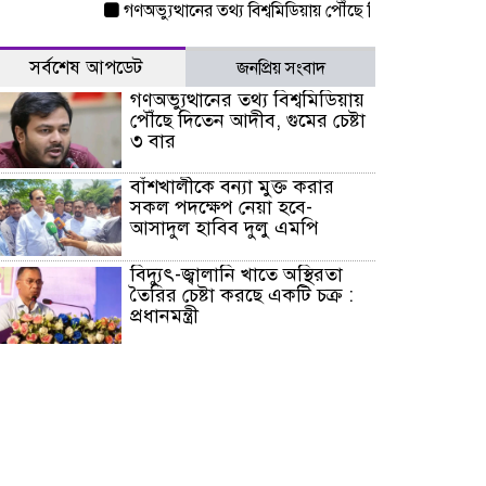
গণঅভ্যুত্থানের তথ্য বিশ্বমিডিয়ায় পৌঁছে দিতেন আদীব, গুমের চেষ
সর্বশেষ আপডেট
জনপ্রিয় সংবাদ
গণঅভ্যুত্থানের তথ্য বিশ্বমিডিয়ায়
পৌঁছে দিতেন আদীব, গুমের চেষ্টা
৩ বার
বাঁশখালীকে বন্যা মুক্ত করার
সকল পদক্ষেপ নেয়া হবে-
আসাদুল হাবিব দুলু এমপি
বিদ্যুৎ-জ্বালানি খাতে অস্থিরতা
তৈরির চেষ্টা করছে একটি চক্র :
প্রধানমন্ত্রী
টাইফুন ‘ডলফিনের’ আঘাতে
জাপানে ৫ আহত, চীনে বন্দর বন্ধ
চিকিৎসা খাতে জিডিপির ৫
শতাংশ বরাদ্দের ঘোষণা স্থানীয়