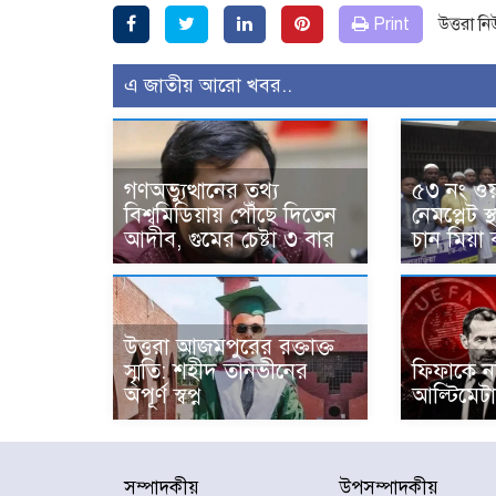
Print
উত্তরা ন
এ জাতীয় আরো খবর..
গণঅভ্যুত্থানের তথ্য
৫৩ নং ওয়
বিশ্বমিডিয়ায় পৌঁছে দিতেন
নেমপ্লেট 
আদীব, গুমের চেষ্টা ৩ বার
চান মিয়া 
উত্তরা আজমপুরের রক্তাক্ত
স্মৃতি: শহীদ তানভীনের
ফিফাকে নথ
অপূর্ণ স্বপ্ন
আল্টিমেট
সম্পাদকীয়
উপসম্পাদকীয়