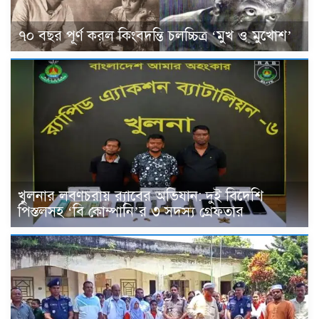
৭০ বছর পূর্ণ করল কিংবদন্তি চলচ্চিত্র ‘মুখ ও মুখোশ’
খুলনার লবণচরায় র‍্যাবের অভিযান: দুই বিদেশি
পিস্তলসহ ‘বি কোম্পানি’র ৩ সদস্য গ্রেফতার