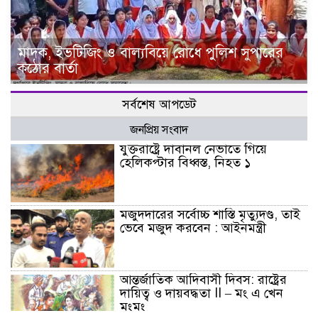
মাদক, ইভটিজিং ও বাল্যবিয়ে রোধে পুলিশ সুপারের
কঠোর বার্তা
সর্বশেষ আপডেট
জনপ্রিয় সংবাদ
যুক্তরাষ্ট্রে দাবানল নেভাতে গিয়ে
হেলিকপ্টার বিধ্বস্ত, নিহত ১
মজুদদারের সর্বোচ্চ শাস্তি মৃত্যুদণ্ড, তাই
ভেবে মজুদ করবেন : আইনমন্ত্রী
আন্তর্জাতিক আদিবাসী দিবস: রাষ্ট্রের
দায়িত্ব ও দায়বদ্ধতা II – মং এ খেন
মংমং