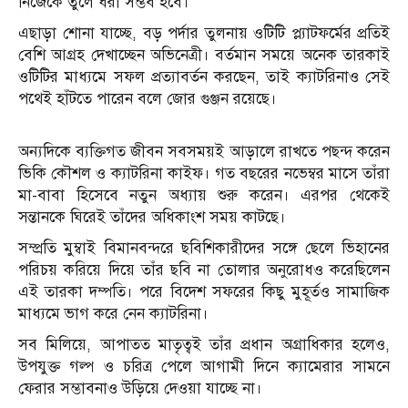
নিজেকে তুলে ধরা সম্ভব হবে।
এছাড়া শোনা যাচ্ছে, বড় পর্দার তুলনায় ওটিটি প্ল্যাটফর্মের প্রতিই
বেশি আগ্রহ দেখাচ্ছেন অভিনেত্রী। বর্তমান সময়ে অনেক তারকাই
ওটিটির মাধ্যমে সফল প্রত্যাবর্তন করছেন, তাই ক্যাটরিনাও সেই
পথেই হাঁটতে পারেন বলে জোর গুঞ্জন রয়েছে।
অন্যদিকে ব্যক্তিগত জীবন সবসময়ই আড়ালে রাখতে পছন্দ করেন
ভিকি কৌশল ও ক্যাটরিনা কাইফ। গত বছরের নভেম্বর মাসে তাঁরা
মা-বাবা হিসেবে নতুন অধ্যায় শুরু করেন। এরপর থেকেই
সন্তানকে ঘিরেই তাঁদের অধিকাংশ সময় কাটছে।
সম্প্রতি মুম্বাই বিমানবন্দরে ছবিশিকারীদের সঙ্গে ছেলে ভিহানের
পরিচয় করিয়ে দিয়ে তাঁর ছবি না তোলার অনুরোধও করেছিলেন
এই তারকা দম্পতি। পরে বিদেশ সফরের কিছু মুহূর্তও সামাজিক
মাধ্যমে ভাগ করে নেন ক্যাটরিনা।
সব মিলিয়ে, আপাতত মাতৃত্বই তাঁর প্রধান অগ্রাধিকার হলেও,
উপযুক্ত গল্প ও চরিত্র পেলে আগামী দিনে ক্যামেরার সামনে
ফেরার সম্ভাবনাও উড়িয়ে দেওয়া যাচ্ছে না।