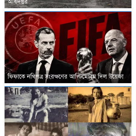
অধিদপ্তর
ফিফাকে নথিপত্র সংরক্ষণের আল্টিমেটাম দিল উয়েফা