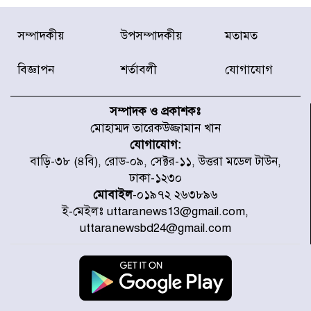
যৌথ প্রতিরক্ষা চুক্তি স্বাক্ষর করেছে
সম্পাদকীয়
উপসম্পাদকীয়
মতামত
সৌদি-তুরস্ক-পাকিস্তান
বিজ্ঞাপন
শর্তাবলী
যোগাযোগ
সাড়ে ৭ ঘণ্টা পর ঢাকা-ময়মনসিংহ
রুটে ট্রেন চলাচল স্বাভাবিক
সম্পাদক ও প্রকাশকঃ
মোহাম্মদ তারেকউজ্জামান খান
যোগাযোগ:
ইনফান্তিনোকে নরওয়ে ফুটবল প্রধানের
বাড়ি-৩৮ (৪বি), রোড-০৯, সেক্টর-১১, উত্তরা মডেল টাউন,
আল্টিমেটাম
ঢাকা-১২৩০
মোবাইল
-০১৯৭২ ২৬৩৮৯৬
ই-মেইলঃ uttaranews13@gmail.com,
দেশে ভারি বৃষ্টির সতর্কবার্তা, ১০
uttaranewsbd24@gmail.com
জেলায় বন্যার পূর্বাভাস
৫৩ নং ওয়ার্ডের সড়কে নেমপ্লেট
স্থাপনের উদ্যোগ চান মিয়া ব্যাপারীর