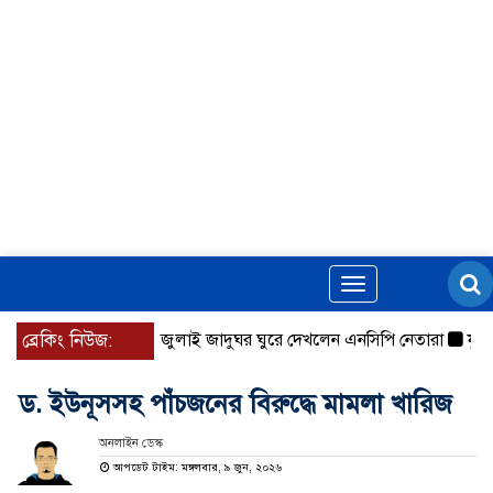
Toggle
navigation
ব্রেকিং নিউজ:
জুলাই জাদুঘর ঘুরে দেখলেন এনসিপি নেতারা
যুক্তরাষ্ট
ড. ইউনূসসহ পাঁচজনের বিরুদ্ধে মামলা খারিজ
অনলাইন ডেস্ক
আপডেট টাইম: মঙ্গলবার, ৯ জুন, ২০২৬