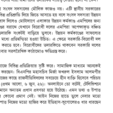
ধী দলের নারী এমপিদের তদারকির দায়িত্ব দেওয়া হলো না কেন?
লনা সংসদ সদস্যদের মৌলিক কাজও নয়। এটি স্থানীয় সরকারের
ন্ন প্রতিশ্রুতি দিয়ে জিতে আসতে হয় বলে সংসদ সদস্যরা উন্নয়ন
কথা বাদ দিলেও মোটাদাগে এলাকার উন্নয়ন কর্মকাণ্ড এমপিদের জন্য
্ডের বরাদ্দে যেখানে বিরোধী দলের এমপিরা অপেক্ষাকৃত বঞ্চিত
রকি সংকটই বাড়িয়ে তুলবে। উন্নয়ন কর্মকাণ্ডের সাফল্যের
ে প্রতিদ্বন্দ্বিতা হওয়া উচিত। এ ক্ষেত্রে সরকারি-বিরোধী দল
িশ্চিত করতে হবে। বিরোধীদের তদারকিতে থাকবেন সরকারি দলের
রবার সরলরৈখিক কাঠামোও ক্ষতিগ্রস্ত করে।
াজে বিভিন্ন প্রতিক্রিয়ার সৃষ্টি করে। সামাজিক মাধ্যমে অনেকেই
শন করছেন। বিএনপির মহাসচিব মির্জা ফখরুল ইসলাম আলমগীর
সমাজের কাছে রাজনীতিবিদদের সবচেয়ে হীন ব্যক্তি হিসেবে পরিচয়
লছে’ (প্রথম আলো, ৬ জুন, ২৬)। অনলাইনে তো বটেই, টেলিভিশনে
তমানে অন্যতম প্রধান প্রবণতা হয়ে উঠেছে। এমন তথ্য ও উপাত্ত
যার কোনো প্রমাণ নেই। আইন নিজের হাতে তুলে নেবার মতো
র উপাত্ত নিজের মতো হাজির করে ইতিহাস-ভূগোলেরও ধার ধারছেন