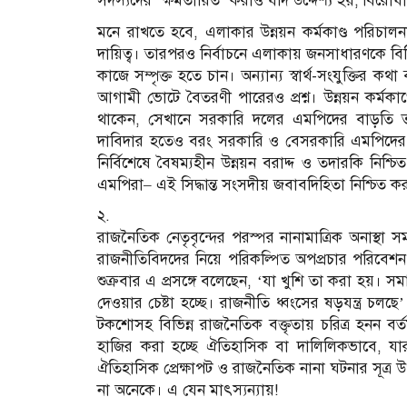
সদস্যদের ‘ক্ষমতায়িত’ করাও যদি উদ্দেশ্য হয়; বিরো
মনে রাখতে হবে, এলাকার উন্নয়ন কর্মকাণ্ড পরিচা
দায়িত্ব। তারপরও নির্বাচনে এলাকায় জনসাধারণকে বিভি
কাজে সম্পৃক্ত হতে চান। অন্যান্য স্বার্থ-সংযুক্তির 
আগামী ভোটে বৈতরণী পারেরও প্রশ্ন। উন্নয়ন কর্মকাণ
থাকেন, সেখানে সরকারি দলের এমপিদের বাড়তি তদা
দাবিদার হতেও বরং সরকারি ও বেসরকারি এমপিদের মধ্য
নির্বিশেষে বৈষম্যহীন উন্নয়ন বরাদ্দ ও তদারকি ন
এমপিরা– এই সিদ্ধান্ত সংসদীয় জবাবদিহিতা নিশ্চিত ক
২.
রাজনৈতিক নেতৃবৃন্দের পরস্পর নানামাত্রিক অনাস্থা সম
রাজনীতিবিদদের নিয়ে পরিকল্পিত অপপ্রচার পরিবে
শুক্রবার এ প্রসঙ্গে বলেছেন, ‘যা খুশি তা করা হয়। 
দেওয়ার চেষ্টা হচ্ছে। রাজনীতি ধ্বংসের ষড়যন্ত্র চ
টকশোসহ বিভিন্ন রাজনৈতিক বক্তৃতায় চরিত্র হনন বর্
হাজির করা হচ্ছে ঐতিহাসিক বা দালিলিকভাবে, 
ঐতিহাসিক প্রেক্ষাপট ও রাজনৈতিক নানা ঘটনার সূত্
না অনেকে। এ যেন মাৎস্যন্যায়!