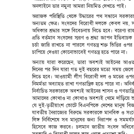
অনলাইনে তার নমুনা আমরা নিয়মিত দেখতে পাই।
অরাজক পরিস্থিতি থেকে উদ্ধারের পথ সন্ধানে সরক
অন্যতম ক্ষেত্র। সংসদের বিরোধী দলকে কেবল নয়, সং
অধিকার শ্রদ্ধার সঙ্গে বিবেচনায় নিতে হবে। বরেণ্য
প্রতি বর্তমান সংসদের স্মরণ ও শ্রদ্ধা জ্ঞাপন ইতিবা
চর্চা জারি রাখতে না পারলে গণতন্ত্র শক্ত ভিত্তির
চাপিয়ে দেওয়া কোনোভাবেই গণতন্ত্র হতে পারে না।
অন্যায় যারা করেছেন, তারা অবশ্যই আইনের আওতায়
দিনের পর দিন যারা গত দুই বছরের মতো সময় জেলে অ
দিতে হবে। আওয়ামী লীগ বিরোধী দল ও মতের ওপর ন
নিমর্মতা অব্যাহত রাখা গণতান্ত্রিক হতে পারে না। অনির্বা
নির্বাচিত সরকারকে অবশ্যই আইনের শাসন ও গণতান্ত্রিক ব
আমাদের কোথাও না কোথাও অবশ্যই থেমে দাঁড়িয়ে ভা
যে দুই-তৃতীয়াংশ ভোটে বিএনপিকে দেশের মানুষ বি
যাবতীয় নৈরাজ্যের বিরুদ্ধে সরকারকে মানবিক ও সং
লিঙ্গ নির্বিশেষে সব মানুষের জন্য নিরাপদ ও সমমর
হিসেবে কাজ করবে। চলমান জাতীয় সংসদ অধিব