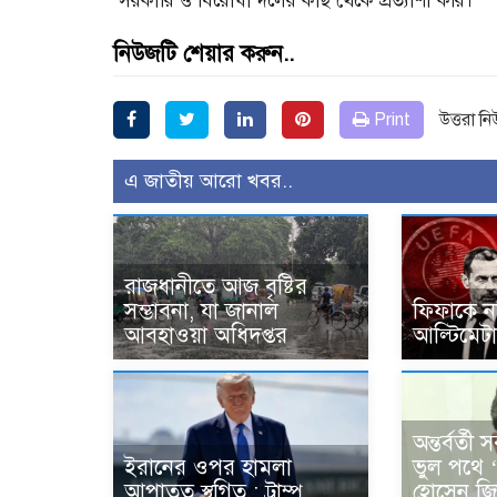
সরকারি ও বিরোধী দলের কাছ থেকে প্রত্যাশা করি।
নিউজটি শেয়ার করুন..
Print
উত্তরা ন
এ জাতীয় আরো খবর..
রাজধানীতে আজ বৃষ্টির
সম্ভাবনা, যা জানাল
ফিফাকে নথ
আবহাওয়া অধিদপ্তর
আল্টিমেট
অন্তর্বর্ত
ইরানের ওপর হামলা
ভুল পথে 
আপাতত স্থগিত : ট্রাম্প
হোসেন জিল