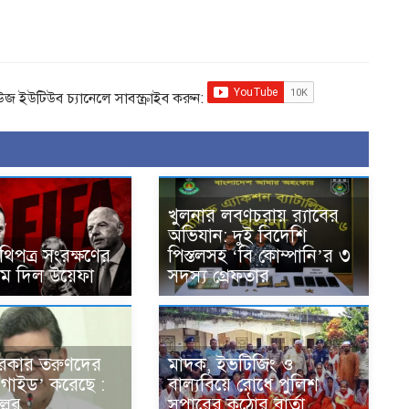
িউজ ইউটিউব চ্যানেলে সাবস্ক্রাইব করুন:
খুলনার লবণচরায় র‍্যাবের
অভিযান: দুই বিদেশি
িপত্র সংরক্ষণের
পিস্তলসহ ‘বি কোম্পানি’র ৩
াম দিল উয়েফা
সদস্য গ্রেফতার
ী সরকার তরুণদের
মাদক, ইভটিজিং ও
‘গাইড’ করেছে :
বাল্যবিয়ে রোধে পুলিশ
্লুর
সুপারের কঠোর বার্তা