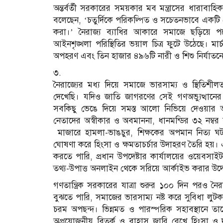
অন্তর্বর্তী সরকারের সময়কার মব মন্ত্রাসের ধারাবা
বলেছেন, ‘চতুর্দিকে পরিকল্পিত ও সচেতনভাবে একটি চেষ্
করা।’ নৈরাজ্য ব্যাধির আকারে সমাজে ছড়িয়ে পড়
আইনশৃঙ্খলা পরিস্থিতির ভয়াল চিত্র ফুটে উঠেছে। মা
অপহরণ এবং তিন হাজার ৪৯৬টি নারী ও শিশু নির্যাতন
৩.
নৈরাজ্যের মধ্য দিয়ে সমাজে ভারসাম্য ও স্থিতিশীলত
দেখেছি। যদিও জাতি জাগরণের সেই গণঅভ্যুত্থানের 
সবকিছু ভেঙে দিয়ে সমস্ত আলো নিভিয়ে দেওয়ার অবাধ
নেতাদের অস্বীকার ও অবমাননা, ধানমন্ডির ৩২ নম্ব
মাজারে হামলা-ভাঙচুর, শিক্ষকের অপমান নিত্য ঘটনা
ঘোষণা করে হিংসা ও ক্ষমতাচর্চার উদাহরণ তৈরি হয়। এ
করতে পারি, প্রধান উপদেষ্টার কার্যালয়ের ওয়েবসাইট প
তথ্য-উপাত্ত অনলাইন থেকে সরিয়ে আর্কাইভ করার উদ্য
গণতান্ত্রিক সরকারের যাত্রা শুরুর ১০০ দিন পরও ন
বুঝতে পারি, সমাজের ভারসাম্য নষ্ট করে সুবিধা লুটকা
চরম অপছন্দ। ভিন্নমত ও পারস্পরিক সহাবস্থানে ত
অপ্রয়োজনীয় বিতর্ক ও বাহাস জারি রেখে হিংসা ও দল