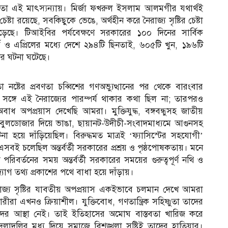
হিকতা এই মাৎস্যন্যায়। মির্জা ফখরুল ইসলাম আলমগীর যথার্থই
টা রয়েছে, সবকিছুকে ভেঙে, অর্থহীন করে নৈরাজ্য সৃষ্টির চেষ্টা
েছে। টিআইবির পর্যবেক্ষণে সরকারের ১০০ দিনের সার্বিক
র্চ ও এপ্রিলের মধ্যে দেশে ২৯৪টি ছিনতাই, ৬০৫টি খুন, ১৯৬টি
ের ঘটনা ঘটেছে।
া নষ্টের প্রবণতা চব্বিশের গণঅভ্যুত্থানের পর থেকে বারংবার
সঙ্গে এই নৈরাজ্যের পারম্পর্য থাকার কথা ছিল না; তারপরও
 অপপ্রয়াস দেখেছি আমরা। মুক্তিযুদ্ধ, বঙ্গবন্ধুসহ জাতীয়
র বুলডোজার দিয়ে ভাঙা, ছায়ানট-উদীচী-সংবাদমাধ্যমে আগুনসহ
 হয়ে দাঁড়িয়েছিল। বিরুদ্ধমত মাত্রই ‘ফ্যাসিস্টের সহযোগী’
সবই চলেছিল অন্তর্বর্তী সরকারের প্রশ্রয় ও পৃষ্ঠপোষকতায়। মনে
রিবর্তনের সময় অন্তর্বর্তী সরকারের সময়ের গুরুত্বপূর্ণ নথি ও
োগ তথ্য প্রকাশের পথে বাধা হয়ে দাঁড়ায়।
ৈরাজ্য সৃষ্টির যাবতীয় অপপ্রয়াস একইভাবে চলমান দেখে আমরা
রীরা এখনও ক্রিয়াশীল। যুক্তিবোধ, গণতান্ত্রিক সহিষ্ণুতা তাদের
াদের আস্থা নেই। তাই ইতিহাসের অমোঘ বাস্তবতা খারিজ করে
াদলির মধ্য দিয়ে সমাজে বিশৃঙ্খলা সৃষ্টিই তাদের হাতিয়ার।