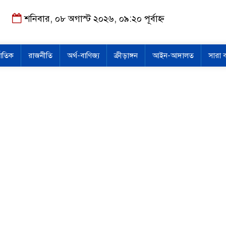
শনিবার, ০৮ অগাস্ট ২০২৬, ০৯:২০ পূর্বাহ্ন
জাতিক
রাজনীতি
অর্থ-বাণিজ্য
ক্রীড়াঙ্গন
আইন-আদালত
সারা 