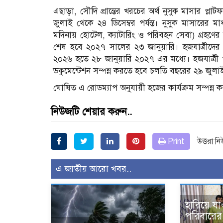
এছাড়া, সৌদি প্রান্তের খরচের অর্থ নুসুক মাসার প্লাট
জুলাই থেকে ২৪ ডিসেম্বর পর্যন্ত। নুসুক মাসারের মাধ
মদিনায় হোটেল, ক্যাটারিং ও পরিবহন সেবা) গ্রহণের ন
শেষ হবে ২০২৭ সালের ২৩ জানুয়ারি। হজযাত্রীদে
২০২৬ হতে ২৮ জানুয়ারি ২০২৭ এর মধ্যে। হজযাত্রী পর
ডকুমেন্টেশন সম্পন্ন করতে হবে চলতি বছরের ২৯ জুলাই
ঘোষিত এ রোডম্যাপ অনুযায়ী হজের কার্যক্রম সম্পন্ন ক
নিউজটি শেয়ার করুন..
Print
উত্তরা ন
এ জাতীয় আরো খবর..
হারিয়ে যা
পরিবারের 