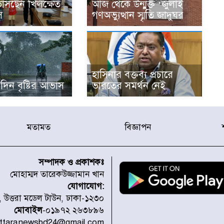
 ভাসছেন খিলক্ষেত
আজ থেকে উন্মুক্ত ‘জুলাই
ি
গণঅভ্যুত্থান স্মৃতি জাদুঘর
হাসিনার বক্তব্য প্রচারে
দিন বৃষ্টির আভাস
ভারতের সমর্থন নেই
মতামত
বিজ্ঞাপন
সম্পাদক ও প্রকাশকঃ
মোহাম্মদ তারেকউজ্জামান খান
যোগাযোগ:
১, উত্তরা মডেল টাউন, ঢাকা-১২৩০
মোবাইল
-০১৯৭২ ২৬৩৮৯৬
uttaranewsbd24@gmail.com