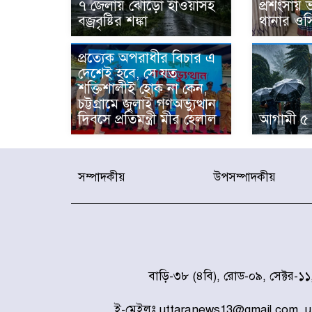
৭ জেলায় ঝোড়ো হাওয়াসহ
প্রশংসায়
বজ্রবৃষ্টির শঙ্কা
থানার ওস
প্রত্যেক অপরাধীর বিচার এ
দেশেই হবে, সে যত
শক্তিশালীই হোক না কেন,
চট্টগ্রামে জুলাই গণঅভ্যুত্থান
দিবসে প্রতিমন্ত্রী মীর হেলাল
আগামী ৫ 
সম্পাদকীয়
উপসম্পাদকীয়
বাড়ি-৩৮ (৪বি), রোড-০৯, সেক্টর-১
ই-মেইলঃ uttaranews13@gmail.com, 