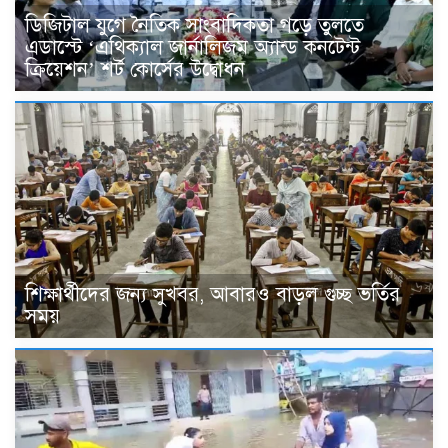
ডিজিটাল যুগে নৈতিক সাংবাদিকতা গড়ে তুলতে
এডাস্টে ‘এথিক্যাল জার্নালিজম অ্যান্ড কনটেন্ট
ক্রিয়েশন’ শর্ট কোর্সের উদ্বোধন
শিক্ষার্থীদের জন্য সুখবর, আবারও বাড়ল গুচ্ছ ভর্তির
সময়