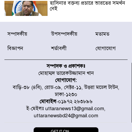
হাসিনার বক্তব্য প্রচারে ভারতের সমর্থন
নেই
জুলাই গণঅভ্যুত্থানে আহত যোদ্ধা
সম্পাদকীয়
উপসম্পাদকীয়
মতামত
মিতুর খোঁজ নিলেন প্রধানমন্ত্রী
বিজ্ঞাপন
শর্তাবলী
যোগাযোগ
উত্তরায় জুলাই গণঅভ্যুত্থানের ৯২
শহীদের তালিকা প্রকাশ করল JRA
সম্পাদক ও প্রকাশকঃ
মোহাম্মদ তারেকউজ্জামান খান
যোগাযোগ:
জুলাই গণঅভ্যুত্থানে উত্তরায় সর্বকনিষ্ঠ
বাড়ি-৩৮ (৪বি), রোড-০৯, সেক্টর-১১, উত্তরা মডেল টাউন,
শহীদ জাবির ইব্রাহীম: এক শিশুর রক্তে
ঢাকা-১২৩০
লেখা ইতিহাস
মোবাইল
-০১৯৭২ ২৬৩৮৯৬
ই-মেইলঃ uttaranews13@gmail.com,
রাজধানীতে আজ বৃষ্টির সম্ভাবনা, যা
uttaranewsbd24@gmail.com
জানাল আবহাওয়া অধিদপ্তর