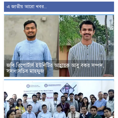
এ জাতীয় আরো খবর..
জবি রিপোর্টার্স ইউনিটির আহ্বায়ক আবু বকর সম্পদ,
সদস্যসচিব মাহফুজ