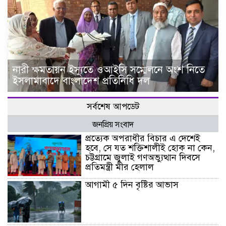
নারী ক্ষমতায়ন ইস্যুতে ওআইসি সম্মেলনে অংশ নিতে
ইসলামাবাদে বাংলাদেশ প্রতিনিধি দল
সর্বশেষ আপডেট
জনপ্রিয় সংবাদ
প্রত্যেক অপরাধীর বিচার এ দেশেই
হবে, সে যত শক্তিশালীই হোক না কেন,
চট্টগ্রামে জুলাই গণঅভ্যুত্থান দিবসে
প্রতিমন্ত্রী মীর হেলাল
আগামী ৫ দিন বৃষ্টির আভাস