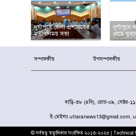
দুর্গাপুরে জেলা প্রশাসকের
দুর্গাপুর
মতবিনিময় সভা
নেমে যুবকে
সম্পাদকীয়
উপসম্পাদকীয়
বাড়ি-৩৮ (৪বি), রোড-০৯, সেক্টর-১
ই-মেইলঃ uttaranews13@gmail.com, 
© সর্বস্বত্ব স্বত্বাধিকার সংরক্ষিত ২০১৩-২০২৫ | Technica