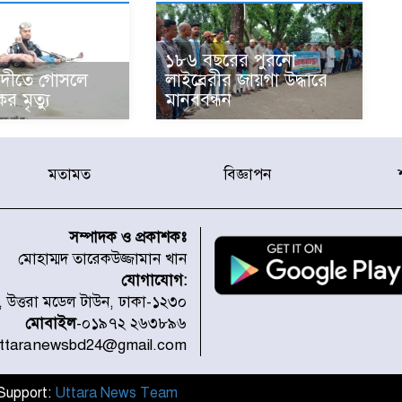
১৮৬ বছরের পুরনো
ে নদীতে গোসলে
লাইব্রেরীর জায়গা উদ্ধারে
র মৃত্যু
মানববন্ধন
মতামত
বিজ্ঞাপন
সম্পাদক ও প্রকাশকঃ
মোহাম্মদ তারেকউজ্জামান খান
যোগাযোগ:
১, উত্তরা মডেল টাউন, ঢাকা-১২৩০
মোবাইল
-০১৯৭২ ২৬৩৮৯৬
uttaranewsbd24@gmail.com
l Support:
Uttara News Team