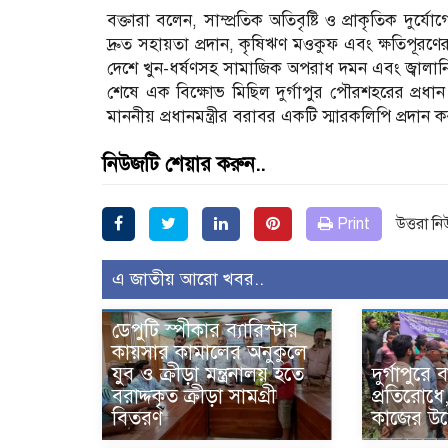
বক্তারা বলেন, সাম্প্রতিক অতিবৃষ্টি ও প্রাকৃতিক দুর্য
দ্রুত সহায়তা প্রদান, কৃষিঋণ মওকুফ এবং ক্ষতিপূরণের
দেশে খুন-ধর্ষণসহ সামাজিক অপরাধ দমন এবং জ্বালানি ও 
শেষে এক বিক্ষোভ মিছিল দুর্গাপুর পৌরশহরের প্রধান প
মাননীয় প্রধানমন্ত্রীর বরাবর একটি স্মারকলিপি প্রদান 
নিউজটি শেয়ার করুন..
Print
উত্তরা ন
এ জাতীয় আরো খবর..
ডেপুটি স্পীকার ব্যারিস্টার
কায়সার কামালের অনুকুলে
যুব ও ক্রীড়া মন্ত্রনালয় হতে
দুর্গাপুরে
বরাদ্দকৃত ক্রীড়া সামগ্রী
প্রতিরোধে,
বিতরণ
কাজের উদ