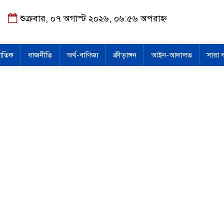
শুক্রবার, ০৭ অগাস্ট ২০২৬, ০৬:৫৬ অপরাহ্ন
জাতিক
রাজনীতি
অর্থ-বাণিজ্য
ক্রীড়াঙ্গন
আইন-আদালত
সারা 