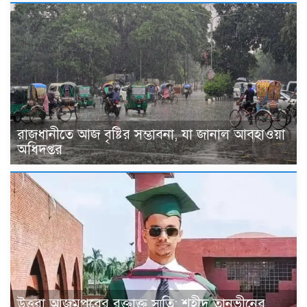
রাজধানীতে আজ বৃষ্টির সম্ভাবনা, যা জানাল আবহাওয়া
অধিদপ্তর
উত্তরা আজমপুরের রক্তাক্ত স্মৃতি: শহীদ তানভীনের