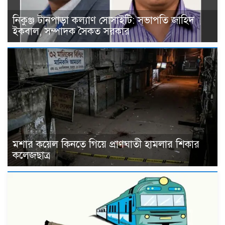
নিকুঞ্জ টানপাড়া কল্যাণ সোসাইটি: সভাপতি জাহিদ
ইকবাল, সম্পাদক সৈকত সরকার
মশার কয়েল কিনতে গিয়ে প্রাণঘাতী হামলার শিকার
কলেজছাত্র