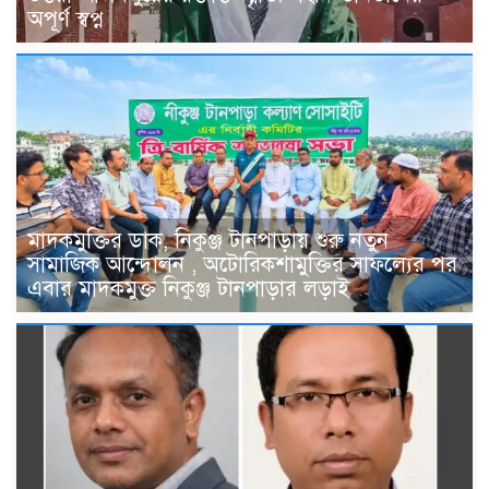
অপূর্ণ স্বপ্ন
মাদকমুক্তির ডাক, নিকুঞ্জ টানপাড়ায় শুরু নতুন
সামাজিক আন্দোলন , অটোরিকশামুক্তির সাফল্যের পর
এবার মাদকমুক্ত নিকুঞ্জ টানপাড়ার লড়াই