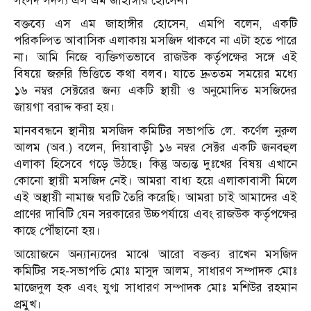
সংসদ সদস্য এস এম জাহাঙ্গীর হোসেন।
বক্তব্যে এস এম জাহাঙ্গীর হোসেন, এমপি বলেন, একটি
পরিকল্পিত
আবাসিক
এলাকায়
মসজিদ
থাকবে
না
এটা
হতে
পারে
না।
আমি
নিজে
ব্যক্তিগতভাবে
রাজউক
কর্তৃপক্ষের
সঙ্গে
এই
বিষয়ে
জরুরি
ভিত্তিতে
কথা
বলব।
যাতে
দ্রুততম
সময়ের
মধ্যে
১৬
নম্বর
সেক্টরের
জন্য
একটি
স্থায়ী
ও
অনুমোদিত
মসজিদের
জায়গা
বরাদ্দ
করা
হয়।
মানববন্ধনে
স্থানীয়
মসজিদ
কমিটির
সভাপতি
লে. কর্ণেল নুরুল
আলম (অব.) বলেন,
দিয়াবাড়ী
১৬
নম্বর
সেক্টর
একটি
জনবহুল
এলাকা
হিসেবে
গড়ে
উঠছে।
কিন্তু
অত্যন্ত
দুঃখের
বিষয়
এখানে
কোনো
স্থায়ী
মসজিদ
নেই।
আমরা
বাধ্য
হয়ে
এলাকাবাসী
মিলে
এই
অস্থায়ী
নামাজ
ঘরটি
তৈরি
করেছি।
আমরা
চাই
আমাদের
এই
প্রাণের
দাবিটি
যেন
সরকারের
উচ্চপর্যায়ে
এবং
রাজউক
কর্তৃপক্ষের
কাছে
পৌঁছানো
হয়।
আয়োজনে অন্যান্যদের মাঝে আরো বক্তব্য রাখেন মসজিদ
কমিটির সহ-সভাপতি মোঃ মাসুদ আলম, সাধারণ সম্পাদক মোঃ
মাজেদুল হক এবং যুগ্ম সাধারণ সম্পাদক মোঃ মশিউর রহমান
প্রমুখ।