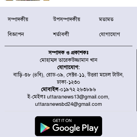
জুলাই গণঅভ্যুত্থানে আহত যোদ্ধা
সম্পাদকীয়
উপসম্পাদকীয়
মতামত
মিতুর খোঁজ নিলেন প্রধানমন্ত্রী
বিজ্ঞাপন
শর্তাবলী
যোগাযোগ
উত্তরায় জুলাই গণঅভ্যুত্থানের ৯২
শহীদের তালিকা প্রকাশ করল JRA
সম্পাদক ও প্রকাশকঃ
মোহাম্মদ তারেকউজ্জামান খান
যোগাযোগ:
জুলাই গণঅভ্যুত্থানে উত্তরায় সর্বকনিষ্ঠ
বাড়ি-৩৮ (৪বি), রোড-০৯, সেক্টর-১১, উত্তরা মডেল টাউন,
শহীদ জাবির ইব্রাহীম: এক শিশুর রক্তে
ঢাকা-১২৩০
লেখা ইতিহাস
মোবাইল
-০১৯৭২ ২৬৩৮৯৬
ই-মেইলঃ uttaranews13@gmail.com,
রাজধানীতে আজ বৃষ্টির সম্ভাবনা, যা
uttaranewsbd24@gmail.com
জানাল আবহাওয়া অধিদপ্তর
জুলাই গণঅভ্যুত্থানের অমর প্রতীক
শহীদ মীর মুগ্ধ