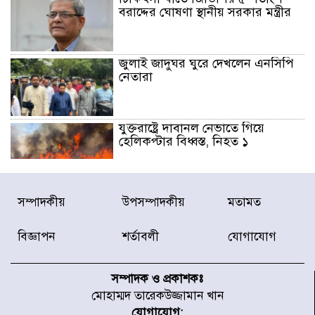
বরাদ্দের ঘোষণা স্থানীয় সরকার মন্ত্রীর
জুলাই জাদুঘর ঘুরে দেখলেন এনসিপি
নেতারা
যুক্তরাষ্ট্রে দাবানল নেভাতে গিয়ে
হেলিকপ্টার বিধ্বস্ত, নিহত ১
মজুদদারের সর্বোচ্চ শাস্তি মৃত্যুদণ্ড, তাই
সম্পাদকীয়
উপসম্পাদকীয়
মতামত
ভেবে মজুদ করবেন : আইনমন্ত্রী
বিজ্ঞাপন
শর্তাবলী
যোগাযোগ
আন্তর্জাতিক আদিবাসী দিবস: রাষ্ট্রের
দায়িত্ব ও দায়বদ্ধতা II – মং এ খেন
সম্পাদক ও প্রকাশকঃ
মংমং
মোহাম্মদ তারেকউজ্জামান খান
যোগাযোগ: