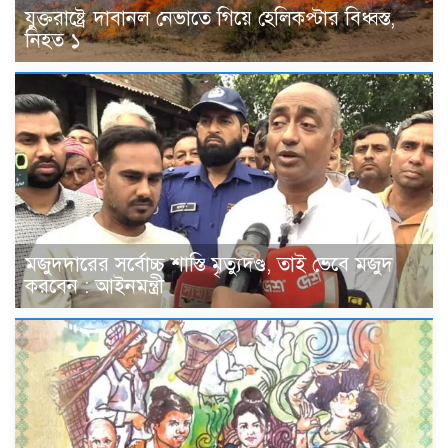
যুক্তরাষ্ট্রে দাবানল নেভাতে গিয়ে হেলিকপ্টার বিধ্বস্ত,
নিহত ১
মজুদদারের সর্বোচ্চ শাস্তি মৃত্যুদণ্ড, তাই ভেবে মজুদ
করবেন : আইনমন্ত্রী