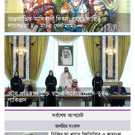
আন্তর্জাতিক আদিবাসী দিবস: রাষ্ট্রের দায়িত্ব ও
দায়বদ্ধতা II – মং এ খেন মংমং
যৌথ প্রতিরক্ষা চুক্তি স্বাক্ষর করেছে সৌদি-তুরস্ক-
পাকিস্তান
সর্বশেষ আপডেট
জনপ্রিয় সংবাদ
চিকিৎসা খাতে জিডিপির ৫ শতাংশ