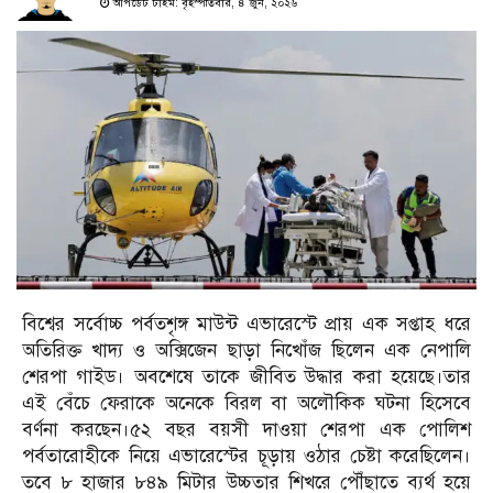
আপডেট টাইম: বৃহস্পতিবার, ৪ জুন, ২০২৬
বিশ্বের সর্বোচ্চ পর্বতশৃঙ্গ মাউন্ট এভারেস্টে প্রায় এক সপ্তাহ ধরে
অতিরিক্ত খাদ্য ও অক্সিজেন ছাড়া নিখোঁজ ছিলেন এক নেপালি
শেরপা গাইড। অবশেষে তাকে জীবিত উদ্ধার করা হয়েছে।তার
এই বেঁচে ফেরাকে অনেকে বিরল বা অলৌকিক ঘটনা হিসেবে
বর্ণনা করছেন।৫২ বছর বয়সী দাওয়া শেরপা এক পোলিশ
পর্বতারোহীকে নিয়ে এভারেস্টের চূড়ায় ওঠার চেষ্টা করেছিলেন।
তবে ৮ হাজার ৮৪৯ মিটার উচ্চতার শিখরে পৌঁছাতে ব্যর্থ হয়ে