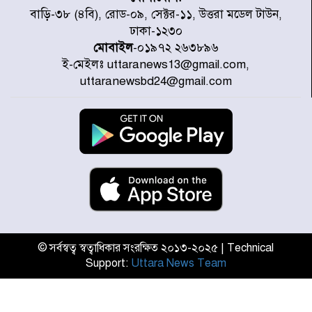
যৌথ প্রতিরক্ষা চুক্তি স্বাক্ষর করেছে
বাড়ি-৩৮ (৪বি), রোড-০৯, সেক্টর-১১, উত্তরা মডেল টাউন,
সৌদি-তুরস্ক-পাকিস্তান
ঢাকা-১২৩০
মোবাইল
-০১৯৭২ ২৬৩৮৯৬
ই-মেইলঃ uttaranews13@gmail.com,
সাড়ে ৭ ঘণ্টা পর ঢাকা-ময়মনসিংহ
uttaranewsbd24@gmail.com
রুটে ট্রেন চলাচল স্বাভাবিক
ইনফান্তিনোকে নরওয়ে ফুটবল প্রধানের
আল্টিমেটাম
দেশে ভারি বৃষ্টির সতর্কবার্তা, ১০
জেলায় বন্যার পূর্বাভাস
© সর্বস্বত্ব স্বত্বাধিকার সংরক্ষিত ২০১৩-২০২৫ | Technical
Support:
Uttara News Team
৫৩ নং ওয়ার্ডের সড়কে নেমপ্লেট
স্থাপনের উদ্যোগ চান মিয়া ব্যাপারীর