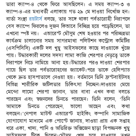
তারা ক্যাম্প-৪ থেকে ফিরে আসছিলেন। এ সময় ক্যাম্প-৩ ও
ক্যাম্প-৪-এর মধ্যবর্তী এলাকায় গত ২৯ মে দাওয়া নিখোঁজ হন।
বার্তা সংস্থা
রয়টার্স
বলছে, তার সঙ্গে থাকা পর্বতারোহী নিরাপদে
বেস ক্যাম্পে ফিরলেও দুজন কিভাবে বিচ্ছিন্ন হয়ে পড়েছিলেন, তা
এখনো স্পষ্ট নয়। এভারেস্ট মৌসুম শেষ হওয়ার পর পরিচ্ছন্নতা
কার্যক্রম চালানোর সময় সাগরমাথা পলিউশন কন্ট্রোল কমিটির
(এসপিসিসি) একটি দল খুম্বু আইসফলের কাছে দাওয়াকে খুঁজে
পায়। উদ্ধারকারী দলের সদস্য লামা কাজি শেরপার নেতৃত্বে তাকে
নিরাপদে নিচে নামিয়ে আনা হয়।উদ্ধারের পরও দাওয়া শেরপার
গায়ে ছিল তার পর্বতারোহণের জ্যাকেট।পরে তাকে হেলিপ্যাড
থেকে দ্রুত হাসপাতালে নেওয়া হয়। বর্তমানে তিনি ফ্রস্টবাইটসহ
বিভিন্ন শারীরিক জটিলতার চিকিৎসা নিচ্ছেন।দাওয়ার মেয়ে
মেন্দো লামো শেরপা জানান, তার বাবা এখন কথা বলতে
পারছেন এবং স্বজনদের চিনতে পারছেন। তিনি বলেন, ‘তিনি
আমাকে চিনতে পেরেছেন, ভালো আছেন এবং কথা
বলছেন।’নেপাল মাউন্ট এভারেস্ট হাইকিং কম্পানি সামাজিক
যোগাযোগ মাধ্যমে এক পোস্টে জানায়, দাওয়া প্রায় এক সপ্তাহ
ধরে একা, খাদ্য, পানি ও অতিরিক্ত অক্সিজেন ছাড়া বিপজ্জনক খুম্বু
আইসফলে টিকে ছিলেন।মৌসুম শেষ হয়ে যাওয়ায় তখন