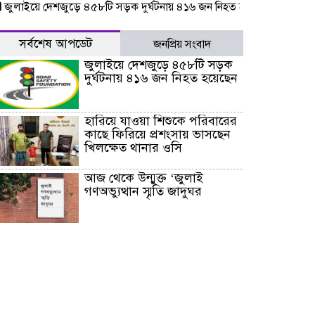
লাইয়ে দেশজুড়ে ৪৫৮টি সড়ক দুর্ঘটনায় ৪১৬ জন নিহত হয়েছেন
হারিয়ে যা
সর্বশেষ আপডেট
জনপ্রিয় সংবাদ
জুলাইয়ে দেশজুড়ে ৪৫৮টি সড়ক
দুর্ঘটনায় ৪১৬ জন নিহত হয়েছেন
হারিয়ে যাওয়া শিশুকে পরিবারের
কাছে ফিরিয়ে প্রশংসায় ভাসছেন
খিলক্ষেত থানার ওসি
আজ থেকে উন্মুক্ত ‘জুলাই
গণঅভ্যুত্থান স্মৃতি জাদুঘর
রাজধানীর উত্তরা আঞ্চলিক
পাসপোর্ট অফিসের সামনে দালাল
চক্রের ১৩ জন সদস্যকে বিভিন্ন
মেয়াদে সাজা প্রদান করেছে
‌্যাব-১
হরমুজ প্রণালি নিয়ে ওমানের সঙ্গে