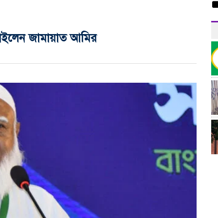
জু
 চাইলেন জামায়াত আমির
র