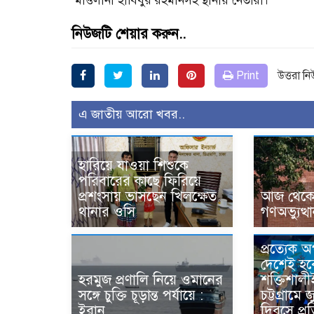
মাওলানা হাবিবুর রহমানসহ স্থানীয় নেতারা।
নিউজটি শেয়ার করুন..
Print
উত্তরা ন
এ জাতীয় আরো খবর..
হারিয়ে যাওয়া শিশুকে
পরিবারের কাছে ফিরিয়ে
প্রশংসায় ভাসছেন খিলক্ষেত
আজ থেকে উ
থানার ওসি
গণঅভ্যুত্থ
প্রত্যেক 
দেশেই হব
হরমুজ প্রণালি নিয়ে ওমানের
শক্তিশালী
সঙ্গে চুক্তি চূড়ান্ত পর্যায়ে :
চট্টগ্রামে 
ইরান
দিবসে প্রত