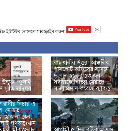
িউজ ইউটিউব চ্যানেলে সাবস্ক্রাইব করুন:
রাজধানীর উত্তরা আঞ্চলিক
পাসপোর্ট অফিসের সামনে
দালাল চক্রের ১৩ জন
ন্মুক্ত ‘জুলাই
সদস্যকে বিভিন্ন মেয়াদে
ান স্মৃতি জাদুঘর
সাজা প্রদান করেছে র‌্যাব-১
অপরাধীর বিচার এ
ে, সে যত
ই হোক না কেন,
জুলাই গণঅভ্যুত্থান
িমন্ত্রী মীর হেলাল
আগামী ৫ দিন বৃষ্টির আভাস