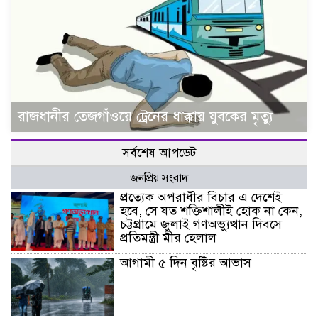
রাজধানীর তেজগাঁওয়ে ট্রেনের ধাক্কায় যুবকের মৃত্যু
সর্বশেষ আপডেট
জনপ্রিয় সংবাদ
প্রত্যেক অপরাধীর বিচার এ দেশেই
হবে, সে যত শক্তিশালীই হোক না কেন,
চট্টগ্রামে জুলাই গণঅভ্যুত্থান দিবসে
প্রতিমন্ত্রী মীর হেলাল
আগামী ৫ দিন বৃষ্টির আভাস