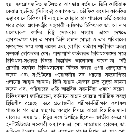
হয়। হৃদরোগজনিত জটিলতার আশঙ্কায় বর্তমানে তিনি কার্ডিয়াক
কেয়ার ইউনিটে (সিসিইউ) অধ্যাপক ডা. তৌফিক রহমান ফারুকির
তত্ত্বাবধানে চিকিৎসাধীন।হান্নান মোল্লার হাসপাতালে ভর্তি হওয়ার
খবর পেয়ে প্রধানমন্ত্রীর সহকারী ব্যক্তিগত চিকিৎসক ডা. আ ন ম
মনোয়ারুল কাদির বিটু সোমবার সন্ধ্যায় তাকে দেখতে
হাসপাতালে যান।এ সময় তিনি হান্নান মোল্লা ও তার পরিবারের
সদস্যদের সঙ্গে কথা বলেন এবং রোগীর বর্তমান শারীরিক অবস্থা
সম্পর্কে খোঁজখবর নেন। পাশাপাশি কর্তব্যরত চিকিৎসকদের সঙ্গে
চিকিৎসা-সংক্রান্ত বিষয়ে বিস্তারিত আলোচনা করেন।ডা. বিটু
রোগীর সর্বোচ্চ চিকিৎসাসেবা নিশ্চিত করার ওপর গুরুত্বারোপ
করেন এবং সংশ্লিষ্টদের প্রয়োজনীয় সব ধরনের সহযোগিতা
প্রদানের আহ্বান জানান। তিনি হান্নান মোল্লার দ্রুত সুস্থতা কামনা
করেন এবং পরিবারের প্রতি আন্তরিক সহমর্মিতা প্রকাশ করেন।
চিকিৎসকরা জানিয়েছেন, বর্তমানে হান্নান মোল্লার শারীরিক অবস্থা
স্থিতিশীল রয়েছে। তবে প্রয়োজনীয় পরীক্ষা-নিরীক্ষার ফলাফল
পাওয়ার পর তার স্বাস্থ্যগত অবস্থার বিষয়ে আরো বিস্তারিত জানা
যাবে।এ সময় ডা. বিটুর সঙ্গে উপস্থিত ছিলেন– জাতীয় হৃদরোগ
ইনস্টিটিউটের সহকারী অধ্যাপক ডা. মো. সারোয়ার হোসেন, ডা.
জহিরুল ইসলাম জহির, ডা. রাশেদুল হাসান রিপন, ডা. শাহ মো.