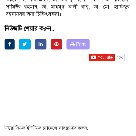
সামিউর রহমান, ডা. মাহমুদ আলী বাবু, ডা. মো. হাফিজুর
রহমানসহ অন্য চিকিৎসকরা।
নিউজটি শেয়ার করুন..
Print
উত্তরা নিউজ ইউটিউব চ্যানেলে সাবস্ক্রাইব করুন: