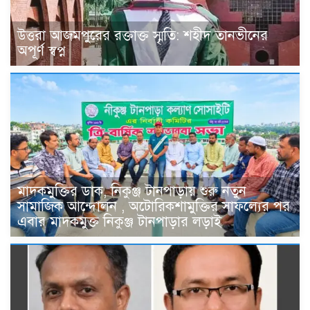
উত্তরা আজমপুরের রক্তাক্ত স্মৃতি: শহীদ তানভীনের
অপূর্ণ স্বপ্ন
মাদকমুক্তির ডাক, নিকুঞ্জ টানপাড়ায় শুরু নতুন
সামাজিক আন্দোলন , অটোরিকশামুক্তির সাফল্যের পর
এবার মাদকমুক্ত নিকুঞ্জ টানপাড়ার লড়াই