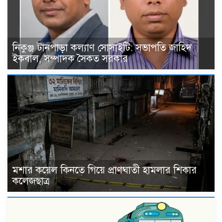
নিকুঞ্জ টানপাড়া কল্যাণ সোসাইটি: সভাপতি জাহিদ
ইকবাল, সম্পাদক সৈকত সরকার
মশার কয়েল কিনতে গিয়ে প্রাণঘাতী হামলার শিকার
কলেজছাত্র