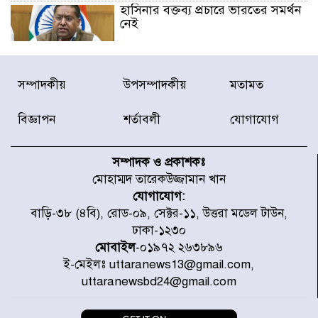
হাসিনার বক্তব্য প্রচারে ভারতের সমর্থন
নেই
জুলাই গণঅভ্যুত্থানে আহত যোদ্ধা
সম্পাদকীয়
উপসম্পাদকীয়
মতামত
মিতুর খোঁজ নিলেন প্রধানমন্ত্রী
বিজ্ঞাপন
শর্তাবলী
যোগাযোগ
উত্তরায় জুলাই গণঅভ্যুত্থানের ৯২
শহীদের তালিকা প্রকাশ করল JRA
সম্পাদক ও প্রকাশকঃ
মোহাম্মদ তারেকউজ্জামান খান
যোগাযোগ:
জুলাই গণঅভ্যুত্থানে উত্তরায় সর্বকনিষ্ঠ
বাড়ি-৩৮ (৪বি), রোড-০৯, সেক্টর-১১, উত্তরা মডেল টাউন,
শহীদ জাবির ইব্রাহীম: এক শিশুর রক্তে
ঢাকা-১২৩০
লেখা ইতিহাস
মোবাইল
-০১৯৭২ ২৬৩৮৯৬
ই-মেইলঃ uttaranews13@gmail.com,
রাজধানীতে আজ বৃষ্টির সম্ভাবনা, যা
uttaranewsbd24@gmail.com
জানাল আবহাওয়া অধিদপ্তর