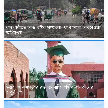
রাজধানীতে আজ বৃষ্টির সম্ভাবনা, যা জানাল আবহাওয়া
অধিদপ্তর
উত্তরা আজমপুরের রক্তাক্ত স্মৃতি: শহীদ তানভীনের
অপূর্ণ স্বপ্ন