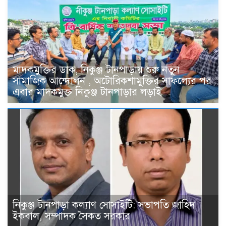
মাদকমুক্তির ডাক, নিকুঞ্জ টানপাড়ায় শুরু নতুন
সামাজিক আন্দোলন , অটোরিকশামুক্তির সাফল্যের পর
এবার মাদকমুক্ত নিকুঞ্জ টানপাড়ার লড়াই
নিকুঞ্জ টানপাড়া কল্যাণ সোসাইটি: সভাপতি জাহিদ
ইকবাল, সম্পাদক সৈকত সরকার