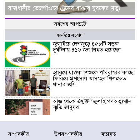
রাজধানীর তেজগাঁওয়ে ট্রেনের ধাক্কায় যুবকের মৃত্যু
সর্বশেষ আপডেট
জনপ্রিয় সংবাদ
জুলাইয়ে দেশজুড়ে ৪৫৮টি সড়ক
দুর্ঘটনায় ৪১৬ জন নিহত হয়েছেন
হারিয়ে যাওয়া শিশুকে পরিবারের কাছে
ফিরিয়ে প্রশংসায় ভাসছেন খিলক্ষেত
থানার ওসি
আজ থেকে উন্মুক্ত ‘জুলাই গণঅভ্যুত্থান
স্মৃতি জাদুঘর
রাজধানীর উত্তরা আঞ্চলিক পাসপোর্ট
সম্পাদকীয়
উপসম্পাদকীয়
মতামত
অফিসের সামনে দালাল চক্রের ১৩ জন