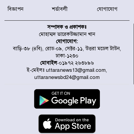
সদস্যকে বিভিন্ন মেয়াদে সাজা প্রদান
করেছে র‌্যাব-১
বিজ্ঞাপন
শর্তাবলী
যোগাযোগ
হরমুজ প্রণালি নিয়ে ওমানের সঙ্গে চুক্তি
চূড়ান্ত পর্যায়ে : ইরান
সম্পাদক ও প্রকাশকঃ
মোহাম্মদ তারেকউজ্জামান খান
যোগাযোগ:
প্রত্যেক অপরাধীর বিচার এ দেশেই
বাড়ি-৩৮ (৪বি), রোড-০৯, সেক্টর-১১, উত্তরা মডেল টাউন,
হবে, সে যত শক্তিশালীই হোক না কেন,
ঢাকা-১২৩০
চট্টগ্রামে জুলাই গণঅভ্যুত্থান দিবসে
প্রতিমন্ত্রী মীর হেলাল
মোবাইল
-০১৯৭২ ২৬৩৮৯৬
ই-মেইলঃ uttaranews13@gmail.com,
আগামী ৫ দিন বৃষ্টির আভাস
uttaranewsbd24@gmail.com
হাসিনার বক্তব্য প্রচারে ভারতের সমর্থন
নেই
জুলাই গণঅভ্যুত্থানে আহত যোদ্ধা