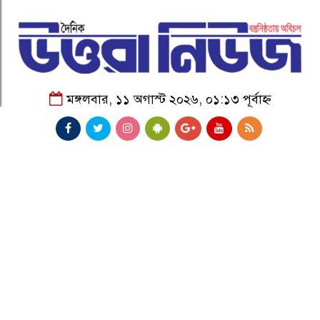
মঙ্গলবার, ১১ অগাস্ট ২০২৬, ০১:১৩ পূর্বাহ্ন