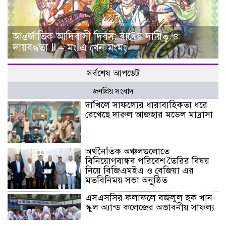
আন্তর্জাতিক আদিবাসী দিবস: রাষ্ট্রের দায়িত্ব ও
দায়বদ্ধতা II – মং এ খেন মংমং
সর্বশেষ আপডেট
জনপ্রিয় সংবাদ
দাখিলে সাফল্যের ধারাবাহিকতা ধরে
রেখেছে দারুল আজহার মডেল মাদ্রাসা
অর্থনৈতিক অঞ্চলগুলোতে
বিনিয়োগবান্ধব পরিবেশ তৈরির বিষয়
নিয়ে বিজিএমইএ ও বেজিয়া এর
মতবিনিময় সভা অনুষ্ঠিত
এসএসসির ফলাফলে বজলুল হক খান
স্কুল অ্যান্ড কলেজের অভাবনীয় সাফল্য