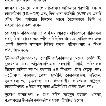
সহযোগিতা কামনা করেছেন।
মঙ্গলবার (১৯ মে) সকালে সচিবালয়ে জাতিসংঘ শরণার্থী বিষয়ক
হাইকমিশন (UNHCR) এবং বিশ্ব খাদ্য কর্মসূচি (WFP)’র একটি
যৌথ উচ্চ পর্যায়ের মিশনের সাথে বৈঠককালে তিনি এ
সহযোগিতার কথা বলেন।
রোহিঙ্গা মানবিক সহায়তা কার্যক্রম আরও সমন্বিতভাবে পরিচালনা
করা, মিয়ানমারের অভ্যন্তরীণ পরিস্থিতির উন্নয়নে রোহিঙ্গাদের জন্য
একটি টেকসই সমাধান নিশ্চিত করার পরিকল্পনায় এ মিশন
পরিচালিত হচ্ছে।
ইউএনএইচসিআর-এর ডেপুটি হাইকমিশনার মিসেস কেলি টি.
ক্লেমেন্টস এবং ডব্লিউএফপি-এর সহকারী নির্বাহী পরিচালক
মিসেস রানিয়া দাগাশ কামারা এই মিশনের যৌথ নেতৃত্ব দেন।
অস্ট্রেলিয়া, কানাডা, ফ্রান্স, জার্মানি, নেদারল্যান্ডস, সুইডেন,
সুইজারল্যান্ড, যুক্তরাজ্য এবং ইউরোপীয় কমিশনের রাষ্ট্রদূত,
হাইকমিশনার ও উচ্চপদস্থ দাতা প্রতিনিধিরা বৈঠক অংশ নেন।
দুর্যোগ ব্যবস্থাপনা ও ত্রাণ সচিব সাইদুর রহমান খানসহ
মন্ত্রণালয়ের উধ্বর্তন কর্মকর্তাগণ সভায় উপস্থিত ছিলেন।