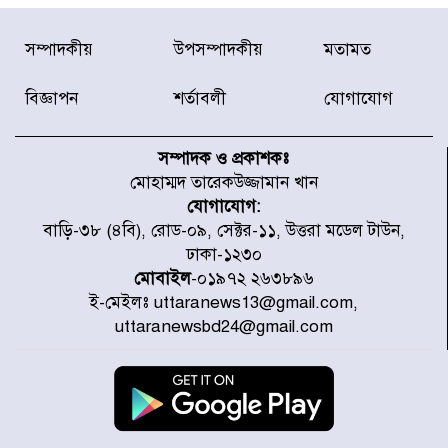
দাখিলে শতভাগ সাফল্য, দেশসেরা
সম্পাদকীয়
উপসম্পাদকীয়
মতামত
তানযীমুল উম্মাহ আলিম মাদরাসা
বিজ্ঞাপন
শর্তাবলী
যোগাযোগ
এসএসসির ফলাফলে মাইলস্টোন
কলেজের প্রশংসনীয় সাফল্য
সম্পাদক ও প্রকাশকঃ
মোহাম্মদ তারেকউজ্জামান খান
যোগাযোগ:
বিমানবাহিনীর উইং কমান্ডার সাইফুর
বাড়ি-৩৮ (৪বি), রোড-০৯, সেক্টর-১১, উত্তরা মডেল টাউন,
রহমানের বিরুদ্ধে গ্রেপ্তারি পরোয়ানা
ঢাকা-১২৩০
মোবাইল
-০১৯৭২ ২৬৩৮৯৬
ই-মেইলঃ uttaranews13@gmail.com,
রাষ্ট্রপতি পদে হতে যাচ্ছে ভোট,
uttaranewsbd24@gmail.com
ইতিহাসে দ্বিতীয়বার
রাষ্ট্রপতি নির্বাচনে ১১ দলীয় জোটের
প্রার্থী কর্নেল অলি আহমদ