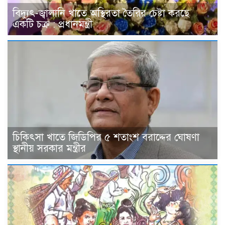
বিদ্যুৎ-জ্বালানি খাতে অস্থিরতা তৈরির চেষ্টা করছে
একটি চক্র : প্রধানমন্ত্রী
চিকিৎসা খাতে জিডিপির ৫ শতাংশ বরাদ্দের ঘোষণা
স্থানীয় সরকার মন্ত্রীর