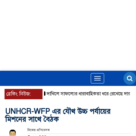
Toggle
navigation
ব্রেকিং নিউজ:
দাখিলে সাফল্যের ধারাবাহিকতা ধরে রেখেছে দারুল আজহ
UNHCR-WFP এর যৌথ উচ্চ পর্যায়ের
মিশনের সাথে বৈঠক
নিজেস্ব প্রতিবেদক