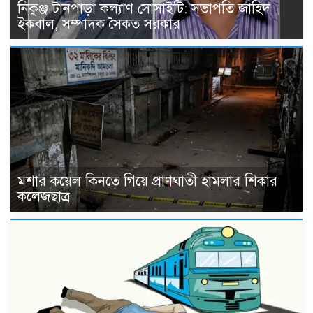
নিকুঞ্জ টানপাড়া কল্যাণ সোসাইটি: সভাপতি জাহিদ
ইকবাল, সম্পাদক সৈকত সরকার
মশার কয়েল কিনতে গিয়ে প্রাণঘাতী হামলার শিকার
কলেজছাত্র