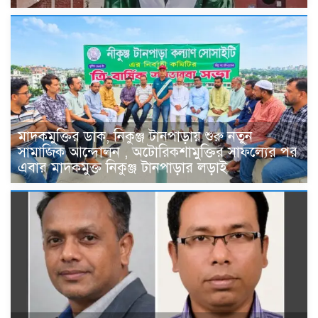
মাদকমুক্তির ডাক, নিকুঞ্জ টানপাড়ায় শুরু নতুন
সামাজিক আন্দোলন , অটোরিকশামুক্তির সাফল্যের পর
এবার মাদকমুক্ত নিকুঞ্জ টানপাড়ার লড়াই