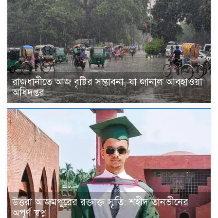
রাজধানীতে আজ বৃষ্টির সম্ভাবনা, যা জানাল আবহাওয়া
অধিদপ্তর
উত্তরা আজমপুরের রক্তাক্ত স্মৃতি: শহীদ তানভীনের
অপূর্ণ স্বপ্ন