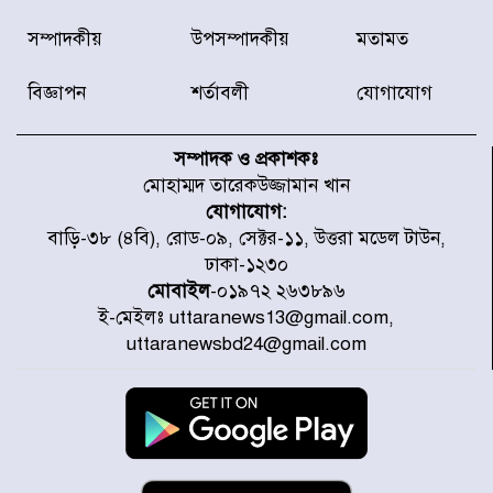
হারিয়ে যাওয়া শিশুকে পরিবারের কাছে
সম্পাদকীয়
উপসম্পাদকীয়
মতামত
ফিরিয়ে প্রশংসায় ভাসছেন খিলক্ষেত
থানার ওসি
বিজ্ঞাপন
শর্তাবলী
যোগাযোগ
আজ থেকে উন্মুক্ত ‘জুলাই গণঅভ্যুত্থান
স্মৃতি জাদুঘর
সম্পাদক ও প্রকাশকঃ
মোহাম্মদ তারেকউজ্জামান খান
যোগাযোগ:
রাজধানীর উত্তরা আঞ্চলিক পাসপোর্ট
বাড়ি-৩৮ (৪বি), রোড-০৯, সেক্টর-১১, উত্তরা মডেল টাউন,
অফিসের সামনে দালাল চক্রের ১৩ জন
ঢাকা-১২৩০
সদস্যকে বিভিন্ন মেয়াদে সাজা প্রদান
করেছে র‌্যাব-১
মোবাইল
-০১৯৭২ ২৬৩৮৯৬
ই-মেইলঃ uttaranews13@gmail.com,
হরমুজ প্রণালি নিয়ে ওমানের সঙ্গে চুক্তি
uttaranewsbd24@gmail.com
চূড়ান্ত পর্যায়ে : ইরান
প্রত্যেক অপরাধীর বিচার এ দেশেই
হবে, সে যত শক্তিশালীই হোক না কেন,
চট্টগ্রামে জুলাই গণঅভ্যুত্থান দিবসে
প্রতিমন্ত্রী মীর হেলাল