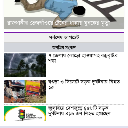
রাজধানীর তেজগাঁওয়ে ট্রেনের ধাক্কায় যুবকের মৃত্যু
সর্বশেষ আপডেট
জনপ্রিয় সংবাদ
৭ জেলায় ঝোড়ো হাওয়াসহ বজ্রবৃষ্টির
শঙ্কা
বগুড়া ও সিলেটে সড়ক দুর্ঘটনায় নিহত
১৫
জুলাইয়ে দেশজুড়ে ৪৫৮টি সড়ক
দুর্ঘটনায় ৪১৬ জন নিহত হয়েছেন