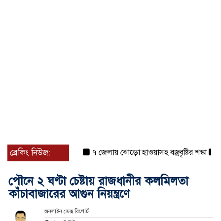
ব্রেকিং নিউজ:
৭ জেলায় ঝোড়ো হাওয়াসহ বজ্রবৃষ্টির শঙ্কা
বগুড়া
পৌনে ২ ঘণ্টা চেষ্টায় রাজধানীর কলমিলতা
কাঁচাবাজারের আগুন নিয়ন্ত্রণে
অনলাইন ডেক্স রিপোর্ট