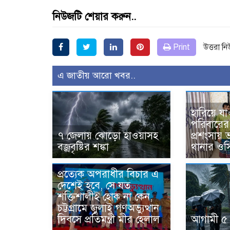
নিউজটি শেয়ার করুন..
Print
উত্তরা ন
এ জাতীয় আরো খবর..
হারিয়ে যা
পরিবারের 
৭ জেলায় ঝোড়ো হাওয়াসহ
প্রশংসায়
বজ্রবৃষ্টির শঙ্কা
থানার ওস
প্রত্যেক অপরাধীর বিচার এ
দেশেই হবে, সে যত
শক্তিশালীই হোক না কেন,
চট্টগ্রামে জুলাই গণঅভ্যুত্থান
দিবসে প্রতিমন্ত্রী মীর হেলাল
আগামী ৫ 