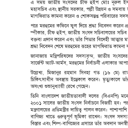
এ সময় জাতীয় সংসদের চীফ হুইপ মোঃ নূরুল ইসল
মহাসচিব এবং স্থানীয় সরকার, পল্লী উন্নয়ন ও সমবায় ম
মাগফিরাত কামনা করেন ও শোকসন্তপ্ত পরিবারের সদস্
পরে মরহুমের কফিনে ফুল দিয়ে শ্রদ্ধা নিবেদন করেন প্
স্পীকার, চীফ হুইপ, জাতীয় সংসদ সচিবালয়ের সচিব ও
বক্তব্য প্রদান করেন এবং তাঁর পিতার বিদেহী আত্মা
শ্রদ্ধা নিবেদন শেষে মরহুমের রূহের মাগফিরাত কাম
জানাজায় মন্ত্রিপরিষদের সদস্যবৃন্দ, জাতীয় সংসদের
সার্জেন্ট অ্যাট-আর্মস, মরহুমের নির্বাচনী এলাকার 
উল্লেখ্য, মিজানুর রহমান সিনহা গত (১৬ মে) রা
চিকিৎসাধীন অবস্থায় ইন্তেকাল করেন। মৃত্যুকালে তা
অসংখ্য শুভানুধ্যায়ী রেখে গেছেন।
তিনি বাংলাদেশ জাতীয়তাবাদী দলের (বিএনপি) মনো
২০০১ সালের জাতীয় সংসদ নির্বাচনে বিজয়ী হন। পরবর্
মন্ত্রণালয়ের প্রতিমন্ত্রীর দায়িত্ব পালন করেন। পাশা
বাণিজ্য খাতে গুরুত্বপূর্ণ ভূমিকা রাখেন। সংসদ সদ
বিস্তার এবং শিল্প-বাণিজ্যের প্রসারে তাঁর অবদান অনস্বী