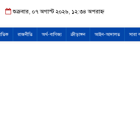
শুক্রবার, ০৭ অগাস্ট ২০২৬, ১২:৩৪ অপরাহ্ন
জাতিক
রাজনীতি
অর্থ-বাণিজ্য
ক্রীড়াঙ্গন
আইন-আদালত
সারা 