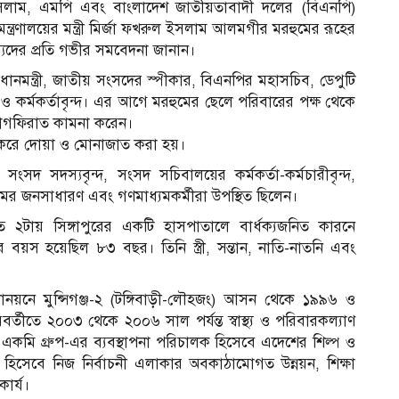
াম, এমপি এবং বাংলাদেশ জাতীয়তাবাদী দলের (বিএনপি)
ন্ত্রণালয়ের মন্ত্রী মির্জা ফখরুল ইসলাম আলমগীর মরহুমের রূহের
যদের প্রতি গভীর সমবেদনা জানান।
রধানমন্ত্রী, জাতীয় সংসদের স্পীকার, বিএনপির মহাসচিব, ডেপুটি
 কর্মকর্তাবৃন্দ। এর আগে মরহুমের ছেলে পরিবারের পক্ষ থেকে
র মাগফিরাত কামনা করেন।
না করে দোয়া ও মোনাজাত করা হয়।
 সংসদ সদস্যবৃন্দ, সংসদ সচিবালয়ের কর্মকর্তা-কর্মচারীবৃন্দ,
আপামর জনসাধারণ এবং গণমাধ্যমকর্মীরা উপস্থিত ছিলেন।
ত ২টায় সিঙ্গাপুরের একটি হাসপাতালে বার্ধক্যজনিত কারনে
ঁর বয়স হয়েছিল ৮৩ বছর। তিনি স্ত্রী, সন্তান, নাতি-নাতনি এবং
নয়নে মুন্সিগঞ্জ-২ (টঙ্গিবাড়ী-লৌহজং) আসন থেকে ১৯৯৬ ও
তীতে ২০০৩ থেকে ২০০৬ সাল পর্যন্ত স্বাস্থ্য ও পরিবারকল্যাণ
পাশি একমি গ্রুপ-এর ব্যবস্থাপনা পরিচালক হিসেবে এদেশের শিল্প ও
স্য হিসেবে নিজ নির্বাচনী এলাকার অবকাঠামোগত উন্নয়ন, শিক্ষা
কার্য।