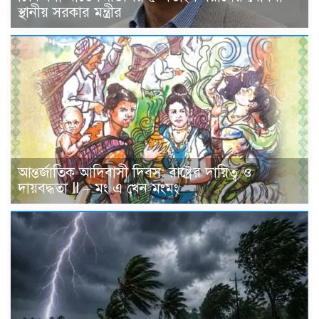
স্থানীয় সরকার মন্ত্রীর
আন্তর্জাতিক আদিবাসী দিবস: রাষ্ট্রের দায়িত্ব ও
দায়বদ্ধতা II – মং এ খেন মংমং