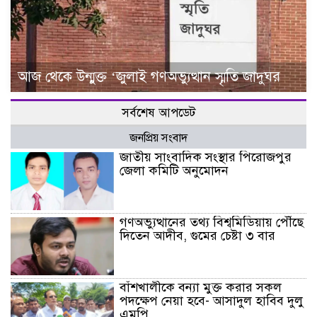
আজ থেকে উন্মুক্ত ‘জুলাই গণঅভ্যুত্থান স্মৃতি জাদুঘর
সর্বশেষ আপডেট
জনপ্রিয় সংবাদ
জাতীয় সাংবাদিক সংস্থার পিরোজপুর
জেলা কমিটি অনুমোদন
গণঅভ্যুত্থানের তথ্য বিশ্বমিডিয়ায় পৌঁছে
দিতেন আদীব, গুমের চেষ্টা ৩ বার
বাঁশখালীকে বন্যা মুক্ত করার সকল
পদক্ষেপ নেয়া হবে- আসাদুল হাবিব দুলু
এমপি