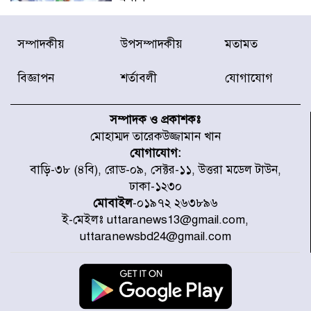
বিদ্যুৎ-জ্বালানি খাতে অস্থিরতা তৈরির
সম্পাদকীয়
উপসম্পাদকীয়
মতামত
চেষ্টা করছে একটি চক্র : প্রধানমন্ত্রী
বিজ্ঞাপন
শর্তাবলী
যোগাযোগ
টাইফুন ‘ডলফিনের’ আঘাতে জাপানে
৫ আহত, চীনে বন্দর বন্ধ
সম্পাদক ও প্রকাশকঃ
মোহাম্মদ তারেকউজ্জামান খান
যোগাযোগ:
চিকিৎসা খাতে জিডিপির ৫ শতাংশ
বাড়ি-৩৮ (৪বি), রোড-০৯, সেক্টর-১১, উত্তরা মডেল টাউন,
বরাদ্দের ঘোষণা স্থানীয় সরকার মন্ত্রীর
ঢাকা-১২৩০
মোবাইল
-০১৯৭২ ২৬৩৮৯৬
ই-মেইলঃ uttaranews13@gmail.com,
জুলাই জাদুঘর ঘুরে দেখলেন এনসিপি
uttaranewsbd24@gmail.com
নেতারা
যুক্তরাষ্ট্রে দাবানল নেভাতে গিয়ে
হেলিকপ্টার বিধ্বস্ত, নিহত ১