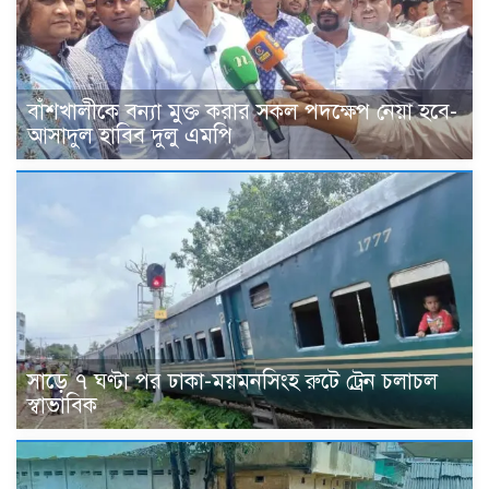
বাঁশখালীকে বন্যা মুক্ত করার সকল পদক্ষেপ নেয়া হবে-
আসাদুল হাবিব দুলু এমপি
সাড়ে ৭ ঘণ্টা পর ঢাকা-ময়মনসিংহ রুটে ট্রেন চলাচল
স্বাভাবিক