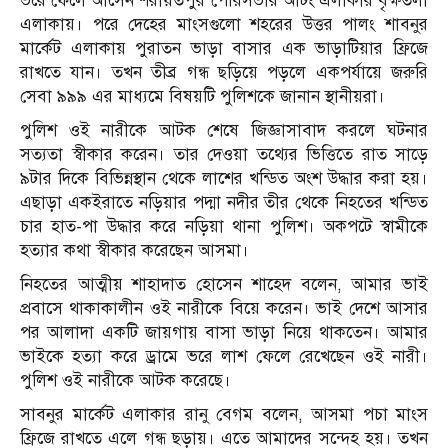
ভরে ফেলে আসেন শরীয়তপুর পৌরসভার আটং এলাকার বৃক্ষতলা
এলাকায়। পরে দেহের মাংসগুলো শহরের উত্তর পালং শাবনুর
মার্কেট এলাকায় পুরাতন ভাড়া বাসার এক ভাড়াটিয়ার ফ্রিজে
রাখতে যান। তখন তীব্র গন্ধ ছড়িয়ে পড়লে একপর্যায়ে জরুরি
সেবা ৯৯৯ এর মাধ্যমে বিষয়টি পুলিশকে জানান স্থানীয়রা।
পুলিশ ওই নারীকে আটক শেষে জিজ্ঞাসাবাদ করলে ঘটনার
সত্যতা স্বীকার করেন। তার দেওয়া তথ্যের ভিত্তিতে রাত সাড়ে
৯টার দিকে বিভিন্নস্থান থেকে লাশের খন্ডিত অংশ উদ্ধার করা হয়।
এছাড়া একইরাতে নড়িয়ার পদ্মা নদীর তীর থেকে নিহতের খন্ডিত
চার হাত-পা উদ্ধার করে নড়িয়া থানা পুলিশ। অকপটে স্বামীকে
হত্যার কথা স্বীকার করেছেন আসমা।
নিহতের আত্মীয় শাহাদাত হোসেন শাহেদ বলেন, আমার ভাই
প্রবাসে থাকাকালীন ওই নারীকে বিয়ে করেন। ভাই দেশে আসার
পর আলাদা একটি জায়গায় বাসা ভাড়া নিয়ে থাকতেন। আমার
ভাইকে হত্যা করে ড্রামে ভরে লাশ ফেলে রেখেছেন ওই নারী।
পুলিশ ওই নারীকে আটক করেছে।
সাবনুর মার্কেট এলাকার রানু বেগম বলেন, আসমা পচা মাংস
ফ্রিজে রাখতে এলে গন্ধ ছড়ায়। এতে আমাদের সন্দেহ হয়। তখন