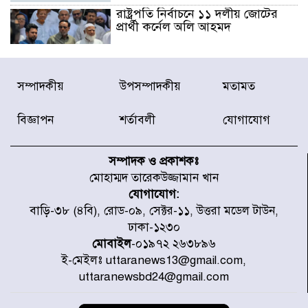
রাষ্ট্রপতি নির্বাচনে ১১ দলীয় জোটের
প্রার্থী কর্নেল অলি আহমদ
ডিএনসিসির সঙ্গে সমন্বয়ে পরিচ্ছন্নতার
সম্পাদকীয়
উপসম্পাদকীয়
মতামত
নতুন উদ্যোগ নিকুঞ্জ-টানপাড়ায়
বিজ্ঞাপন
শর্তাবলী
যোগাযোগ
নবনির্বাচিত কার্যনির্বাহী পরিষদের
উদ্যোগে উত্তরা ১৩ নং সেক্টর-এ
সম্পাদক ও প্রকাশকঃ
পরিষ্কার-পরিচ্ছন্নতা অভিযান
মোহাম্মদ তারেকউজ্জামান খান
যোগাযোগ:
ডিএমপির অভিযানে ২৪ ঘণ্টায় গ্রেপ্তার
বাড়ি-৩৮ (৪বি), রোড-০৯, সেক্টর-১১, উত্তরা মডেল টাউন,
৫০৪, উদ্ধার মাদক-অস্ত্র
ঢাকা-১২৩০
মোবাইল
-০১৯৭২ ২৬৩৮৯৬
ই-মেইলঃ uttaranews13@gmail.com,
সন্দ্বীপের চরে বিপদে পড়া কচ্ছপ উদ্ধার
uttaranewsbd24@gmail.com
সাগরে অবমুক্ত