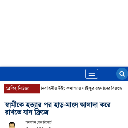
Toggle
navigation
ব্রেকিং নিউজ:
বিমানবাহিনীর উইং কমান্ডার সাইফুর রহমানের বিরুদ্ধে গ্রেপ্তারি
স্বামীকে হত্যার পর হাড়-মাংস আলাদা করে
রাখতে যান ফ্রিজে
অনলাইন ডেক্স রিপোর্ট