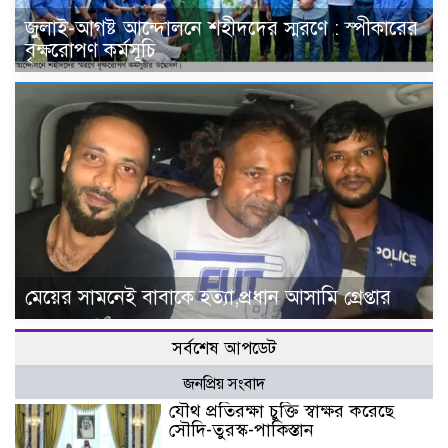
জুলাই-আগষ্ট আন্দোলনে শহীদদের স্মরণে : স্পীকারের
বৃক্ষরোপণ কর্মসূচি
মেয়ের সামনেই বাবাকে হত্যা,প্রধান আসামি গ্রেপ্তার
সর্বশেষ আপডেট
জনপ্রিয় সংবাদ
যৌথ প্রতিরক্ষা চুক্তি স্বাক্ষর করেছে
সৌদি-তুরস্ক-পাকিস্তান