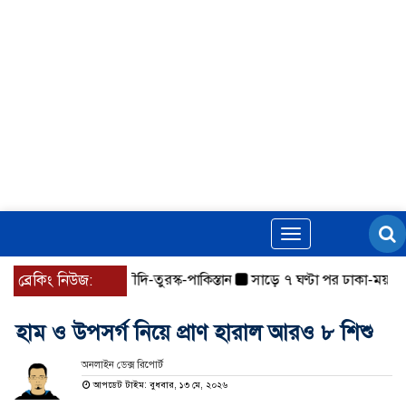
Toggle
navigation
ক্তি স্বাক্ষর করেছে সৌদি-তুরস্ক-পাকিস্তান
ব্রেকিং নিউজ:
সাড়ে ৭ ঘণ্টা পর ঢাকা-ময়মনসিংহ র
হাম ও উপসর্গ নিয়ে প্রাণ হারাল আরও ৮ শিশু
অনলাইন ডেক্স রিপোর্ট
আপডেট টাইম: বুধবার, ১৩ মে, ২০২৬