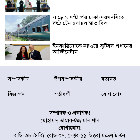
সাড়ে ৭ ঘণ্টা পর ঢাকা-ময়মনসিংহ
রুটে ট্রেন চলাচল স্বাভাবিক
ইনফান্তিনোকে নরওয়ে ফুটবল প্রধানের
আল্টিমেটাম
দেশে ভারি বৃষ্টির সতর্কবার্তা, ১০
সম্পাদকীয়
উপসম্পাদকীয়
মতামত
জেলায় বন্যার পূর্বাভাস
বিজ্ঞাপন
শর্তাবলী
যোগাযোগ
৫৩ নং ওয়ার্ডের সড়কে নেমপ্লেট
স্থাপনের উদ্যোগ চান মিয়া ব্যাপারীর
সম্পাদক ও প্রকাশকঃ
মোহাম্মদ তারেকউজ্জামান খান
যোগাযোগ:
৭ জেলায় ঝোড়ো হাওয়াসহ বজ্রবৃষ্টির
বাড়ি-৩৮ (৪বি), রোড-০৯, সেক্টর-১১, উত্তরা মডেল টাউন,
শঙ্কা