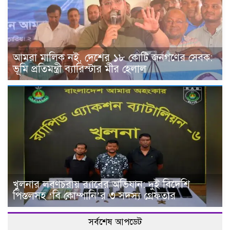
আমরা মালিক নই, দেশের ১৮ কোটি জনগণের সেবক:
ভূমি প্রতিমন্ত্রী ব্যারিস্টার মীর হেলাল
খুলনার লবণচরায় র‍্যাবের অভিযান: দুই বিদেশি
পিস্তলসহ ‘বি কোম্পানি’র ৩ সদস্য গ্রেফতার
সর্বশেষ আপডেট