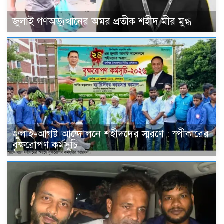
জুলাই গণঅভ্যুত্থানের অমর প্রতীক শহীদ মীর মুগ্ধ
জুলাই-আগষ্ট আন্দোলনে শহীদদের স্মরণে : স্পীকারের
বৃক্ষরোপণ কর্মসূচি