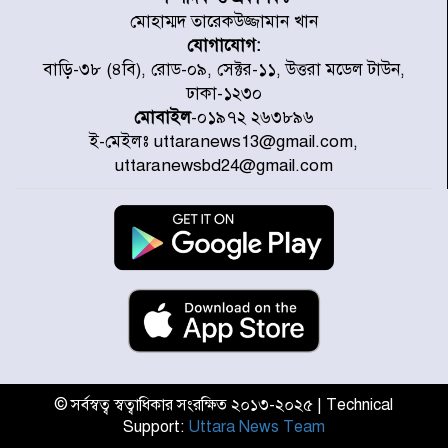
মোহাম্মদ তারেকউজ্জামান খান
যোগাযোগ:
হাসিনার বক্তব্য প্রচারে ভারতের সমর্থন
বাড়ি-৩৮ (৪বি), রোড-০৯, সেক্টর-১১, উত্তরা মডেল টাউন,
নেই
ঢাকা-১২৩০
মোবাইল
-০১৯৭২ ২৬৩৮৯৬
ই-মেইলঃ uttaranews13@gmail.com,
জুলাই গণঅভ্যুত্থানে আহত যোদ্ধা
uttaranewsbd24@gmail.com
মিতুর খোঁজ নিলেন প্রধানমন্ত্রী
উত্তরায় জুলাই গণঅভ্যুত্থানের ৯২
শহীদের তালিকা প্রকাশ করল JRA
জুলাই গণঅভ্যুত্থানে উত্তরায় সর্বকনিষ্ঠ
শহীদ জাবির ইব্রাহীম: এক শিশুর রক্তে
লেখা ইতিহাস
© সর্বস্বত্ব স্বত্বাধিকার সংরক্ষিত ২০১৩-২০২৫ | Technical
Support:
Uttara News Team
রাজধানীতে আজ বৃষ্টির সম্ভাবনা, যা
জানাল আবহাওয়া অধিদপ্তর