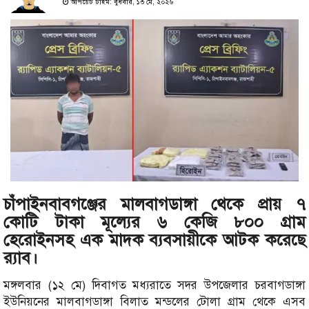
আপডেট টাইম: বুধবার, ১৩ মে, ২০২৬
চাঁপাইনবাবগঞ্জের মালবাগডাঙ্গা থেকে প্রায় ৭
কোটি টাকা মূল্যের ৬ কেজি ৮০০ গ্রাম
হেরোইনসহ এক মাদক ব্যবসায়ীকে আটক করেছে
র‍্যাব।
মঙ্গলবার (১২ মে) দিবাগত মধ্যরাতে সদর উপজেলার চরবাগডাঙ্গা
ইউনিয়নের মালবাগডাঙ্গা বিলাত মন্ডলের টোলা গ্রাম থেকে এসব