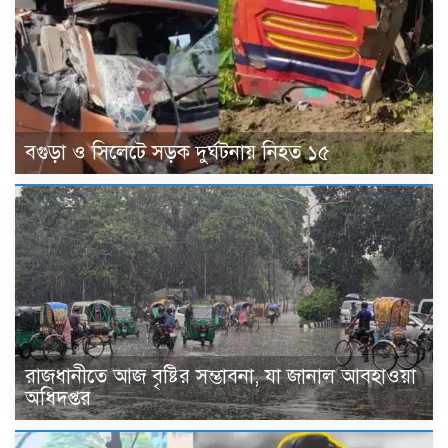
বগুড়া ও সিলেটে সড়ক দুর্ঘটনায় নিহত ১৫
রাজধানীতে আজ বৃষ্টির সম্ভাবনা, যা জানাল আবহাওয়া
অধিদপ্তর