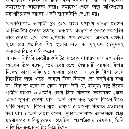
অধিদপ্তরের সামনে সিপিবির ঢাকা মহানগর উত্তর এ বিক্ষোভ
সমাবেশের আয়োজন করে। ‎সমাবেশ শেষে স্বাস্থ্য অধিদপ্তরের
মহাপরিচালক বরাবর একটি স্মারকলিপি দেওয়া হয়।
স্মারকলিপিতে আগামী ১৯ মে’র মধ্যে যথাযথ ব্যবস্থা গ্রহণের
আল্টিমেটাম দেওয়া হয়েছে। অন্যথায় অবস্থান ও ঘেরাও কর্মসূচির
ডাক দেওয়া হবে বলে হুঁশিয়ারি দেন নেতারা। এসময় বক্তারা
হামে চার শতাধিক শিশু হত্যার দায়ে ড. মুহাম্মদ ইউনূসসহ
অন্যদের বিচার দাবি করেন।
এ সময় সিপিবি কেন্দ্রীয় কমিটির সাবেক সাধারণ সম্পাদক রুহিন
হোসেন প্রিন্স বলেন, ‘তথ্য বের হচ্ছে, স্বৈরাচারী সরকার বিদায়
নিলেও তারা নাকি ৪১ হাজার চারশো ৭ কোটি টাকা রেখে
গিয়েছিল স্বাস্থ্য খাতে। তাহলে টিকা কিনতে তো অসুবিধার কথা
না। কিন্তু তা হলো না কেন? কারণ উনি (ড. ইউনূস) ব্যস্ত ছিলেন
গ্রামীণ ব্যাংক ও গ্রামীণ ফোন দিয়ে কিভাবে সরকারের থেকে
আরো সুবিধা নেওয়া যায়। তিনি বেশি ব্যস্ত ছিলেন নিজের ট্যাক্স
ফাঁকি মওকুফ, নিজের নামে অনিয়ম ও মামলা কিভাবে প্রত্যাহার
করা যায় । তিনি আরো বলেন, ‘নূরজাহান নামে একজনকে স্বাস্থ্য
মন্ত্রণালয়ের দায়িত্ব দেওয়া হয়েছিল। পত্রপত্রিকায় দেখলাম, তিনি
নাকি তিনজনকে দায়িত্ব দিয়েছিলেন।