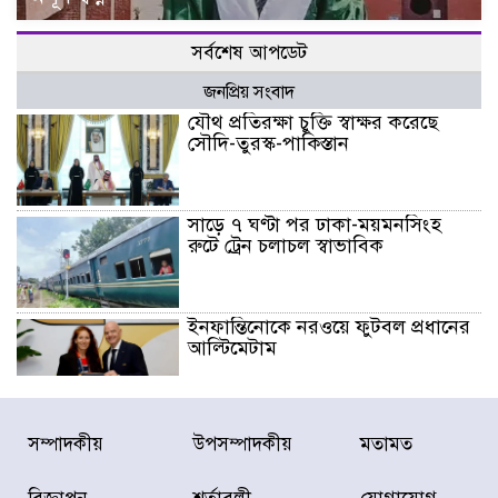
সর্বশেষ আপডেট
জনপ্রিয় সংবাদ
যৌথ প্রতিরক্ষা চুক্তি স্বাক্ষর করেছে
সৌদি-তুরস্ক-পাকিস্তান
সাড়ে ৭ ঘণ্টা পর ঢাকা-ময়মনসিংহ
রুটে ট্রেন চলাচল স্বাভাবিক
ইনফান্তিনোকে নরওয়ে ফুটবল প্রধানের
আল্টিমেটাম
দেশে ভারি বৃষ্টির সতর্কবার্তা, ১০
সম্পাদকীয়
উপসম্পাদকীয়
মতামত
জেলায় বন্যার পূর্বাভাস