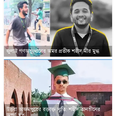
জুলাই গণঅভ্যুত্থানের অমর প্রতীক শহীদ মীর মুগ্ধ
উত্তরা আজমপুরের রক্তাক্ত স্মৃতি: শহীদ তানভীনের
অপূর্ণ স্বপ্ন