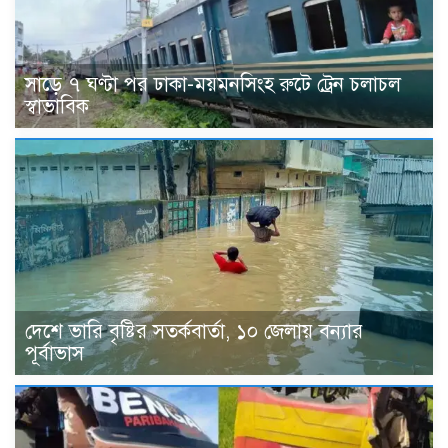
সাড়ে ৭ ঘণ্টা পর ঢাকা-ময়মনসিংহ রুটে ট্রেন চলাচল
স্বাভাবিক
দেশে ভারি বৃষ্টির সতর্কবার্তা, ১০ জেলায় বন্যার
পূর্বাভাস