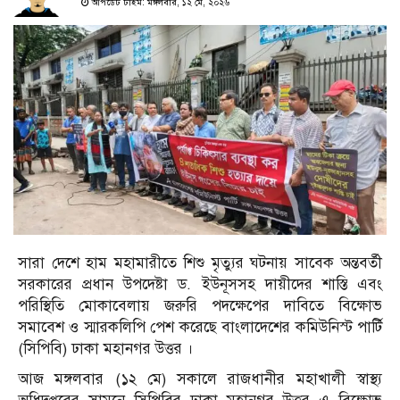
আপডেট টাইম: মঙ্গলবার, ১২ মে, ২০২৬
সারা দেশে হাম মহামারীতে শিশু মৃত্যুর ঘটনায় সাবেক অন্তবর্তী
সরকারের প্রধান উপদেষ্টা ড. ইউনূসসহ দায়ীদের শাস্তি এবং
পরিস্থিতি মোকাবেলায় জরুরি পদক্ষেপের দাবিতে বিক্ষোভ
সমাবেশ ও স্মারকলিপি পেশ করেছে বাংলাদেশের কমিউনিস্ট পার্টি
(সিপিবি) ঢাকা মহানগর উত্তর ।
আজ মঙ্গলবার (১২ মে) সকালে রাজধানীর মহাখালী স্বাস্থ্য