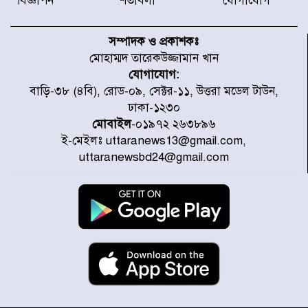
বিজ্ঞাপন
শর্তাবলী
যোগাযোগ
৫৩ নং ওয়ার্ডের সড়কে নেমপ্লেট
স্থাপনের উদ্যোগ চান মিয়া ব্যাপারীর
সম্পাদক ও প্রকাশকঃ
মোহাম্মদ তারেকউজ্জামান খান
যোগাযোগ:
৭ জেলায় ঝোড়ো হাওয়াসহ বজ্রবৃষ্টির
বাড়ি-৩৮ (৪বি), রোড-০৯, সেক্টর-১১, উত্তরা মডেল টাউন,
শঙ্কা
ঢাকা-১২৩০
মোবাইল
-০১৯৭২ ২৬৩৮৯৬
ই-মেইলঃ uttaranews13@gmail.com,
বগুড়া ও সিলেটে সড়ক দুর্ঘটনায় নিহত
uttaranewsbd24@gmail.com
১৫
জুলাইয়ে দেশজুড়ে ৪৫৮টি সড়ক
দুর্ঘটনায় ৪১৬ জন নিহত হয়েছেন
হারিয়ে যাওয়া শিশুকে পরিবারের কাছে
ফিরিয়ে প্রশংসায় ভাসছেন খিলক্ষেত
থানার ওসি