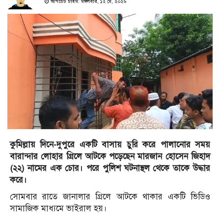
আপডেট টাইম: মঙ্গলবার, ১২ মে, ২০২৬
কুমিল্লায় দিনে-দুপুরে একটি বাসায় চুরি করে পালানোর সময়
বারান্দার লোহার গ্রিলে আটকে পড়েছেন মারজান হোসেন জিহাদ
(২২) নামের এক চোর। পরে পুলিশ ঘটনাস্থল থেকে তাকে উদ্ধার
করে।
সোমবার রাতে জানালার গ্রিলে আটকে থাকার একটি ভিডিও
সামাজিক মাধ্যমে ভাইরাল হয়।