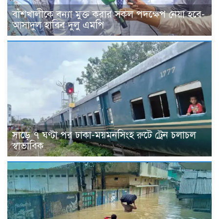
বাঁশখালীকে বন্যা মুক্ত করার সকল পদক্ষেপ নেয়া হবে-
আসাদুল হাবিব দুলু এমপি
সাড়ে ৭ ঘণ্টা পর ঢাকা-ময়মনসিংহ রুটে ট্রেন চলাচল
স্বাভাবিক