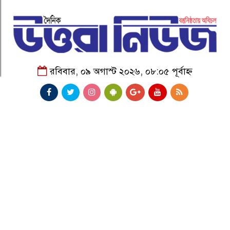
রবিবার, ০৯ অগাস্ট ২০২৬, ০৮:০৫ পূর্বাহ্ন