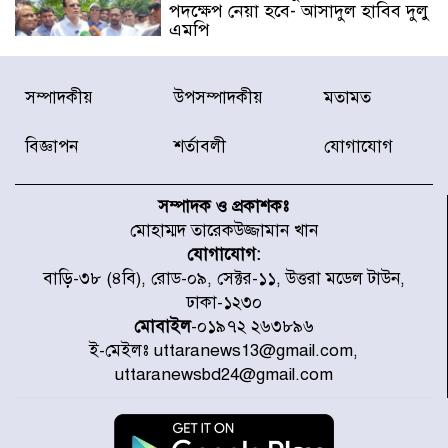
পদক্ষেপ নেয়া হবে- আসাদুল হাবিব দুলু
এমপি
বিদ্যুৎ-জ্বালানি খাতে অস্থিরতা তৈরির
সম্পাদকীয়
উপসম্পাদকীয়
মতামত
চেষ্টা করছে একটি চক্র : প্রধানমন্ত্রী
বিজ্ঞাপন
শর্তাবলী
যোগাযোগ
টাইফুন ‘ডলফিনের’ আঘাতে জাপানে
৫ আহত, চীনে বন্দর বন্ধ
সম্পাদক ও প্রকাশকঃ
মোহাম্মদ তারেকউজ্জামান খান
যোগাযোগ:
চিকিৎসা খাতে জিডিপির ৫ শতাংশ
বাড়ি-৩৮ (৪বি), রোড-০৯, সেক্টর-১১, উত্তরা মডেল টাউন,
বরাদ্দের ঘোষণা স্থানীয় সরকার মন্ত্রীর
ঢাকা-১২৩০
মোবাইল
-০১৯৭২ ২৬৩৮৯৬
ই-মেইলঃ uttaranews13@gmail.com,
জুলাই জাদুঘর ঘুরে দেখলেন এনসিপি
uttaranewsbd24@gmail.com
নেতারা