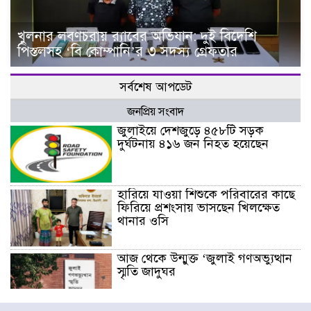
খুলনার লবণচরায় র‍্যাবের অভিযান: দুই বিদেশি
পিস্তলসহ ‘বি কোম্পানি’র ৩ সদস্য গ্রেফতার
সর্বশেষ আপডেট
জনপ্রিয় সংবাদ
জুলাইয়ে দেশজুড়ে ৪৫৮টি সড়ক
দুর্ঘটনায় ৪১৬ জন নিহত হয়েছেন
হারিয়ে যাওয়া শিশুকে পরিবারের কাছে
ফিরিয়ে প্রশংসায় ভাসছেন খিলক্ষেত
থানার ওসি
আজ থেকে উন্মুক্ত ‘জুলাই গণঅভ্যুত্থান
স্মৃতি জাদুঘর