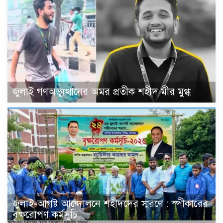
জুলাই গণঅভ্যুত্থানের অমর প্রতীক শহীদ মীর মুগ্ধ
জুলাই-আগষ্ট আন্দোলনে শহীদদের স্মরণে : স্পীকারের
বৃক্ষরোপণ কর্মসূচি