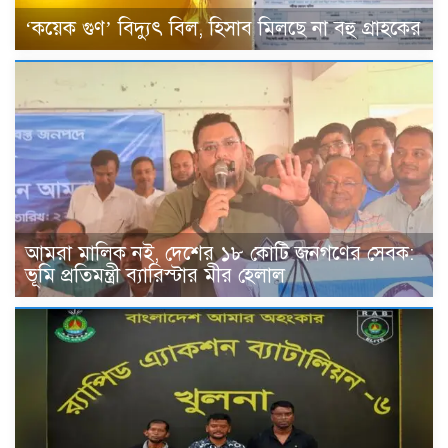
‘কয়েক গুণ’ বিদ্যুৎ বিল, হিসাব মিলছে না বহু গ্রাহকের
আমরা মালিক নই, দেশের ১৮ কোটি জনগণের সেবক:
ভূমি প্রতিমন্ত্রী ব্যারিস্টার মীর হেলাল