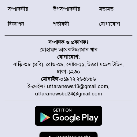
রাজধানীর উত্তরা আঞ্চলিক পাসপোর্ট
সম্পাদকীয়
উপসম্পাদকীয়
মতামত
অফিসের সামনে দালাল চক্রের ১৩ জন
সদস্যকে বিভিন্ন মেয়াদে সাজা প্রদান
করেছে র‌্যাব-১
বিজ্ঞাপন
শর্তাবলী
যোগাযোগ
হরমুজ প্রণালি নিয়ে ওমানের সঙ্গে চুক্তি
চূড়ান্ত পর্যায়ে : ইরান
সম্পাদক ও প্রকাশকঃ
মোহাম্মদ তারেকউজ্জামান খান
যোগাযোগ:
প্রত্যেক অপরাধীর বিচার এ দেশেই
বাড়ি-৩৮ (৪বি), রোড-০৯, সেক্টর-১১, উত্তরা মডেল টাউন,
হবে, সে যত শক্তিশালীই হোক না কেন,
ঢাকা-১২৩০
চট্টগ্রামে জুলাই গণঅভ্যুত্থান দিবসে
প্রতিমন্ত্রী মীর হেলাল
মোবাইল
-০১৯৭২ ২৬৩৮৯৬
ই-মেইলঃ uttaranews13@gmail.com,
আগামী ৫ দিন বৃষ্টির আভাস
uttaranewsbd24@gmail.com
হাসিনার বক্তব্য প্রচারে ভারতের সমর্থন
নেই