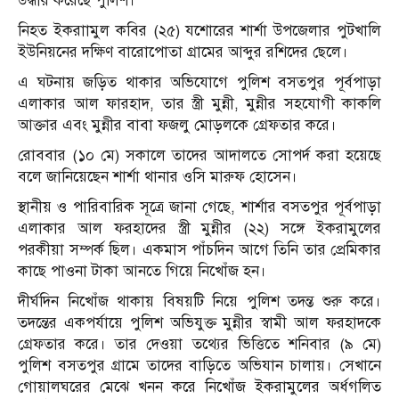
উদ্ধার করেছে পুলিশ।
নিহত ইকরাামুল কবির (২৫) যশোরের শার্শা উপজেলার পুটখালি
ইউনিয়নের দক্ষিণ বারোপোতা গ্রামের আব্দুর রশিদের ছেলে।
এ ঘটনায় জড়িত থাকার অভিযোগে পুলিশ বসতপুর পূর্বপাড়া
এলাকার আল ফারহাদ, তার স্ত্রী মুন্নী, মুন্নীর সহযোগী কাকলি
আক্তার এবং মুন্নীর বাবা ফজলু মোড়লকে গ্রেফতার করে।
রোববার (১০ মে) সকালে তাদের আদালতে সোপর্দ করা হয়েছে
বলে জানিয়েছেন শার্শা থানার ওসি মারুফ হোসেন।
স্থানীয় ও পারিবারিক সূত্রে জানা গেছে, শার্শার বসতপুর পূর্বপাড়া
এলাকার আল ফরহাদের স্ত্রী মুন্নীর (২২) সঙ্গে ইকরামুলের
পরকীয়া সম্পর্ক ছিল। একমাস পাঁচদিন আগে তিনি তার প্রেমিকার
কাছে পাওনা টাকা আনতে গিয়ে নিখোঁজ হন।
দীর্ঘদিন নিখোঁজ থাকায় বিষয়টি নিয়ে পুলিশ তদন্ত শুরু করে।
তদন্তের একপর্যায়ে পুলিশ অভিযুক্ত মুন্নীর স্বামী আল ফরহাদকে
গ্রেফতার করে। তার দেওয়া তথ্যের ভিত্তিতে শনিবার (৯ মে)
পুলিশ বসতপুর গ্রামে তাদের বাড়িতে অভিযান চালায়। সেখানে
গোয়ালঘরের মেঝে খনন করে নিখোঁজ ইকরামুলের অর্ধগলিত