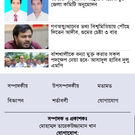
জেলা কমিটি অনুমোদন
গণঅভ্যুত্থানের তথ্য বিশ্বমিডিয়ায় পৌঁছে
দিতেন আদীব, গুমের চেষ্টা ৩ বার
বাঁশখালীকে বন্যা মুক্ত করার সকল
পদক্ষেপ নেয়া হবে- আসাদুল হাবিব দুলু
এমপি
বিদ্যুৎ-জ্বালানি খাতে অস্থিরতা তৈরির
সম্পাদকীয়
উপসম্পাদকীয়
মতামত
চেষ্টা করছে একটি চক্র : প্রধানমন্ত্রী
বিজ্ঞাপন
শর্তাবলী
যোগাযোগ
টাইফুন ‘ডলফিনের’ আঘাতে জাপানে
৫ আহত, চীনে বন্দর বন্ধ
সম্পাদক ও প্রকাশকঃ
মোহাম্মদ তারেকউজ্জামান খান
যোগাযোগ: