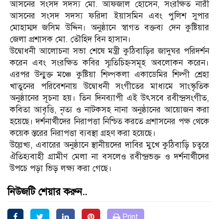
আসনের সংসদ সদস্য মো. আফজাল হোসেন, সংরক্ষিত নারী
আসনের সংসদ সদস্য ফরিদা ইয়াসমিন এবং পুলিশ সুপার
মোহাম্মদ জসিম উদ্দিন। অনুষ্ঠানে স্বাগত বক্তব্য দেন কুষ্টিয়ার
জেলা প্রশাসক মো. তৌহিদ বিন হাসান।
​উদ্বোধনী আলোচনা সভা শেষে মন্ত্রী কুঠিবাড়ির জাদুঘর পরিদর্শন
করেন এবং সংরক্ষিত কবির স্মৃতিচিহ্নসমূহ অবলোকন করেন।
এরপর উন্মুক্ত মঞ্চে কুষ্টিয়া শিল্পকলা একাডেমির শিল্পী শ্রেহা
খাতুনের পরিবেশনায় উদ্বোধনী সংগীতের মাধ্যমে সাংস্কৃতিক
অনুষ্ঠানের সূচনা হয়। তিন দিনব্যাপী এই উৎসবে রবীন্দ্রসংগীত,
কবিতা আবৃত্তি, নৃত্য ও নাটকসহ নানা অনুষ্ঠানের আয়োজন করা
হয়েছে। দর্শনার্থীদের নিরাপত্তা নিশ্চিত করতে প্রশাসনের পক্ষ থেকে
কয়েক স্তরের নিরাপত্তা ব্যবস্থা গ্রহণ করা হয়েছে।
​উল্লেখ্য, এবারের অনুষ্ঠানে স্থানীয়দের দাবির মুখে কুঠিবাড়ি চত্বরে
ঐতিহ্যবাহী গ্রামীণ মেলা না বসলেও রবীন্দ্রভক্ত ও দর্শনার্থীদের
উপচে পড়া ভিড় লক্ষ্য করা গেছে।
নিউজটি শেয়ার করুন..
Print