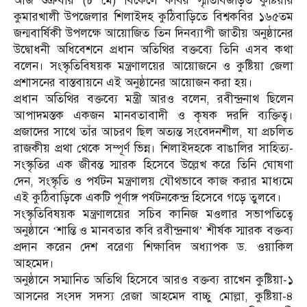
আজ শুক্রবার (৮ মে) বিকেলে কবির স্মৃতিবিজড়িত কুষ্টিয়ার
কুমারখালী উপজেলার শিলাইদহ কুঠিবাড়িতে বিশ্বকবির ১৬৫তম
জন্মবার্ষিকী উপলক্ষে আয়োজিত তিন দিনব্যাপী জাতীয় অনুষ্ঠানের
উদ্বোধনী অধিবেশনে প্রধান অতিথির বক্তব্যে তিনি এসব কথা
বলেন। সংস্কৃতিবিষয়ক মন্ত্রণালয়ের আয়োজনে ও কুষ্টিয়া জেলা
প্রশাসনের বাস্তবায়নে এই অনুষ্ঠানের আয়োজন করা হয়।
​প্রধান অতিথির বক্তব্যে মন্ত্রী আরও বলেন, রবীন্দ্রনাথ ছিলেন
আপাদমস্তক একজন মানবতাবাদী ও কৃষক দরদি ব্যক্তিত্ব।
প্রজাদের সাথে তাঁর আচরণ ছিল অত্যন্ত সংবেদনশীল, যা প্রচলিত
রাজকীয় প্রথা থেকে সম্পূর্ণ ভিন্ন। শিলাইদহকে বাঙালির সাহিত্য-
সংস্কৃতির এক জীবন্ত স্মারক হিসেবে উল্লেখ করে তিনি ঘোষণা
দেন, সংস্কৃতি ও পর্যটন মন্ত্রণালয় যৌথভাবে কাজ করার মাধ্যমে
এই কুঠিবাড়িকে একটি পূর্ণাঙ্গ পর্যটনকেন্দ্র হিসেবে গড়ে তুলবে।
​সংস্কৃতিবিষয়ক মন্ত্রণালয়ের সচিব কানিজ মওলার সভাপতিত্বে
অনুষ্ঠানে ‘শান্তি ও মানবতার কবি রবীন্দ্রনাথ’ শীর্ষক স্মারক বক্তব্য
প্রদান করেন দেশ বরেণ্য শিক্ষাবিদ অধ্যাপক ড. ওয়াকিল
আহমেদ।
​অনুষ্ঠানে সম্মানিত অতিথি হিসেবে আরও বক্তব্য রাখেন কুষ্টিয়া-১
আসনের সংসদ সদস্য রেজা আহমেদ বাচ্চু মোল্লা, কুষ্টিয়া-৪