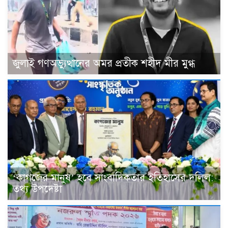
জুলাই গণঅভ্যুত্থানের অমর প্রতীক শহীদ মীর মুগ্ধ
‘কাগজের মানুষ’ হবে সাংবাদিকতার ইতিহাসের দলিল:
তথ্য উপদেষ্টা