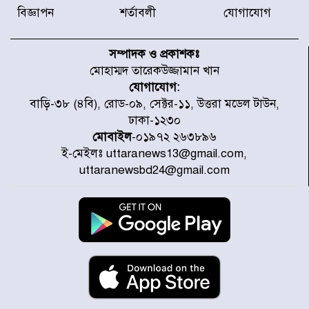
করেছে র‌্যাব-১
বিজ্ঞাপন
শর্তাবলী
যোগাযোগ
হরমুজ প্রণালি নিয়ে ওমানের সঙ্গে চুক্তি
চূড়ান্ত পর্যায়ে : ইরান
সম্পাদক ও প্রকাশকঃ
মোহাম্মদ তারেকউজ্জামান খান
যোগাযোগ:
প্রত্যেক অপরাধীর বিচার এ দেশেই
বাড়ি-৩৮ (৪বি), রোড-০৯, সেক্টর-১১, উত্তরা মডেল টাউন,
হবে, সে যত শক্তিশালীই হোক না কেন,
ঢাকা-১২৩০
চট্টগ্রামে জুলাই গণঅভ্যুত্থান দিবসে
প্রতিমন্ত্রী মীর হেলাল
মোবাইল
-০১৯৭২ ২৬৩৮৯৬
ই-মেইলঃ uttaranews13@gmail.com,
আগামী ৫ দিন বৃষ্টির আভাস
uttaranewsbd24@gmail.com
হাসিনার বক্তব্য প্রচারে ভারতের সমর্থন
নেই
জুলাই গণঅভ্যুত্থানে আহত যোদ্ধা
মিতুর খোঁজ নিলেন প্রধানমন্ত্রী