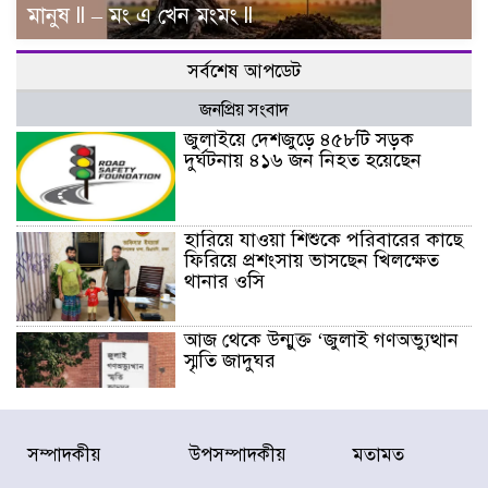
মানুষ ll – মং এ খেন মংমং ll
সর্বশেষ আপডেট
জনপ্রিয় সংবাদ
জুলাইয়ে দেশজুড়ে ৪৫৮টি সড়ক
দুর্ঘটনায় ৪১৬ জন নিহত হয়েছেন
হারিয়ে যাওয়া শিশুকে পরিবারের কাছে
ফিরিয়ে প্রশংসায় ভাসছেন খিলক্ষেত
থানার ওসি
আজ থেকে উন্মুক্ত ‘জুলাই গণঅভ্যুত্থান
স্মৃতি জাদুঘর
রাজধানীর উত্তরা আঞ্চলিক পাসপোর্ট
সম্পাদকীয়
উপসম্পাদকীয়
মতামত
অফিসের সামনে দালাল চক্রের ১৩ জন
সদস্যকে বিভিন্ন মেয়াদে সাজা প্রদান