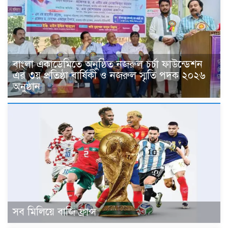
বাংলা একাডেমিতে অনুষ্ঠিত নজরুল চর্চা ফাউন্ডেশন
এর ৩য় প্রতিষ্ঠা বার্ষিকী ও নজরুল স্মৃতি পদক ২০২৬
অনুষ্ঠান
সব মিলিয়ে বাজি ফ্রান্স