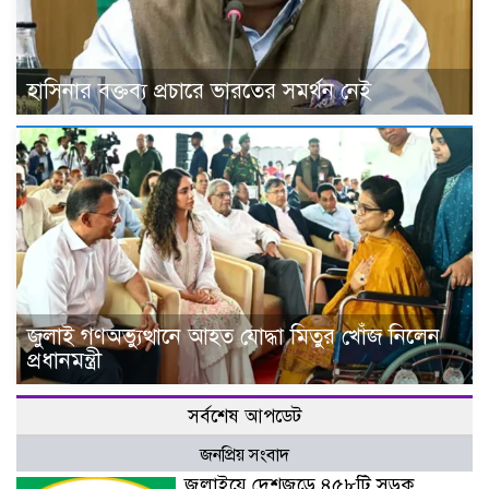
হাসিনার বক্তব্য প্রচারে ভারতের সমর্থন নেই
জুলাই গণঅভ্যুত্থানে আহত যোদ্ধা মিতুর খোঁজ নিলেন
প্রধানমন্ত্রী
সর্বশেষ আপডেট
জনপ্রিয় সংবাদ
জুলাইয়ে দেশজুড়ে ৪৫৮টি সড়ক