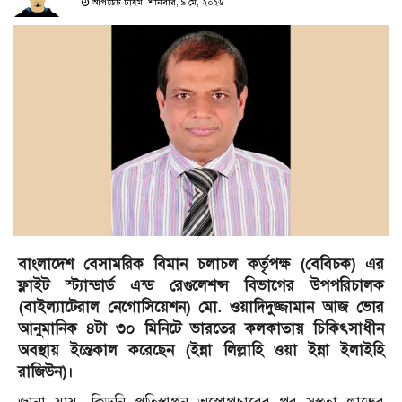
আপডেট টাইম: শনিবার, ৯ মে, ২০২৬
বাংলাদেশ বেসামরিক বিমান চলাচল কর্তৃপক্ষ (বেবিচক) এর
ফ্লাইট স্ট্যান্ডার্ড এন্ড রেগুলেশন্স বিভাগের উপপরিচালক
(বাইল্যাটেরাল নেগোসিয়েশন) মো. ওয়াদিদুজ্জামান আজ ভোর
আনুমানিক ৪টা ৩০ মিনিটে ভারতের কলকাতায় চিকিৎসাধীন
অবস্থায় ইন্তেকাল করেছেন (ইন্না লিল্লাহি ওয়া ইন্না ইলাইহি
রাজিউন)।