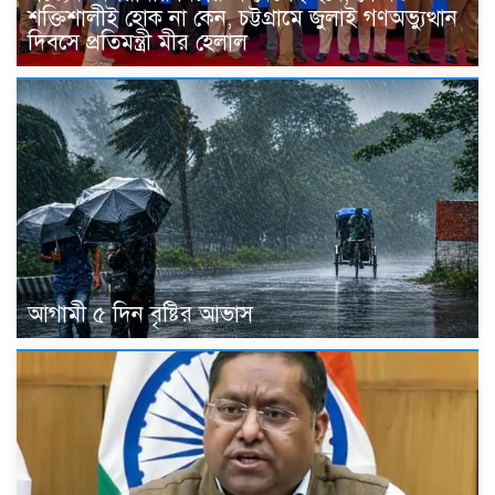
শক্তিশালীই হোক না কেন, চট্টগ্রামে জুলাই গণঅভ্যুত্থান
দিবসে প্রতিমন্ত্রী মীর হেলাল
আগামী ৫ দিন বৃষ্টির আভাস