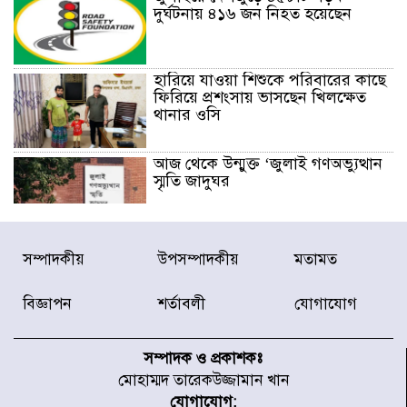
দুর্ঘটনায় ৪১৬ জন নিহত হয়েছেন
হারিয়ে যাওয়া শিশুকে পরিবারের কাছে
ফিরিয়ে প্রশংসায় ভাসছেন খিলক্ষেত
থানার ওসি
আজ থেকে উন্মুক্ত ‘জুলাই গণঅভ্যুত্থান
স্মৃতি জাদুঘর
রাজধানীর উত্তরা আঞ্চলিক পাসপোর্ট
সম্পাদকীয়
উপসম্পাদকীয়
মতামত
অফিসের সামনে দালাল চক্রের ১৩ জন
সদস্যকে বিভিন্ন মেয়াদে সাজা প্রদান
করেছে র‌্যাব-১
বিজ্ঞাপন
শর্তাবলী
যোগাযোগ
হরমুজ প্রণালি নিয়ে ওমানের সঙ্গে চুক্তি
চূড়ান্ত পর্যায়ে : ইরান
সম্পাদক ও প্রকাশকঃ
মোহাম্মদ তারেকউজ্জামান খান
যোগাযোগ: