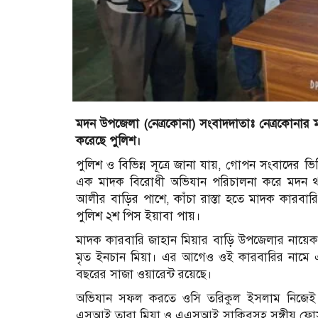
মদন উপজেলা (নেত্রকোনা) সংবাদদাতাঃ নেত্রকোনার 
করেছে পুলিশ।
পুলিশ ও বিভিন্ন সূত্রে জানা যায়, গোপন সংবাদের ভি
এক মাদক বিরোধী অভিযান পরিচালনা করে মদন থান
আলীর বাড়ির পাশে, কাঁচা রাস্তা হতে মাদক কারবারি
পুলিশ ২শ পিস ইয়াবা পায়।
মাদক কারবারি জাহান মিয়ার বাড়ি উপজেলার নায়েকপু
মৃত ইনচান মিয়া। এর আগেও ওই কারবারির নামে এ
বছরের সাজা ওয়ারেন্ট রয়েছে।
অভিযান সফল করতে ওসি তরিকুল ইসলাম নিজেই ন
এসআই তারা মিয়া ও এএসআই সাকিবসহ সঙ্গীয় ফোর্স