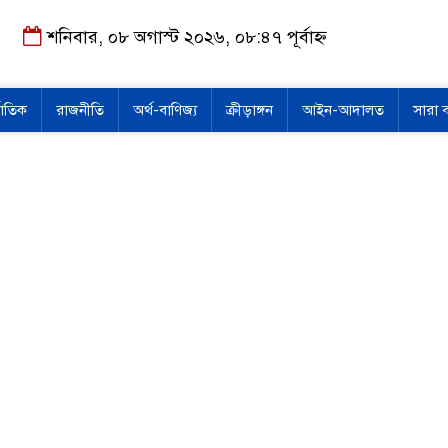
শনিবার, ০৮ অগাস্ট ২০২৬, ০৮:৪৭ পূর্বাহ্ন
জাতিক
রাজনীতি
অর্থ-বাণিজ্য
ক্রীড়াঙ্গন
আইন-আদালত
সারা 