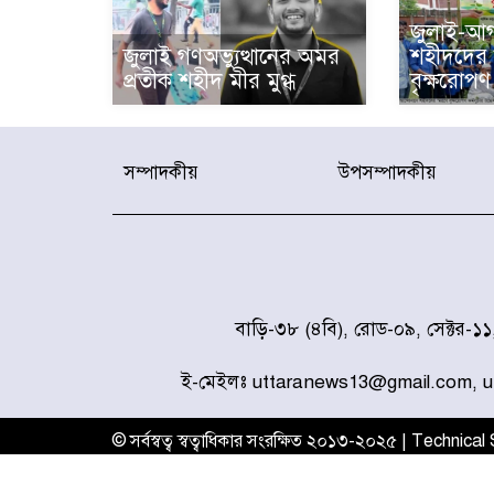
জুলাই-আগ
জুলাই গণঅভ্যুত্থানের অমর
শহীদদের স
প্রতীক শহীদ মীর মুগ্ধ
বৃক্ষরোপণ 
সম্পাদকীয়
উপসম্পাদকীয়
বাড়ি-৩৮ (৪বি), রোড-০৯, সেক্টর-১
ই-মেইলঃ uttaranews13@gmail.com, 
© সর্বস্বত্ব স্বত্বাধিকার সংরক্ষিত ২০১৩-২০২৫ | Technica