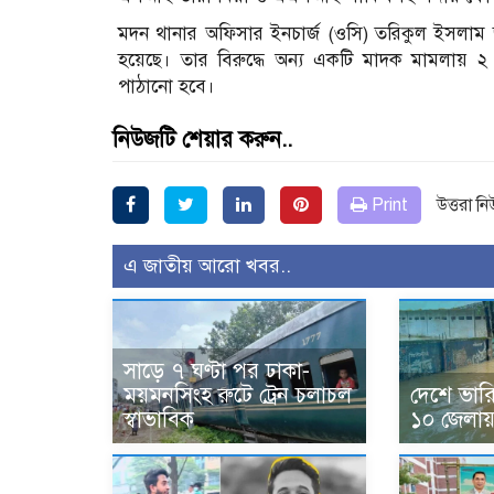
মদন থানার অফিসার ইনচার্জ (ওসি) তরিকুল ইসলাম 
হয়েছে। তার বিরুদ্ধে অন্য একটি মাদক মামলায়
পাঠানো হবে।
নিউজটি শেয়ার করুন..
Print
উত্তরা ন
এ জাতীয় আরো খবর..
সাড়ে ৭ ঘণ্টা পর ঢাকা-
ময়মনসিংহ রুটে ট্রেন চলাচল
দেশে ভারি ব
স্বাভাবিক
১০ জেলায় 