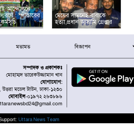
ষ্ট আন্দোলনে
্মরণে : স্পীকারের
মেয়ের সামনেই বাবাকে
কর্মসূচি
হত্যা,প্রধান আসামি গ্রেপ্তার
মতামত
বিজ্ঞাপন
সম্পাদক ও প্রকাশকঃ
মোহাম্মদ তারেকউজ্জামান খান
যোগাযোগ:
১, উত্তরা মডেল টাউন, ঢাকা-১২৩০
মোবাইল
-০১৯৭২ ২৬৩৮৯৬
uttaranewsbd24@gmail.com
l Support:
Uttara News Team