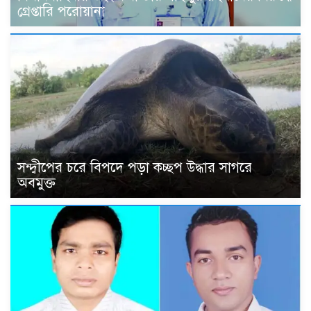
গ্রেপ্তারি পরোয়ানা
সন্দ্বীপের চরে বিপদে পড়া কচ্ছপ উদ্ধার সাগরে
অবমুক্ত