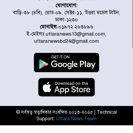
যোগাযোগ:
ডিএমপির অভিযানে ২৪ ঘণ্টায় গ্রেপ্তার
বাড়ি-৩৮ (৪বি), রোড-০৯, সেক্টর-১১, উত্তরা মডেল টাউন,
৫০৪, উদ্ধার মাদক-অস্ত্র
ঢাকা-১২৩০
মোবাইল
-০১৯৭২ ২৬৩৮৯৬
ই-মেইলঃ uttaranews13@gmail.com,
সন্দ্বীপের চরে বিপদে পড়া কচ্ছপ উদ্ধার
uttaranewsbd24@gmail.com
সাগরে অবমুক্ত
মাতারবাড়ী পৌঁছে নির্ধারিত কর্মসূচিতে
যোগ দিয়েছেন প্রধানমন্ত্রী
জাতীয় সাংবাদিক সংস্থার পিরোজপুর
জেলা কমিটি অনুমোদন
© সর্বস্বত্ব স্বত্বাধিকার সংরক্ষিত ২০১৩-২০২৫ | Technical
Support:
Uttara News Team
গণঅভ্যুত্থানের তথ্য বিশ্বমিডিয়ায় পৌঁছে
দিতেন আদীব, গুমের চেষ্টা ৩ বার