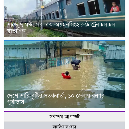
সাড়ে ৭ ঘণ্টা পর ঢাকা-ময়মনসিংহ রুটে ট্রেন চলাচল
স্বাভাবিক
দেশে ভারি বৃষ্টির সতর্কবার্তা, ১০ জেলায় বন্যার
পূর্বাভাস
সর্বশেষ আপডেট
জনপ্রিয় সংবাদ