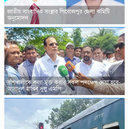
জাতীয় সাংবাদিক সংস্থার পিরোজপুর জেলা কমিটি
অনুমোদন
বাঁশখালীকে বন্যা মুক্ত করার সকল পদক্ষেপ নেয়া হবে-
আসাদুল হাবিব দুলু এমপি