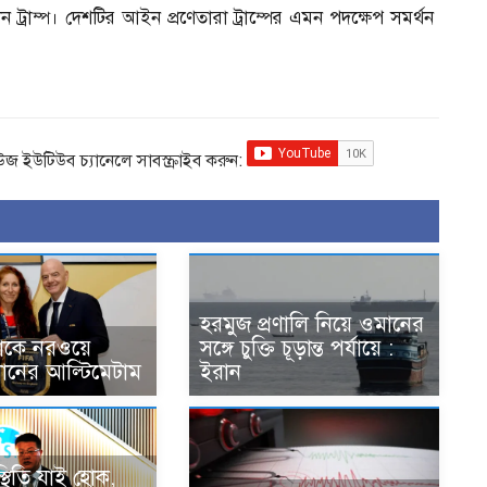
ট্রাম্প। দেশটির আইন প্রণেতারা ট্রাম্পের এমন পদক্ষেপ সমর্থন
িউজ ইউটিউব চ্যানেলে সাবস্ক্রাইব করুন:
হরমুজ প্রণালি নিয়ে ওমানের
োকে নরওয়ে
সঙ্গে চুক্তি চূড়ান্ত পর্যায়ে :
ধানের আল্টিমেটাম
ইরান
স্থিতি যাই হোক,