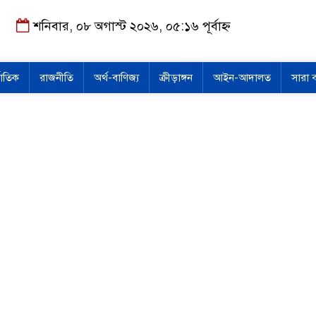
শনিবার, ০৮ অগাস্ট ২০২৬, ০৫:১৬ পূর্বাহ্ন
জাতিক
রাজনীতি
অর্থ-বাণিজ্য
ক্রীড়াঙ্গন
আইন-আদালত
সারা 