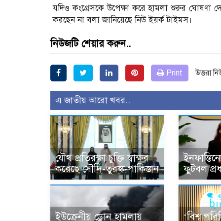
যদিও কংগ্রেসকে উপেক্ষা করে হামলা শুরুর ঘোষণা দেন 
করছেন না বলা জানিয়েছে নিউ ইয়র্ক টাইমস।
নিউজটি শেয়ার করুন..
Print
উত্তরা ন
এ জাতীয় আরো খবর..
যৌথ প্রতিরক্ষা চুক্তি স্বাক্ষর
ইনফান্তিন
করেছে সৌদি-তুরস্ক-পাকিস্তান
ফুটবল প্র
ইউক্রেনীয় ড্রোন হামলায়
‘বিশ্ব পরি