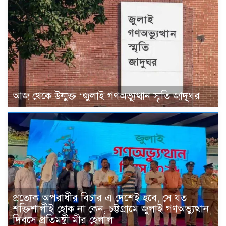
আজ থেকে উন্মুক্ত ‘জুলাই গণঅভ্যুত্থান স্মৃতি জাদুঘর
প্রত্যেক অপরাধীর বিচার এ দেশেই হবে, সে যত
শক্তিশালীই হোক না কেন, চট্টগ্রামে জুলাই গণঅভ্যুত্থান
দিবসে প্রতিমন্ত্রী মীর হেলাল