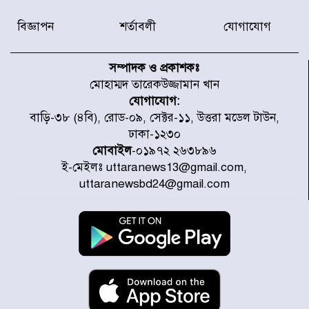
বিজ্ঞাপন
শর্তাবলী
যোগাযোগ
হারিয়ে যাওয়া শিশুকে পরিবারের কাছে
ফিরিয়ে প্রশংসায় ভাসছেন খিলক্ষেত
সম্পাদক ও প্রকাশকঃ
থানার ওসি
মোহাম্মদ তারেকউজ্জামান খান
যোগাযোগ:
আজ থেকে উন্মুক্ত ‘জুলাই গণঅভ্যুত্থান
বাড়ি-৩৮ (৪বি), রোড-০৯, সেক্টর-১১, উত্তরা মডেল টাউন,
স্মৃতি জাদুঘর
ঢাকা-১২৩০
মোবাইল
-০১৯৭২ ২৬৩৮৯৬
ই-মেইলঃ uttaranews13@gmail.com,
রাজধানীর উত্তরা আঞ্চলিক পাসপোর্ট
uttaranewsbd24@gmail.com
অফিসের সামনে দালাল চক্রের ১৩ জন
সদস্যকে বিভিন্ন মেয়াদে সাজা প্রদান
করেছে র‌্যাব-১
হরমুজ প্রণালি নিয়ে ওমানের সঙ্গে চুক্তি
চূড়ান্ত পর্যায়ে : ইরান
প্রত্যেক অপরাধীর বিচার এ দেশেই