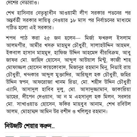
দেশের নেতারাও।
শেখ হাসিনার নেতৃত্বাধীন আওয়ামী লীগ সরকার পতনের পর
অন্তর্বর্তী সরকার দায়িত্ব নেওয়ার ১৮ মাস পর নির্বাচনের মাধ্যমে
গঠিত হলো এই সরকার।
শপথ পাঠ করা ২৫ জন হলেন— মির্জা ফখরুল ইসলাম
আলমগীর, আমীর খসরু মাহমুদ চৌধুরী, সালাহউদ্দিন আহমদ,
ইকবাল হাসান মাহমুদ, হাফিজ উদ্দিন আহমেদ বীরবিক্রম, আবু
জাফর মো. জাহিদ হোসেন, আব্দুল আউয়াল মিন্টু, কাজী শাহ
মোফাজ্জল হোসেন কায়কোবাদ, মিজানুর রহমান মিনু, নিতাই রায়
চৌধুরী, খন্দকার আব্দুল মুক্তাদির, আরিফুল হক চৌধুরী, জহির
উদ্দিন স্বপন, আফরোজা খানম রিতা, মো. শহীদ উদ্দিন চৌধুরী
এ্যানি, আসাদুল হাবিব দুলু, মো. আসাদুজ্জামান, জাকারিয়া
তাহের, দীপেন দেওয়ান, আ ন ম এহসানুল হক মিলন, সরদার
মো. সাখাওয়াত হোসেন, ফকির মাহবুব আনাম, শেখ রবিউল
আলম, মোহাম্মদ আমিন উর রশীদ ও খলিলুর রহমান।
নিউজটি শেয়ার করুন..