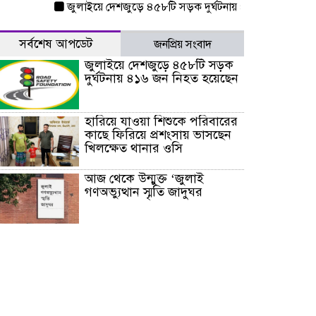
জুলাইয়ে দেশজুড়ে ৪৫৮টি সড়ক দুর্ঘটনায় ৪১৬ জন নিহত হয়েছেন
সর্বশেষ আপডেট
জনপ্রিয় সংবাদ
জুলাইয়ে দেশজুড়ে ৪৫৮টি সড়ক
দুর্ঘটনায় ৪১৬ জন নিহত হয়েছেন
হারিয়ে যাওয়া শিশুকে পরিবারের
কাছে ফিরিয়ে প্রশংসায় ভাসছেন
খিলক্ষেত থানার ওসি
আজ থেকে উন্মুক্ত ‘জুলাই
গণঅভ্যুত্থান স্মৃতি জাদুঘর
রাজধানীর উত্তরা আঞ্চলিক
পাসপোর্ট অফিসের সামনে দালাল
চক্রের ১৩ জন সদস্যকে বিভিন্ন
মেয়াদে সাজা প্রদান করেছে
‌্যাব-১
হরমুজ প্রণালি নিয়ে ওমানের সঙ্গে