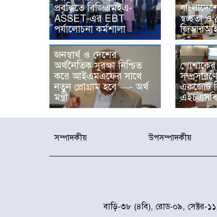
প্রবৃদ্ধিতে বিজিএমইএ-
বাংলাদেশে
ASSET-এর EBT
স্বচ্ছতা ও
পর্যালোচনা কর্মশালা
জিআরআই-
জনস্বার্থ ও দেশের
অর্থনৈতিক সুরক্ষা নিশ্চিত
পোশাকের 
করে আইএমএফের সাথে
সম্প্রসারণে
নতুন প্রোগ্রাম হবে —- অর্থ
একজোট ব
মন্ত্রী
এইচএসবি
সম্পাদকীয়
উপসম্পাদকীয়
বাড়ি-৩৮ (৪বি), রোড-০৯, সেক্টর-১