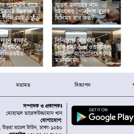
র গার্মেন্টস খাতে
বাড়ল ডলারের দাম,
 টেকসই উন্নয়নে
আজকের বৈদেশিক মুদ্রার
বিজিএমইএ চুক্তি
বিনিময় হার কত?
নতুন বাজার
বিনিয়োগ আকর্ষণে
 বিশ্বমঞ্চে
বিজিএমইএ ও ওভারসিজ
িজিএমইএ-
চাইনিজ অ্যাসোসিয়েশনের
সি
মতবিনিময়
মতামত
বিজ্ঞাপন
সম্পাদক ও প্রকাশকঃ
মোহাম্মদ তারেকউজ্জামান খান
যোগাযোগ:
১, উত্তরা মডেল টাউন, ঢাকা-১২৩০