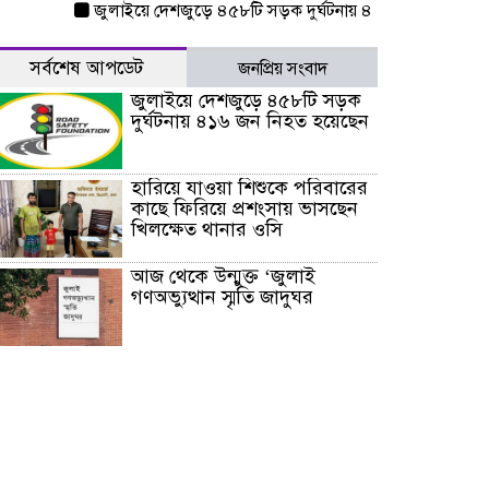
জুলাইয়ে দেশজুড়ে ৪৫৮টি সড়ক দুর্ঘটনায় ৪১৬ জন নিহত হয়েছেন
সর্বশেষ আপডেট
জনপ্রিয় সংবাদ
জুলাইয়ে দেশজুড়ে ৪৫৮টি সড়ক
দুর্ঘটনায় ৪১৬ জন নিহত হয়েছেন
হারিয়ে যাওয়া শিশুকে পরিবারের
কাছে ফিরিয়ে প্রশংসায় ভাসছেন
খিলক্ষেত থানার ওসি
আজ থেকে উন্মুক্ত ‘জুলাই
গণঅভ্যুত্থান স্মৃতি জাদুঘর
রাজধানীর উত্তরা আঞ্চলিক
পাসপোর্ট অফিসের সামনে দালাল
চক্রের ১৩ জন সদস্যকে বিভিন্ন
মেয়াদে সাজা প্রদান করেছে
‌্যাব-১
হরমুজ প্রণালি নিয়ে ওমানের সঙ্গে