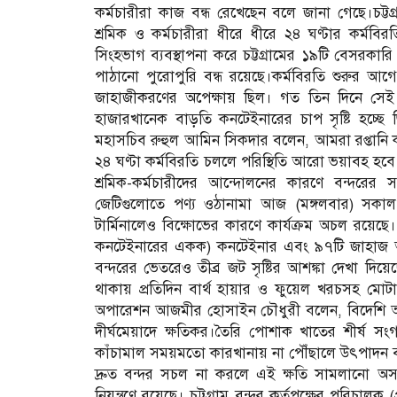
কর্মচারীরা কাজ বন্ধ রেখেছেন বলে জানা গেছে।চট্টগ
শ্রমিক ও কর্মচারীরা ধীরে ধীরে ২৪ ঘণ্টার কর্মবি
সিংহভাগ ব্যবস্থাপনা করে চট্টগ্রামের ১৯টি বেসরকা
পাঠানো পুরোপুরি বন্ধ রয়েছে।কর্মবিরতি শুরুর আ
জাহাজীকরণের অপেক্ষায় ছিল। গত তিন দিনে সেই সং
হাজারখানেক বাড়তি কনটেইনারের চাপ সৃষ্টি হচ্ছ
মহাসচিব রুহুল আমিন সিকদার বলেন, আমরা রপ্তানি
২৪ ঘণ্টা কর্মবিরতি চললে পরিস্থিতি আরো ভয়াবহ হব
শ্রমিক-কর্মচারীদের আন্দোলনের কারণে বন্দরের স
জেটিগুলোতে পণ্য ওঠানামা আজ (মঙ্গলবার) সকাল
টার্মিনালেও বিক্ষোভের কারণে কার্যক্রম অচল রয়েছে
কনটেইনারের একক) কনটেইনার এবং ৯৭টি জাহাজ অব
বন্দরের ভেতরেও তীব্র জট সৃষ্টির আশঙ্কা দেখা দিয়
থাকায় প্রতিদিন বার্থ হায়ার ও ফুয়েল খরচসহ মো
অপারেশন আজমীর হোসাইন চৌধুরী বলেন, বিদেশি অপা
দীর্ঘমেয়াদে ক্ষতিকর।তৈরি পোশাক খাতের শীর্ষ
কাঁচামাল সময়মতো কারখানায় না পৌঁছালে উৎপাদন বন্
দ্রুত বন্দর সচল না করলে এই ক্ষতি সামলানো অসম্ভব
নিয়ন্ত্রণে রয়েছে। চট্টগ্রাম বন্দর কর্তৃপক্ষের পর