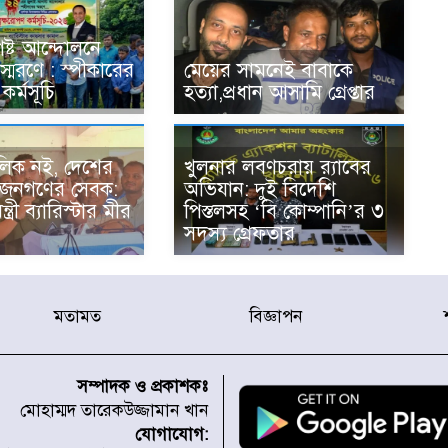
ষ্ট আন্দোলনে
্মরণে : স্পীকারের
মেয়ের সামনেই বাবাকে
কর্মসূচি
হত্যা,প্রধান আসামি গ্রেপ্তার
িক নই, দেশের
খুলনার লবণচরায় র‍্যাবের
 জনগণের সেবক:
অভিযান: দুই বিদেশি
্ত্রী ব্যারিস্টার মীর
পিস্তলসহ ‘বি কোম্পানি’র ৩
সদস্য গ্রেফতার
মতামত
বিজ্ঞাপন
সম্পাদক ও প্রকাশকঃ
মোহাম্মদ তারেকউজ্জামান খান
যোগাযোগ: