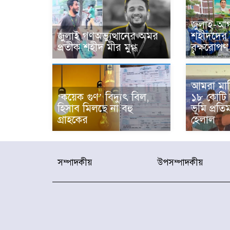
জুলাই-আগ
জুলাই গণঅভ্যুত্থানের অমর
শহীদদের স
প্রতীক শহীদ মীর মুগ্ধ
বৃক্ষরোপণ 
আমরা মাল
‘কয়েক গুণ’ বিদ্যুৎ বিল,
১৮ কোটি
হিসাব মিলছে না বহু
ভূমি প্রতিমন
গ্রাহকের
হেলাল
সম্পাদকীয়
উপসম্পাদকীয়