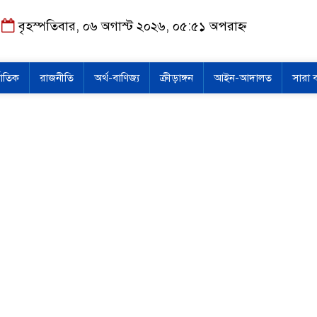
বৃহস্পতিবার, ০৬ অগাস্ট ২০২৬, ০৫:৫১ অপরাহ্ন
জাতিক
রাজনীতি
অর্থ-বাণিজ্য
ক্রীড়াঙ্গন
আইন-আদালত
সারা 