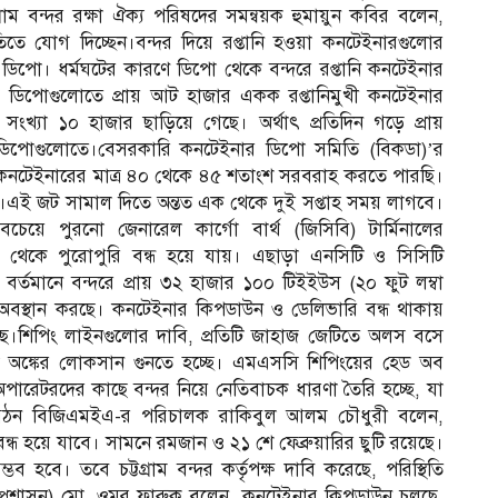
্রাম বন্দর রক্ষা ঐক্য পরিষদের সমন্বয়ক হুমায়ুন কবির বলেন,
রতিতে যোগ দিচ্ছেন।বন্দর দিয়ে রপ্তানি হওয়া কনটেইনারগুলোর
রি ডিপো। ধর্মঘটের কারণে ডিপো থেকে বন্দরে রপ্তানি কনটেইনার
গে ডিপোগুলোতে প্রায় আট হাজার একক রপ্তানিমুখী কনটেইনার
খ্যা ১০ হাজার ছাড়িয়ে গেছে। অর্থাৎ প্রতিদিন গড়ে প্রায়
ে ডিপোগুলোতে।বেসরকারি কনটেইনার ডিপো সমিতি (বিকডা)’র
 কনটেইনারের মাত্র ৪০ থেকে ৪৫ শতাংশ সরবরাহ করতে পারছি।
ে।এই জট সামাল দিতে অন্তত এক থেকে দুই সপ্তাহ সময় লাগবে।​
বচেয়ে পুরনো জেনারেল কার্গো বার্থ (জিসিবি) টার্মিনালের
 থেকে পুরোপুরি বন্ধ হয়ে যায়। এছাড়া এনসিটি ও সিসিটি
। বর্তমানে বন্দরে প্রায় ৩২ হাজার ১০০ টিইইউস (২০ ফুট লম্বা
স্থান করছে। কনটেইনার কিপডাউন ও ডেলিভারি বন্ধ থাকায়
েছে।​শিপিং লাইনগুলোর দাবি, প্রতিটি জাহাজ জেটিতে অলস বসে
টা অঙ্কের লোকসান গুনতে হচ্ছে। এমএসসি শিপিংয়ের হেড অব
রেটরদের কাছে বন্দর নিয়ে নেতিবাচক ধারণা তৈরি হচ্ছে, যা
 সংগঠন বিজিএমইএ-র পরিচালক রাকিবুল আলম চৌধুরী বলেন,
ধ হয়ে যাবে। সামনে রমজান ও ২১ শে ফেব্রুয়ারির ছুটি রয়েছে।
 হবে। তবে চট্টগ্রাম বন্দর কর্তৃপক্ষ দাবি করেছে, পরিস্থিতি
িচালক (প্রশাসন) মো. ওমর ফারুক বলেন, কনটেইনার কিপডাউন চলছে,