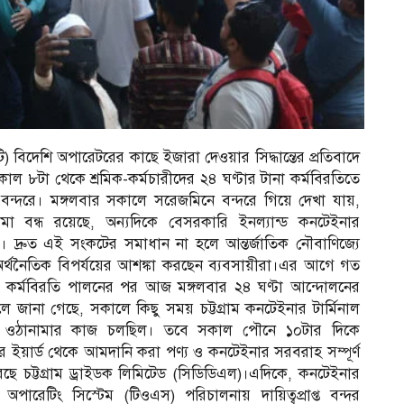
টি) বিদেশি অপারেটরের কাছে ইজারা দেওয়ার সিদ্ধান্তের প্রতিবাদে
কাল ৮টা থেকে শ্রমিক-কর্মচারীদের ২৪ ঘণ্টার টানা কর্মবিরতিতে
্র বন্দরে। মঙ্গলবার সকালে সরেজমিনে বন্দরে গিয়ে দেখা যায়,
া বন্ধ রয়েছে, অন্যদিকে বেসরকারি ইনল্যান্ড কনটেইনার
 দ্রুত এই সংকটের সমাধান না হলে আন্তর্জাতিক নৌবাণিজ্যে
র অর্থনৈতিক বিপর্যয়ের আশঙ্কা করছেন ব্যবসায়ীরা।এর আগে গত
ক কর্মবিরতি পালনের পর আজ মঙ্গলবার ২৪ ঘণ্টা আন্দোলনের
া বলে জানা গেছে, সকালে কিছু সময় চট্টগ্রাম কনটেইনার টার্মিনাল
পণ্য ওঠানামার কাজ চলছিল। তবে সকাল পৌনে ১০টার দিকে
 ইয়ার্ড থেকে আমদানি করা পণ্য ও কনটেইনার সরবরাহ সম্পূর্ণ
করছে চট্টগ্রাম ড্রাইডক লিমিটেড (সিডিডিএল)।এদিকে, কনটেইনার
ল অপারেটিং সিস্টেম (টিওএস) পরিচালনায় দায়িত্বপ্রাপ্ত বন্দর