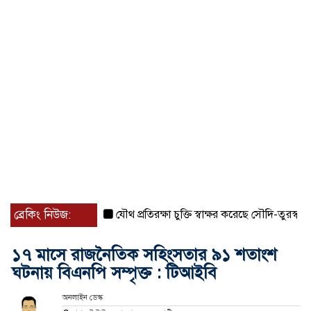
ব্রেকিং নিউজ:
যৌথ প্রতিরক্ষা চুক্তি স্বাক্ষর করেছে সৌদি-তুরস্ক-পাকিস্ত
১৭ মাসে রাজনৈতিক সহিংসতার ৯১ শতাংশ
ঘটনায় বিএনপি সম্পৃক্ত : টিআইবি
অনলাইন ডেস্ক