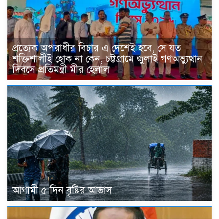
প্রত্যেক অপরাধীর বিচার এ দেশেই হবে, সে যত
শক্তিশালীই হোক না কেন, চট্টগ্রামে জুলাই গণঅভ্যুত্থান
দিবসে প্রতিমন্ত্রী মীর হেলাল
আগামী ৫ দিন বৃষ্টির আভাস