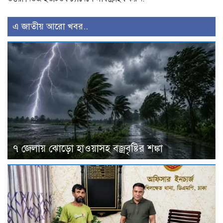
এ জাতীয় আরো খবর..
৭ জেলায় ঝোড়ো হাওয়াসহ বজ্রবৃষ্টির শঙ্কা