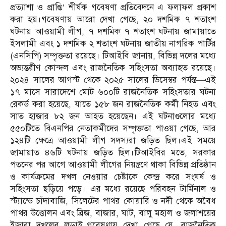
প্রত্যাশা ও প্রাপ্তি’ শীর্ষক গবেষণা প্রতিবেদনে এ ফলাফল প্রকাশ
করা হয়।গবেষণায় আরো দেখা গেছে, ২০ দশমিক ৭ শতাংশ
ঘটনায় আওয়ামী লীগ, ৭ দশমিক ৭ শতাংশ ঘটনায় জামায়াতে
ইসলামী এবং ১ দশমিক ২ শতাংশ ঘটনায় জাতীয় নাগরিক পার্টির
(এনসিপি) সম্পৃক্ততা রয়েছে। টিআইবি জানায়, বিভিন্ন দলের মধ্যে
অভ্যন্তরীণ কোন্দল এবং রাজনৈতিক সহিংসতা অব্যাহত রয়েছে।
২০২৪ সালের আগস্ট থেকে ২০২৫ সালের ডিসেম্বর পর্যন্ত—এই
১৭ মাসে সারাদেশে মোট ৬০০টি রাজনৈতিক সহিংসতার ঘটনা
রেকর্ড করা হয়েছে, যাতে ১৫৮ জন রাজনৈতিক কর্মী নিহত এবং
সাত হাজার ৮২ জন আহত হয়েছেন। এই ঘটনাগুলোর মধ্যে
৫৫০টিতে বিএনপির নেতাকর্মীদের সম্পৃক্ততা পাওয়া গেছে, আর
১২৪টি ক্ষেত্রে আওয়ামী লীগ সদস্যরা জড়িত ছিল।এই সময়ে
জামায়াত ৪৬টি ঘটনায় জড়িত ছিল।টিআইবির মতে, সরকার
পতনের পর আগে আওয়ামী লীগের নিয়ন্ত্রণে থাকা বিভিন্ন প্রতিষ্ঠান
ও কার্যক্রমের দখল নেওয়ার চেষ্টাকে কেন্দ্র করে সংঘর্ষ ও
সহিংসতা ছড়িয়ে পড়ে। এর মধ্যে রয়েছে পরিবহন টার্মিনাল ও
স্ট্যান্ডে চাঁদাবাজি, সিলেটের পাথর কোয়ারি ও নদী থেকে অবৈধ
পাথর উত্তোলন এবং ব্রিজ, বাজার, ঘাট, বালু মহাল ও জলাশয়ের
ইজারা দখলের লড়াই।গবেষণায় দেখা গেছে যে, রাজনৈতিক