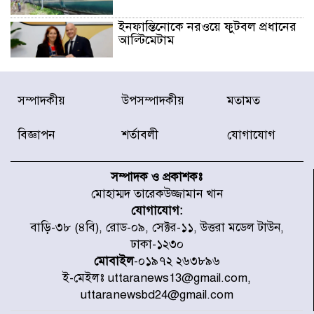
ইনফান্তিনোকে নরওয়ে ফুটবল প্রধানের
আল্টিমেটাম
দেশে ভারি বৃষ্টির সতর্কবার্তা, ১০
সম্পাদকীয়
উপসম্পাদকীয়
মতামত
জেলায় বন্যার পূর্বাভাস
বিজ্ঞাপন
শর্তাবলী
যোগাযোগ
৫৩ নং ওয়ার্ডের সড়কে নেমপ্লেট
স্থাপনের উদ্যোগ চান মিয়া ব্যাপারীর
সম্পাদক ও প্রকাশকঃ
মোহাম্মদ তারেকউজ্জামান খান
যোগাযোগ:
৭ জেলায় ঝোড়ো হাওয়াসহ বজ্রবৃষ্টির
বাড়ি-৩৮ (৪বি), রোড-০৯, সেক্টর-১১, উত্তরা মডেল টাউন,
শঙ্কা
ঢাকা-১২৩০
মোবাইল
-০১৯৭২ ২৬৩৮৯৬
ই-মেইলঃ uttaranews13@gmail.com,
বগুড়া ও সিলেটে সড়ক দুর্ঘটনায় নিহত
uttaranewsbd24@gmail.com
১৫