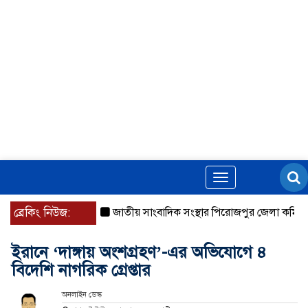
Toggle
navigation
ব্রেকিং নিউজ:
জাতীয় সাংবাদিক সংস্থার পিরোজপুর জেলা কমিটি অন
ইরানে ‘দাঙ্গায় অংশগ্রহণ’-এর অভিযোগে ৪
বিদেশি নাগরিক গ্রেপ্তার
অনলাইন ডেস্ক