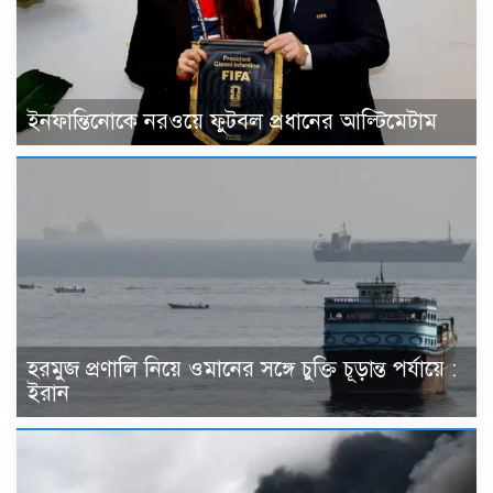
ইনফান্তিনোকে নরওয়ে ফুটবল প্রধানের আল্টিমেটাম
হরমুজ প্রণালি নিয়ে ওমানের সঙ্গে চুক্তি চূড়ান্ত পর্যায়ে :
ইরান