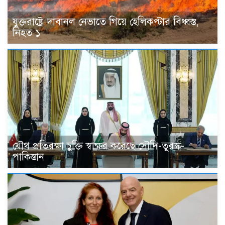
যুক্তরাষ্ট্রে দাবানল নেভাতে গিয়ে হেলিকপ্টার বিধ্বস্ত,
নিহত ১
যৌথ প্রতিরক্ষা চুক্তি স্বাক্ষর করেছে সৌদি-তুরস্ক-
পাকিস্তান