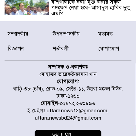
বাঁশখালীকে বন্যা মুক্ত করার সকল
পদক্ষেপ নেয়া হবে- আসাদুল হাবিব দুলু
এমপি
বিদ্যুৎ-জ্বালানি খাতে অস্থিরতা তৈরির
সম্পাদকীয়
উপসম্পাদকীয়
মতামত
চেষ্টা করছে একটি চক্র : প্রধানমন্ত্রী
বিজ্ঞাপন
শর্তাবলী
যোগাযোগ
টাইফুন ‘ডলফিনের’ আঘাতে জাপানে
৫ আহত, চীনে বন্দর বন্ধ
সম্পাদক ও প্রকাশকঃ
মোহাম্মদ তারেকউজ্জামান খান
যোগাযোগ:
চিকিৎসা খাতে জিডিপির ৫ শতাংশ
বাড়ি-৩৮ (৪বি), রোড-০৯, সেক্টর-১১, উত্তরা মডেল টাউন,
বরাদ্দের ঘোষণা স্থানীয় সরকার মন্ত্রীর
ঢাকা-১২৩০
মোবাইল
-০১৯৭২ ২৬৩৮৯৬
ই-মেইলঃ uttaranews13@gmail.com,
জুলাই জাদুঘর ঘুরে দেখলেন এনসিপি
uttaranewsbd24@gmail.com
নেতারা