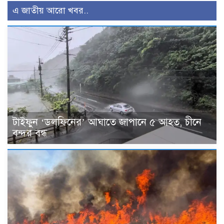
এ জাতীয় আরো খবর..
টাইফুন ‘ডলফিনের’ আঘাতে জাপানে ৫ আহত, চীনে
বন্দর বন্ধ